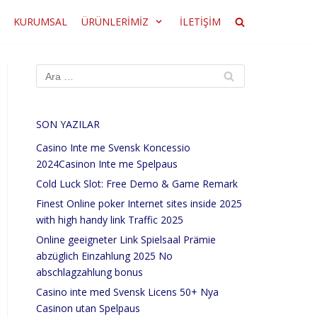
KURUMSAL
ÜRÜNLERİMİZ
İLETİŞİM
SON YAZILAR
Casino Inte me Svensk Koncessio
2024Casinon Inte me Spelpaus
Cold Luck Slot: Free Demo & Game Remark
Finest Online poker Internet sites inside 2025
with high handy link Traffic 2025
Online geeigneter Link Spielsaal Prämie
abzüglich Einzahlung 2025 No
abschlagzahlung bonus
Casino inte med Svensk Licens 50+ Nya
Casinon utan Spelpaus