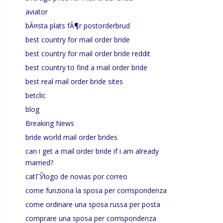
aviator
bÃ¤sta plats fÃ¶r postorderbrud
best country for mail order bride
best country for mail order bride reddit
best country to find a mail order bride
best real mail order bride sites
betclic
blog
Breaking News
bride world mail order brides
can i get a mail order bride if i am already
married?
catГЎlogo de novias por correo
come funziona la sposa per corrispondenza
come ordinare una sposa russa per posta
comprare una sposa per corrispondenza