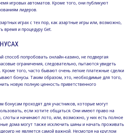
ремя игровых автоматов. Кроме того, они публикуют
нованиям лидеров.
 азартных играх с тех пор, как азартные игры или, возможно,
ь время и процедуру Get.
ОНУСАХ
ый способ попробовать онлайн-казино, не подвергая
часовые ограничения, следовательно, пытаются увидеть
. Кроме того, часто бывают очень легкие платежные сделки
ывают бонусы. Таким образом, это, необходимые для того,
яснить новую полную ценность приветственного
м бонусам проходят для участников, которые могут
ользовать, если хотите общаться. Они имеют право на
 слоты и начинают лото, или, возможно, у них есть полное
тные дома могут также исключить шины и начать проживать
идеоигр не является самой важной. Несмотря на круглом