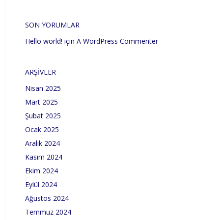
SON YORUMLAR
Hello world!
için
A WordPress Commenter
ARŞIVLER
Nisan 2025
Mart 2025
Şubat 2025
Ocak 2025
Aralık 2024
Kasım 2024
Ekim 2024
Eylül 2024
Ağustos 2024
Temmuz 2024