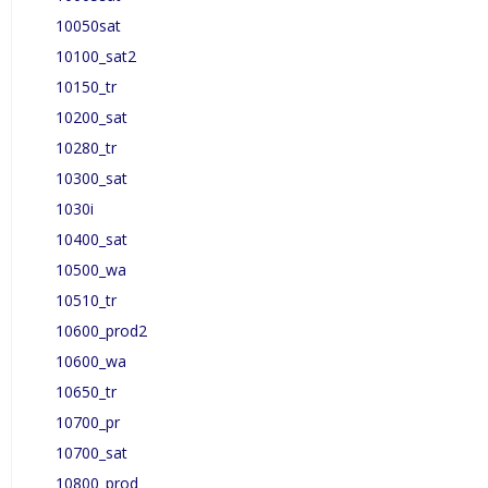
10050sat
10100_sat2
10150_tr
10200_sat
10280_tr
10300_sat
1030i
10400_sat
10500_wa
10510_tr
10600_prod2
10600_wa
10650_tr
10700_pr
10700_sat
10800_prod