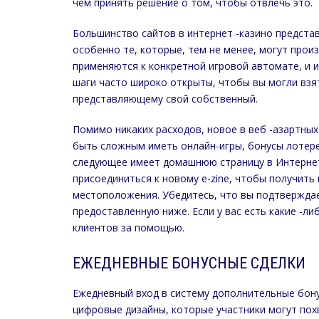
чем принять решение о том, чтобы отвлечь это.
Большинство сайтов в интернет -казино предста
особенно те, которые, тем не менее, могут произ
применяются к конкретной игровой автомате, и
шаги часто широко открыты, чтобы вы могли взя
представляющему свой собственный.
Помимо никаких расходов, новое в веб -азартных
быть сложным иметь онлайн-игры, бонусы лотере
следующее имеет домашнюю страницу в Интернет
присоединиться к новому e-zine, чтобы получить
местоположения. Убедитесь, что вы подтверждае
предоставленную ниже. Если у вас есть какие -л
клиентов за помощью.
ЕЖЕДНЕВНЫЕ БОНУСНЫЕ СДЕЛКИ
Ежедневный вход в систему дополнительные бон
цифровые дизайны, которые участники могут пох