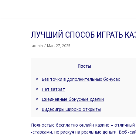
İçeriğe
geç
ЛУЧШИЙ СПОСОБ ИГРАТЬ КА
admin
Mart 27, 2025
Посты
Без точки в дополнительных бонусах
Нет затрат
Ежедневные бонусные сделки
Видеоигры широко открыты
Полностью бесплатно онлайн казино – отличный 
-ставками, не рискуя на реальные деньги. Веб -