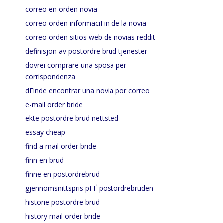
correo en orden novia
correo orden informaciГіn de la novia
correo orden sitios web de novias reddit
definisjon av postordre brud tjenester
dovrei comprare una sposa per
corrispondenza
dГіnde encontrar una novia por correo
e-mail order bride
ekte postordre brud nettsted
essay cheap
find a mail order bride
finn en brud
finne en postordrebrud
gjennomsnittspris pГҐ postordrebruden
historie postordre brud
history mail order bride