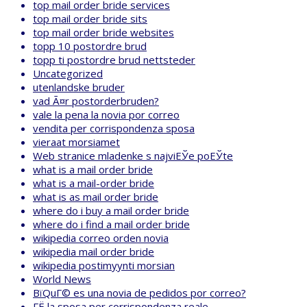
top mail order bride services
top mail order bride sits
top mail order bride websites
topp 10 postordre brud
topp ti postordre brud nettsteder
Uncategorized
utenlandske bruder
vad Ã¤r postorderbruden?
vale la pena la novia por correo
vendita per corrispondenza sposa
vieraat morsiamet
Web stranice mladenke s najviЕЎe poЕЎte
what is a mail order bride
what is a mail-order bride
what is as mail order bride
where do i buy a mail order bride
where do i find a mail order bride
wikipedia correo orden novia
wikipedia mail order bride
wikipedia postimyynti morsian
World News
ВїQuГ© es una novia de pedidos por correo?
ГЁ la sposa per corrispondenza reale