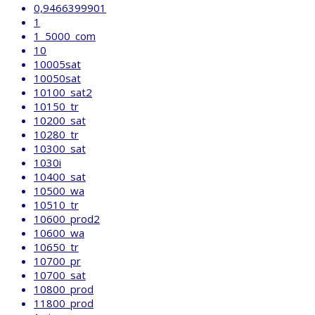
0,9466399901
1
1_5000_com
10
10005sat
10050sat
10100_sat2
10150_tr
10200_sat
10280_tr
10300_sat
1030i
10400_sat
10500_wa
10510_tr
10600_prod2
10600_wa
10650_tr
10700_pr
10700_sat
10800_prod
11800_prod