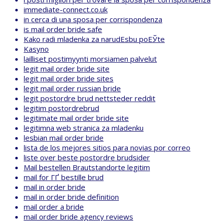
immediate-connect.co.uk
in cerca di una sposa per corrispondenza
is mail order bride safe
Kako radi mladenka za narudЕѕbu poЕЎte
Kasyno
lailliset postimyynti morsiamen palvelut
legit mail order bride site
legit mail order bride sites
legit mail order russian bride
legit postordre brud nettsteder reddit
legitim postordrebrud
legitimate mail order bride site
legitimna web stranica za mladenku
lesbian mail order bride
lista de los mejores sitios para novias por correo
liste over beste postordre brudsider
Mail bestellen Brautstandorte legitim
mail for ГҐ bestille brud
mail in order bride
mail in order bride definition
mail order a bride
mail order bride agency reviews