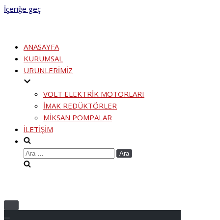
İçeriğe geç
ANASAYFA
KURUMSAL
ÜRÜNLERİMİZ
VOLT ELEKTRİK MOTORLARI
İMAK REDÜKTÖRLER
MİKSAN POMPALAR
İLETİŞİM