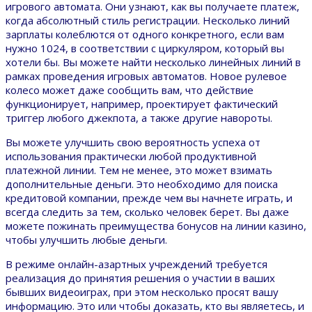
игрового автомата. Они узнают, как вы получаете платеж,
когда абсолютный стиль регистрации. Несколько линий
зарплаты колеблются от одного конкретного, если вам
нужно 1024, в соответствии с циркуляром, который вы
хотели бы. Вы можете найти несколько линейных линий в
рамках проведения игровых автоматов. Новое рулевое
колесо может даже сообщить вам, что действие
функционирует, например, проектирует фактический
триггер любого джекпота, а также другие навороты.
Вы можете улучшить свою вероятность успеха от
использования практически любой продуктивной
платежной линии. Тем не менее, это может взимать
дополнительные деньги. Это необходимо для поиска
кредитовой компании, прежде чем вы начнете играть, и
всегда следить за тем, сколько человек берет. Вы даже
можете пожинать преимущества бонусов на линии казино,
чтобы улучшить любые деньги.
В режиме онлайн-азартных учреждений требуется
реализация до принятия решения о участии в ваших
бывших видеоиграх, при этом несколько просят вашу
информацию. Это или чтобы доказать, кто вы являетесь, и