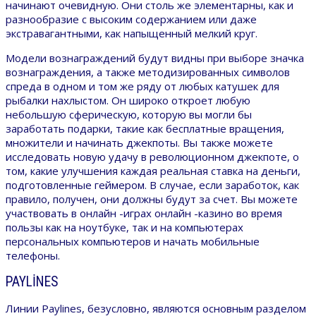
начинают очевидную. Они столь же элементарны, как и
разнообразие с высоким содержанием или даже
экстравагантными, как напыщенный мелкий круг.
Модели вознаграждений будут видны при выборе значка
вознаграждения, а также методизированных символов
спреда в одном и том же ряду от любых катушек для
рыбалки нахлыстом. Он широко откроет любую
небольшую сферическую, которую вы могли бы
заработать подарки, такие как бесплатные вращения,
множители и начинать джекпоты. Вы также можете
исследовать новую удачу в революционном джекпоте, о
том, какие улучшения каждая реальная ставка на деньги,
подготовленные геймером. В случае, если заработок, как
правило, получен, они должны будут за счет. Вы можете
участвовать в онлайн -играх онлайн -казино во время
пользы как на ноутбуке, так и на компьютерах
персональных компьютеров и начать мобильные
телефоны.
PAYLINES
Линии Paylines, безусловно, являются основным разделом