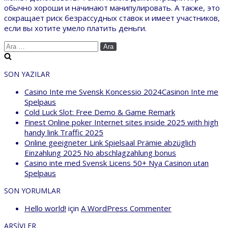
обычно хороши и начинают манипулировать. А также, это
сокращает риск безрассудных ставок и имеет участников,
если вы хотите умело платить деньги.
SON YAZILAR
Casino Inte me Svensk Koncessio 2024Casinon Inte me
Spelpaus
Cold Luck Slot: Free Demo & Game Remark
Finest Online poker Internet sites inside 2025 with high
handy link Traffic 2025
Online geeigneter Link Spielsaal Prämie abzüglich
Einzahlung 2025 No abschlagzahlung bonus
Casino inte med Svensk Licens 50+ Nya Casinon utan
Spelpaus
SON YORUMLAR
Hello world!
için
A WordPress Commenter
ARŞIVLER