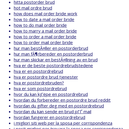
hitta postorder brud
hot mail ordre brud
how does mail order bride work
how to date a mail order bride
how to do mail order bride
how to marry a mail order bride
how to order a mail order bride
how to order mail order bride
hur man bestÃ¤ller en postorderbrud
hur man fÃ¶rbereder en postorderbrud
hur man skickar en bestÃ¤llning av en brud
hva er de beste postordrebrudstedene
hva er en postordrebrud
hva er postordre brud tjenester
hva er postordrebruden?
hva er som postordrebrud
hvor du kan kjГёpe en postordrebrud
hvordan du forbereder en postordre brud reddit
hvordan du gifter deg med en postordrebrud
hvordan du kan sende en brud pГҐ mail
hvordan fungerer en postordrebrud
i migliori siti web per la sposa per corrispondenza
i posti migliori per trovare la sposa per corrispondenza