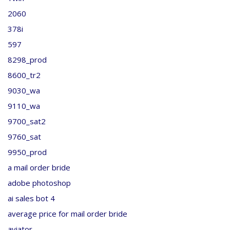
2060
378i
597
8298_prod
8600_tr2
9030_wa
9110_wa
9700_sat2
9760_sat
9950_prod
a mail order bride
adobe photoshop
ai sales bot 4
average price for mail order bride
aviator