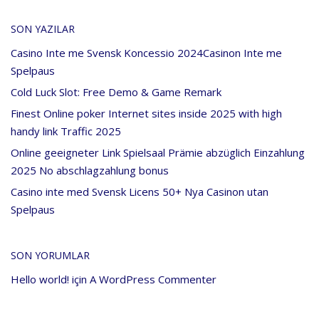
SON YAZILAR
Casino Inte me Svensk Koncessio 2024Casinon Inte me
Spelpaus
Cold Luck Slot: Free Demo & Game Remark
Finest Online poker Internet sites inside 2025 with high
handy link Traffic 2025
Online geeigneter Link Spielsaal Prämie abzüglich Einzahlung
2025 No abschlagzahlung bonus
Casino inte med Svensk Licens 50+ Nya Casinon utan
Spelpaus
SON YORUMLAR
Hello world!
için
A WordPress Commenter