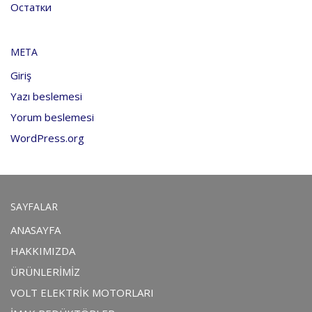
Остатки
META
Giriş
Yazı beslemesi
Yorum beslemesi
WordPress.org
SAYFALAR
ANASAYFA
HAKKIMIZDA
ÜRÜNLERİMİZ
VOLT ELEKTRİK MOTORLARI