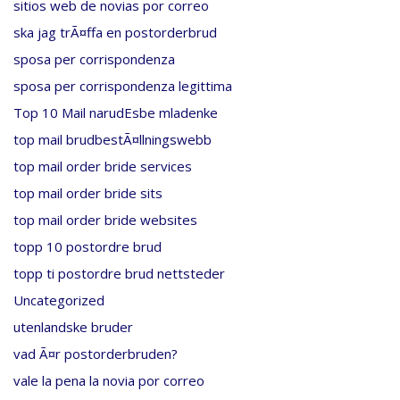
sitios web de novias por correo
ska jag trÃ¤ffa en postorderbrud
sposa per corrispondenza
sposa per corrispondenza legittima
Top 10 Mail narudЕѕbe mladenke
top mail brudbestÃ¤llningswebb
top mail order bride services
top mail order bride sits
top mail order bride websites
topp 10 postordre brud
topp ti postordre brud nettsteder
Uncategorized
utenlandske bruder
vad Ã¤r postorderbruden?
vale la pena la novia por correo