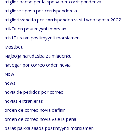
miglior paese per la sposa per corrispondenza
migliore sposa per corrispondenza
migliori vendita per corrispondenza siti web sposa 2022
mikГ¤ on postimyynti morsian
mistГ¤ saan postimyynti morsiamen
Mostbet
Najbolja narudЕѕba za mladenku
navegar por correo orden novia
New
news
novia de pedidos por correo
novias extranjeras
orden de correo novia definir
orden de correo novia vale la pena
paras paikka saada postimyynti morsiamen