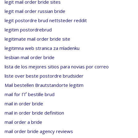
legit mail order bride sites
legit mail order russian bride
legit postordre brud nettsteder reddit
legitim postordrebrud
legitimate mail order bride site
legitimna web stranica za mladenku
lesbian mail order bride
lista de los mejores sitios para novias por correo
liste over beste postordre brudsider
Mail bestellen Brautstandorte legitim
mail for ГҐ bestille brud
mail in order bride
mail in order bride definition
mail order a bride
mail order bride agency reviews