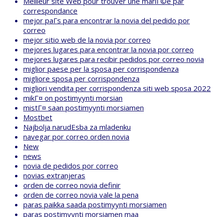
Meilleur site Web pour trouver une mariГ©e par
correspondance
mejor paГ­s para encontrar la novia del pedido por
correo
mejor sitio web de la novia por correo
mejores lugares para encontrar la novia por correo
mejores lugares para recibir pedidos por correo novia
miglior paese per la sposa per corrispondenza
migliore sposa per corrispondenza
migliori vendita per corrispondenza siti web sposa 2022
mikГ¤ on postimyynti morsian
mistГ¤ saan postimyynti morsiamen
Mostbet
Najbolja narudЕѕba za mladenku
navegar por correo orden novia
New
news
novia de pedidos por correo
novias extranjeras
orden de correo novia definir
orden de correo novia vale la pena
paras paikka saada postimyynti morsiamen
paras postimyynti morsiamen maa