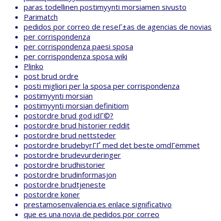
paras todellinen postimyynti morsiamen sivusto
Parimatch
pedidos por correo de reseГ±as de agencias de novias
per corrispondenza
per corrispondenza paesi sposa
per corrispondenza sposa wiki
Plinko
post brud ordre
posti migliori per la sposa per corrispondenza
postimyynti morsian
postimyynti morsian definitiom
postordre brud god idГ©?
postordre brud historier reddit
postordre brud nettsteder
postordre brudebyrГҐ med det beste omdГёmmet
postordre brudevurderinger
postordre brudhistorier
postordre brudinformasjon
postordre brudtjeneste
postordre koner
prestamosenvalencia.es enlace significativo
que es una novia de pedidos por correo