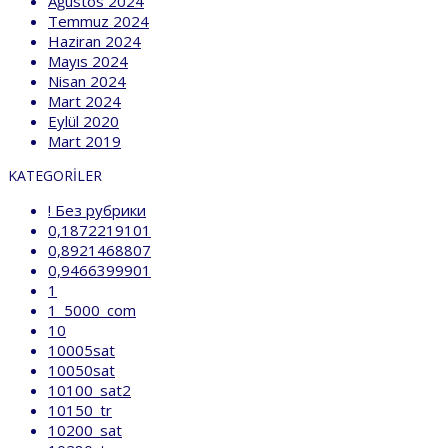
Ağustos 2024
Temmuz 2024
Haziran 2024
Mayıs 2024
Nisan 2024
Mart 2024
Eylül 2020
Mart 2019
KATEGORILER
! Без рубрики
0,1872219101
0,8921468807
0,9466399901
1
1_5000_com
10
10005sat
10050sat
10100_sat2
10150_tr
10200_sat