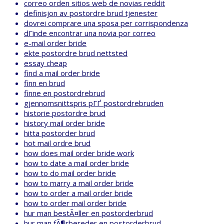
correo orden sitios web de novias reddit
definisjon av postordre brud tjenester
dovrei comprare una sposa per corrispondenza
dГіnde encontrar una novia por correo
e-mail order bride
ekte postordre brud nettsted
essay cheap
find a mail order bride
finn en brud
finne en postordrebrud
gjennomsnittspris pГҐ postordrebruden
historie postordre brud
history mail order bride
hitta postorder brud
hot mail ordre brud
how does mail order bride work
how to date a mail order bride
how to do mail order bride
how to marry a mail order bride
how to order a mail order bride
how to order mail order bride
hur man bestÃ¤ller en postorderbrud
hur man fÃ¶rbereder en postorderbrud