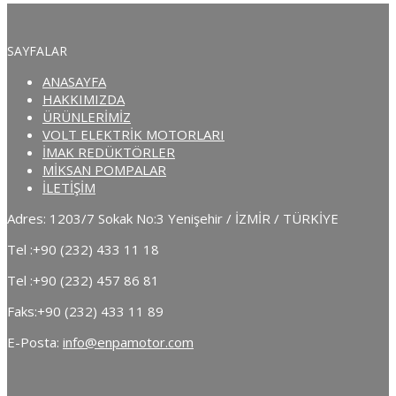
SAYFALAR
ANASAYFA
HAKKIMIZDA
ÜRÜNLERİMİZ
VOLT ELEKTRİK MOTORLARI
İMAK REDÜKTÖRLER
MİKSAN POMPALAR
İLETİŞİM
Adres: 1203/7 Sokak No:3 Yenişehir / İZMİR / TÜRKİYE
Tel :
+90 (232) 433 11 18
Tel :
+90 (232) 457 86 81
Faks:
+90 (232) 433 11 89
E-Posta:
info@enpamotor.com