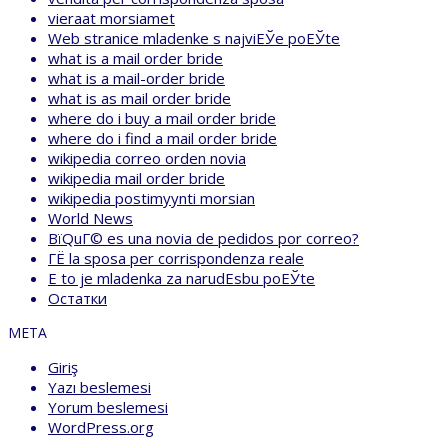
vieraat morsiamet
Web stranice mladenke s najviЕЎe poЕЎte
what is a mail order bride
what is a mail-order bride
what is as mail order bride
where do i buy a mail order bride
where do i find a mail order bride
wikipedia correo orden novia
wikipedia mail order bride
wikipedia postimyynti morsian
World News
ВїQuГ© es una novia de pedidos por correo?
ГЁ la sposa per corrispondenza reale
Е to je mladenka za narudЕѕbu poЕЎte
Остатки
META
Giriş
Yazı beslemesi
Yorum beslemesi
WordPress.org