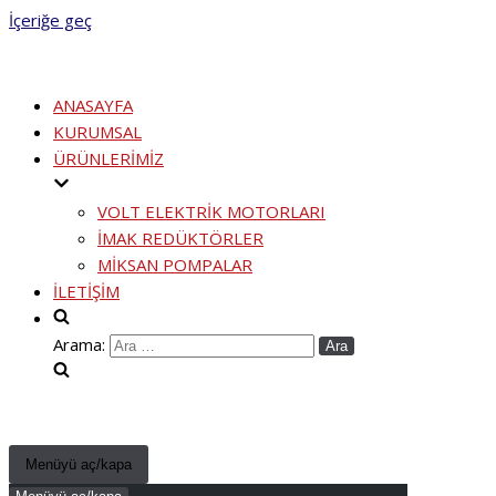
İçeriğe geç
ANASAYFA
KURUMSAL
ÜRÜNLERİMİZ
VOLT ELEKTRİK MOTORLARI
İMAK REDÜKTÖRLER
MİKSAN POMPALAR
İLETİŞİM
Arama:
Menüyü aç/kapa