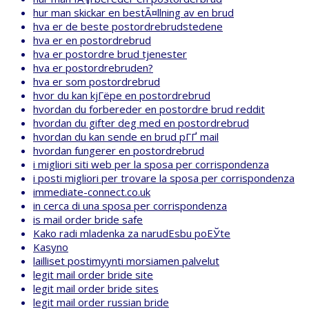
hur man skickar en bestÃ¤llning av en brud
hva er de beste postordrebrudstedene
hva er en postordrebrud
hva er postordre brud tjenester
hva er postordrebruden?
hva er som postordrebrud
hvor du kan kjГёpe en postordrebrud
hvordan du forbereder en postordre brud reddit
hvordan du gifter deg med en postordrebrud
hvordan du kan sende en brud pГҐ mail
hvordan fungerer en postordrebrud
i migliori siti web per la sposa per corrispondenza
i posti migliori per trovare la sposa per corrispondenza
immediate-connect.co.uk
in cerca di una sposa per corrispondenza
is mail order bride safe
Kako radi mladenka za narudЕѕbu poЕЎte
Kasyno
lailliset postimyynti morsiamen palvelut
legit mail order bride site
legit mail order bride sites
legit mail order russian bride