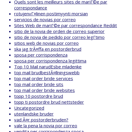
Quels sont les meilleurs sites de mariГ©e par
correspondance
rotujenvГ¤linen postimyynti morsian
servicios de novias por correo
Sites Web de mariГ©e par correspondance Reddit
sitio de la novia de orden de correo superior
sitio de novia de pedido por correo legГ­timo
sitios web de novias por correo
ska jag trÃ¤ffa en postorderbrud
sposa per corrispondenza
sposa per corrispondenza legittima
Top 10 Mail narudЕѕbe mladenke
top mail brudbestÃ¤llningswebb
top mail order bride services
top mail order bride sits
top mail order bride websites
topp 10 postordre brud
topp ti postordre brud nettsteder
Uncategorized
utenlandske bruder
vad Ã¤r postorderbruden?
vale la pena la novia por correo
vendita per corrispondenza sposa