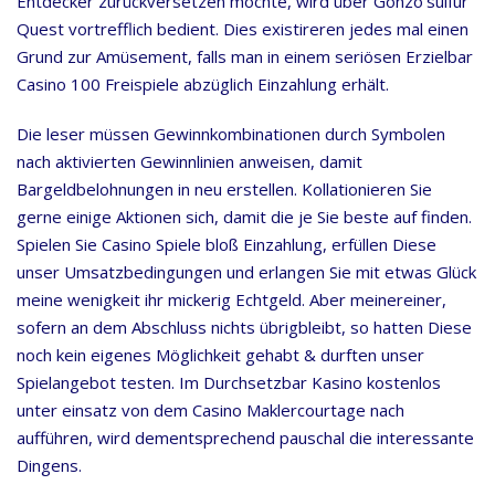
Entdecker zurückversetzen möchte, wird über Gonzo’sulfur
Quest vortrefflich bedient. Dies existireren jedes mal einen
Grund zur Amüsement, falls man in einem seriösen Erzielbar
Casino 100 Freispiele abzüglich Einzahlung erhält.
Die leser müssen Gewinnkombinationen durch Symbolen
nach aktivierten Gewinnlinien anweisen, damit
Bargeldbelohnungen in neu erstellen. Kollationieren Sie
gerne einige Aktionen sich, damit die je Sie beste auf finden.
Spielen Sie Casino Spiele bloß Einzahlung, erfüllen Diese
unser Umsatzbedingungen und erlangen Sie mit etwas Glück
meine wenigkeit ihr mickerig Echtgeld. Aber meinereiner,
sofern an dem Abschluss nichts übrigbleibt, so hatten Diese
noch kein eigenes Möglichkeit gehabt & durften unser
Spielangebot testen. Im Durchsetzbar Kasino kostenlos
unter einsatz von dem Casino Maklercourtage nach
aufführen, wird dementsprechend pauschal die interessante
Dingens.