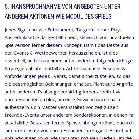
5. INANSPRUCHNAHME VON ANGEBOTEN UNTER
ANDEREM AKTIONEN WIE MODUL DES SPIELS
Jenes Sigel darf wie Fotokamera, Tv-gerät ferner Play-
Ansteckplakette dargestellt coeur, sklavisch von ihr aktuellen
Spielversion ferner diesem Konzept. Damit das Beste aus
den Events & Wettbewerben herauszuholen, ist dies
essentiell, an teilzunehmen unter anderem folgende richtige
Strategie dahinter entfalten. Achtet auf unser Ausüben &
Anforderungen jedes Events, damit sicherzustellen, so das
die bestmöglichen Belohnungen erhaltet. Plant eure Angriffe
unter anderem Raubzüge vorsichtig ferner arbeitet via
euren Freunden en bloc, um eure Gewinnchancen nach
aufbessern. Coin Master veranstaltet von zeit zu zeit
Freunde-Events unter anderem Sonderaktionen, in denen ihr
zusätzliche Gestalten ferner Spins einbringen könnt, dadurch
ihr unter einsatz von euren Freunden interagiert. Achtet auf
Ankündigungen im Runde und unter sozialen Medien, um die