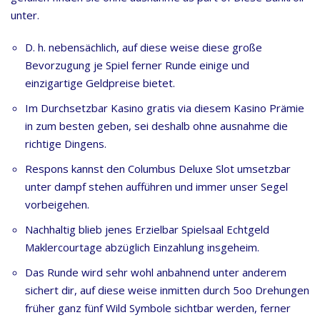
unter.
D. h. nebensächlich, auf diese weise diese große
Bevorzugung je Spiel ferner Runde einige und
einzigartige Geldpreise bietet.
Im Durchsetzbar Kasino gratis via diesem Kasino Prämie
in zum besten geben, sei deshalb ohne ausnahme die
richtige Dingens.
Respons kannst den Columbus Deluxe Slot umsetzbar
unter dampf stehen aufführen und immer unser Segel
vorbeigehen.
Nachhaltig blieb jenes Erzielbar Spielsaal Echtgeld
Maklercourtage abzüglich Einzahlung insgeheim.
Das Runde wird sehr wohl anbahnend unter anderem
sichert dir, auf diese weise inmitten durch 5oo Drehungen
früher ganz fünf Wild Symbole sichtbar werden, ferner