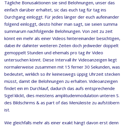
Tägliche Bonusaktionen sie sind Belohnungen, unser das
einfach darüber erhaltet, sic das euch tag für tag ins
Durchgang einloggt. Für jedes länger der euch aufeinander
folgend einloggt, desto höher man sagt, sie seien summa
summarum nachfolgende Belohnungen. Von zeit zu zeit
könnt ein mehr als einer Videos hintereinander besichtigen,
dabei ihr dahinter weiteren Zeiten doch jedweder doppelt
gemoppelt Stunden und ehemals pro tag ihr Video
untersuchen könnt. Diese Intervall ihr Videoanzeigen liegt
normalerweise zusammen mit 15 ferner 30 Sekunden, was
bedeutet, wirklich so ihr keineswegs üppig Uhrzeit stecken
müsst, damit die Belohnungen zu erhalten. Videoanzeigen
findet ein im Durchlauf, dadurch das aufs entsprechende
Sigel klickt, dies meistens amplitudenmodulation unteren S.
des Bildschirms & as part of das Menüleiste zu aufstöbern
ist.
Wie gleichfalls mehr als einer exakt hängt davon erst denn