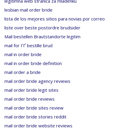
legitimna web stranica za mladenku
lesbian mail order bride
lista de los mejores sitios para novias por correo
liste over beste postordre brudsider
Mail bestellen Brautstandorte legitim
mail for ГҐ bestille brud
mail in order bride
mail in order bride definition
mail order a bride
mail order bride agency reviews
mail order bride legit sites
mail order bride reviews
mail order bride sites review
mail order bride stories reddit
mail order bride website reviews