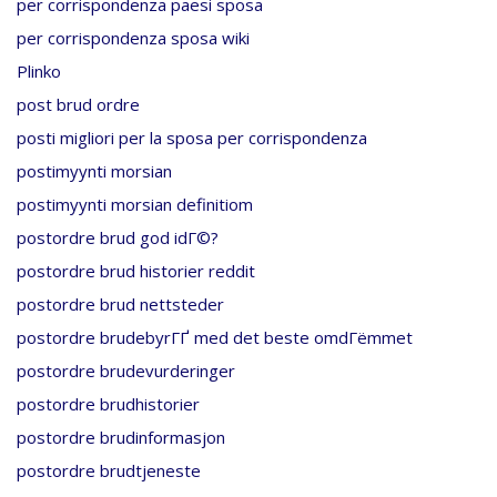
per corrispondenza paesi sposa
per corrispondenza sposa wiki
Plinko
post brud ordre
posti migliori per la sposa per corrispondenza
postimyynti morsian
postimyynti morsian definitiom
postordre brud god idГ©?
postordre brud historier reddit
postordre brud nettsteder
postordre brudebyrГҐ med det beste omdГёmmet
postordre brudevurderinger
postordre brudhistorier
postordre brudinformasjon
postordre brudtjeneste