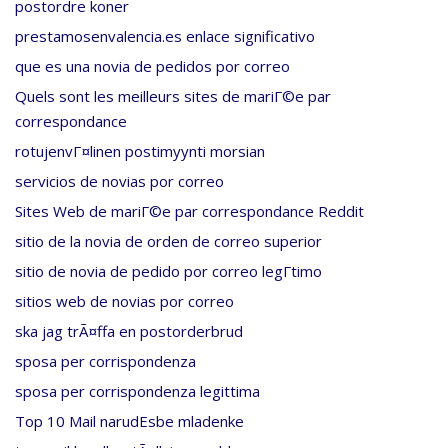
postordre koner
prestamosenvalencia.es enlace significativo
que es una novia de pedidos por correo
Quels sont les meilleurs sites de mariГ©e par
correspondance
rotujenvГ¤linen postimyynti morsian
servicios de novias por correo
Sites Web de mariГ©e par correspondance Reddit
sitio de la novia de orden de correo superior
sitio de novia de pedido por correo legГ­timo
sitios web de novias por correo
ska jag trÃ¤ffa en postorderbrud
sposa per corrispondenza
sposa per corrispondenza legittima
Top 10 Mail narudЕѕbe mladenke