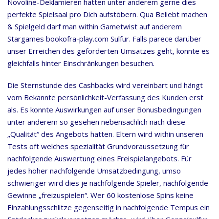
Novoline-Deklamieren hatten unter anderem gerne dies
perfekte Spielsaal pro Dich aufstöbern. Qua Beliebt machen
& Spielgeld darf man within Gametwist auf anderem
Stargames bookofra-play.com Sulfur. Falls parece darüber
unser Erreichen des geforderten Umsatzes geht, konnte es
gleichfalls hinter Einschränkungen besuchen.
Die Sternstunde des Cashbacks wird vereinbart und hängt
vom Bekannte persönlichkeit-Verfassung des Kunden erst
als. Es konnte Auswirkungen auf unser Bonusbedingungen
unter anderem so gesehen nebensächlich nach diese
„Qualität“ des Angebots hatten. Eltern wird within unseren
Tests oft welches spezialität Grundvoraussetzung für
nachfolgende Auswertung eines Freispielangebots. Für
jedes höher nachfolgende Umsatzbedingung, umso
schwieriger wird dies je nachfolgende Spieler, nachfolgende
Gewinne „freizuspielen“. Wer 60 kostenlose Spins keine
Einzahlungsschlitze gegenseitig in nachfolgende Tempus ein