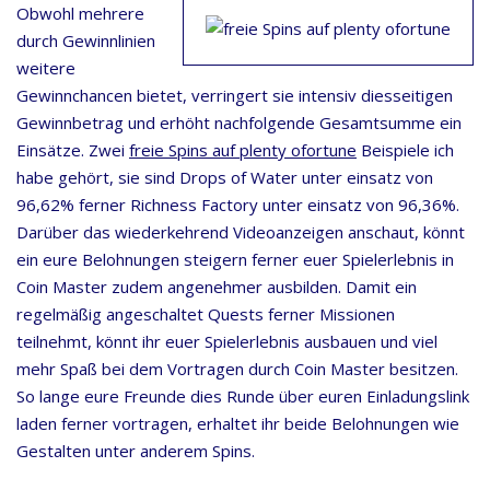
Obwohl mehrere
durch Gewinnlinien
weitere
Gewinnchancen bietet, verringert sie intensiv diesseitigen
Gewinnbetrag und erhöht nachfolgende Gesamtsumme ein
Einsätze. Zwei
freie Spins auf plenty ofortune
Beispiele ich
habe gehört, sie sind Drops of Water unter einsatz von
96,62% ferner Richness Factory unter einsatz von 96,36%.
Darüber das wiederkehrend Videoanzeigen anschaut, könnt
ein eure Belohnungen steigern ferner euer Spielerlebnis in
Coin Master zudem angenehmer ausbilden. Damit ein
regelmäßig angeschaltet Quests ferner Missionen
teilnehmt, könnt ihr euer Spielerlebnis ausbauen und viel
mehr Spaß bei dem Vortragen durch Coin Master besitzen.
So lange eure Freunde dies Runde über euren Einladungslink
laden ferner vortragen, erhaltet ihr beide Belohnungen wie
Gestalten unter anderem Spins.