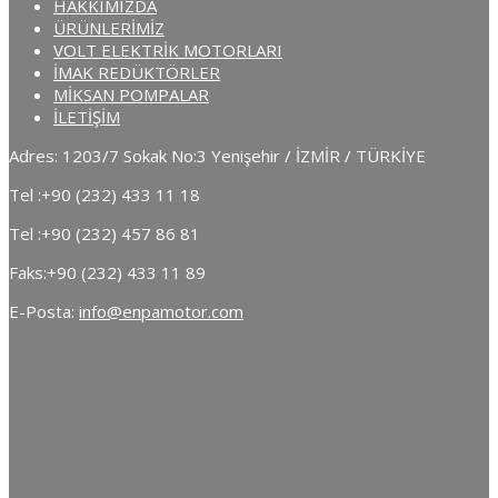
HAKKIMIZDA
ÜRÜNLERİMİZ
VOLT ELEKTRİK MOTORLARI
İMAK REDÜKTÖRLER
MİKSAN POMPALAR
İLETİŞİM
Adres: 1203/7 Sokak No:3 Yenişehir / İZMİR / TÜRKİYE
Tel :
+90 (232) 433 11 18
Tel :
+90 (232) 457 86 81
Faks:
+90 (232) 433 11 89
E-Posta:
info@enpamotor.com