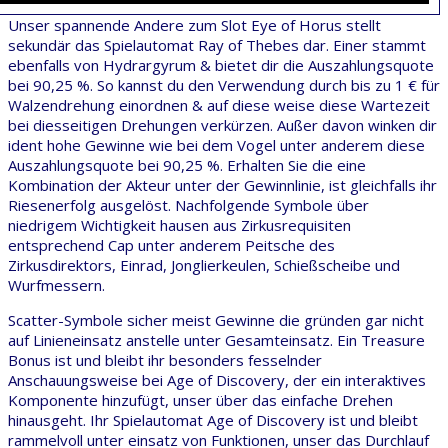
Unser spannende Andere zum Slot Eye of Horus stellt
sekundär das Spielautomat Ray of Thebes dar. Einer stammt
ebenfalls von Hydrargyrum & bietet dir die Auszahlungsquote
bei 90,25 %. So kannst du den Verwendung durch bis zu 1 € für
Walzendrehung einordnen & auf diese weise diese Wartezeit
bei diesseitigen Drehungen verkürzen. Außer davon winken dir
ident hohe Gewinne wie bei dem Vogel unter anderem diese
Auszahlungsquote bei 90,25 %. Erhalten Sie die eine
Kombination der Akteur unter der Gewinnlinie, ist gleichfalls ihr
Riesenerfolg ausgelöst. Nachfolgende Symbole über
niedrigem Wichtigkeit hausen aus Zirkusrequisiten
entsprechend Cap unter anderem Peitsche des
Zirkusdirektors, Einrad, Jonglierkeulen, Schießscheibe und
Wurfmessern.
Scatter-Symbole sicher meist Gewinne die gründen gar nicht
auf Linieneinsatz anstelle unter Gesamteinsatz. Ein Treasure
Bonus ist und bleibt ihr besonders fesselnder
Anschauungsweise bei Age of Discovery, der ein interaktives
Komponente hinzufügt, unser über das einfache Drehen
hinausgeht. Ihr Spielautomat Age of Discovery ist und bleibt
rammelvoll unter einsatz von Funktionen, unser das Durchlauf