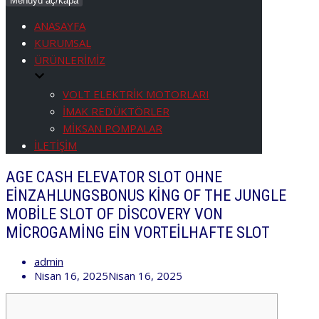
Menüyü aç/kapa
ANASAYFA
KURUMSAL
ÜRÜNLERİMİZ
VOLT ELEKTRİK MOTORLARI
İMAK REDÜKTÖRLER
MİKSAN POMPALAR
İLETİŞİM
AGE CASH ELEVATOR SLOT OHNE
EINZAHLUNGSBONUS KING OF THE JUNGLE
MOBILE SLOT OF DISCOVERY VON
MICROGAMING EIN VORTEILHAFTE SLOT
admin
Nisan 16, 2025
Nisan 16, 2025