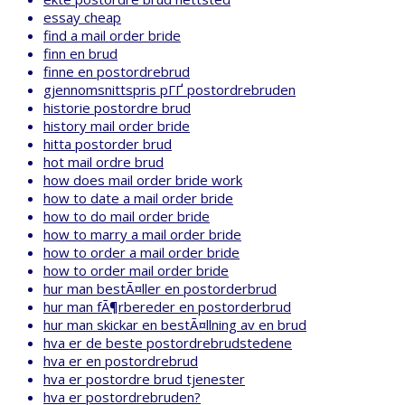
essay cheap
find a mail order bride
finn en brud
finne en postordrebrud
gjennomsnittspris pГҐ postordrebruden
historie postordre brud
history mail order bride
hitta postorder brud
hot mail ordre brud
how does mail order bride work
how to date a mail order bride
how to do mail order bride
how to marry a mail order bride
how to order a mail order bride
how to order mail order bride
hur man bestÃ¤ller en postorderbrud
hur man fÃ¶rbereder en postorderbrud
hur man skickar en bestÃ¤llning av en brud
hva er de beste postordrebrudstedene
hva er en postordrebrud
hva er postordre brud tjenester
hva er postordrebruden?