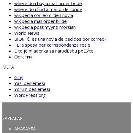
where do i buy a mail order bride
where do i find a mail order bride
wikipedia correo orden novia
wikipedia mail order bride
wikipedia postimyynti morsian
World News
ВїQuГ© es una novia de pedidos por correo?
ГЁ la sposa per corrispondenza reale
Е to je mladenka za narudЕѕbu poЕЎte
Остатки
META
Giriş
Yazı beslemesi
Yorum beslemesi
WordPress.org
SAYFALAR
ANASAYFA