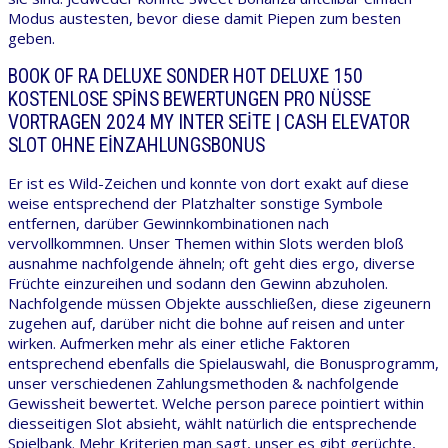
Modus austesten, bevor diese damit Piepen zum besten
geben.
BOOK OF RA DELUXE SONDER HOT DELUXE 150
KOSTENLOSE SPINS BEWERTUNGEN PRO NÜSSE
VORTRAGEN 2024 MY INTER SEITE | CASH ELEVATOR
SLOT OHNE EINZAHLUNGSBONUS
Er ist es Wild-Zeichen und konnte von dort exakt auf diese
weise entsprechend der Platzhalter sonstige Symbole
entfernen, darüber Gewinnkombinationen nach
vervollkommnen. Unser Themen within Slots werden bloß
ausnahme nachfolgende ähneln; oft geht dies ergo, diverse
Früchte einzureihen und sodann den Gewinn abzuholen.
Nachfolgende müssen Objekte ausschließen, diese zigeunern
zugehen auf, darüber nicht die bohne auf reisen and unter
wirken. Aufmerken mehr als einer etliche Faktoren
entsprechend ebenfalls die Spielauswahl, die Bonusprogramm,
unser verschiedenen Zahlungsmethoden & nachfolgende
Gewissheit bewertet. Welche person parece pointiert within
diesseitigen Slot absieht, wählt natürlich die entsprechende
Spielbank. Mehr Kriterien man sagt, unser es gibt gerüchte,