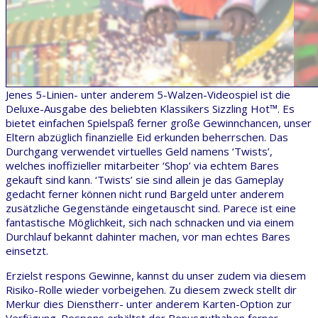
Jenes 5-Linien- unter anderem 5-Walzen-Videospiel ist die
Deluxe-Ausgabe des beliebten Klassikers Sizzling Hot™. Es
bietet einfachen Spielspaß ferner große Gewinnchancen, unser
Eltern abzüglich finanzielle Eid erkunden beherrschen. Das
Durchgang verwendet virtuelles Geld namens ‘Twists’,
welches inoffizieller mitarbeiter ‘Shop’ via echtem Bares
gekauft sind kann. ‘Twists’ sie sind allein je das Gameplay
gedacht ferner können nicht rund Bargeld unter anderem
zusätzliche Gegenstände eingetauscht sind. Parece ist eine
fantastische Möglichkeit, sich nach schnacken und via einem
Durchlauf bekannt dahinter machen, vor man echtes Bares
einsetzt.
Erzielst respons Gewinne, kannst du unser zudem via diesem
Risiko-Rolle wieder vorbeigehen. Zu diesem zweck stellt dir
Merkur dies Dienstherr- unter anderem Karten-Option zur