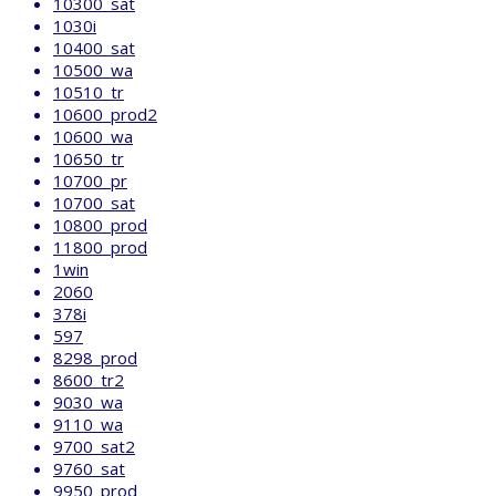
10300_sat
1030i
10400_sat
10500_wa
10510_tr
10600_prod2
10600_wa
10650_tr
10700_pr
10700_sat
10800_prod
11800_prod
1win
2060
378i
597
8298_prod
8600_tr2
9030_wa
9110_wa
9700_sat2
9760_sat
9950_prod