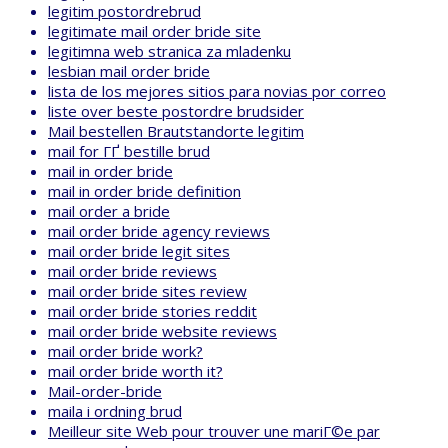
legitim postordrebrud
legitimate mail order bride site
legitimna web stranica za mladenku
lesbian mail order bride
lista de los mejores sitios para novias por correo
liste over beste postordre brudsider
Mail bestellen Brautstandorte legitim
mail for ГҐ bestille brud
mail in order bride
mail in order bride definition
mail order a bride
mail order bride agency reviews
mail order bride legit sites
mail order bride reviews
mail order bride sites review
mail order bride stories reddit
mail order bride website reviews
mail order bride work?
mail order bride worth it?
Mail-order-bride
maila i ordning brud
Meilleur site Web pour trouver une mariГ©e par