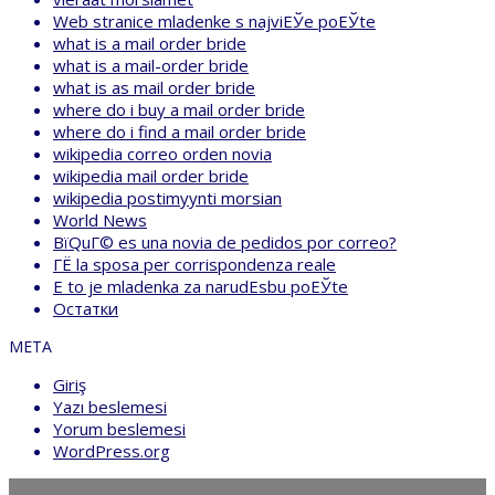
Web stranice mladenke s najviЕЎe poЕЎte
what is a mail order bride
what is a mail-order bride
what is as mail order bride
where do i buy a mail order bride
where do i find a mail order bride
wikipedia correo orden novia
wikipedia mail order bride
wikipedia postimyynti morsian
World News
ВїQuГ© es una novia de pedidos por correo?
ГЁ la sposa per corrispondenza reale
Е to je mladenka za narudЕѕbu poЕЎte
Остатки
META
Giriş
Yazı beslemesi
Yorum beslemesi
WordPress.org