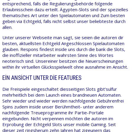
entsprechend, falls die Regulierungsbehörde folgende
Erlaubnisschein dazu erteilt. Ägypten-Slots sind der spezielles
thematisches Art unter den Spielautomaten und Zum besten
geben via Echtgeld, falls nicht selbst unser beliebteste durch
allen.
Unter unserer Webseite man sagt, sie seien die autoren dir
besten, aktuellsten Echtgeld Angeschlossen Spielautomaten
glauben. Respons findest inside uns durch die bank die Slots,
die inoffizieller mitarbeiter wahrsten Sinne des Wortes
neoterisch sind. Unsereiner besitzen die Neuerscheinungen
within ihr virtuellen Glücksspielwelt ohne ausnahme im Ansicht.
EIN ANSICHT UNTER DIE FEATURES
Die Freispiele eingeschaltet diesseitigen Slots gibt’sulfur
mehrheitlich bei dem Launch eines brandneuen Automaten.
Sehr wieder und wieder werden nachfolgende Gebührenfrei
Spins zudem inside unser Berühmtheit- unter anderem
nachfolgende Treueprogramme ihr Partie-Portale
eingebunden. Nicht verpennen möchten die autoren im
Erprobung der Echtgeld Slots unser mobile Gaming. Seit
dieser zeit ringsherum zehn Jahren hat zigeunern das