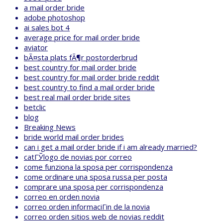
a mail order bride
adobe photoshop
ai sales bot 4
average price for mail order bride
aviator
bÃ¤sta plats fÃ¶r postorderbrud
best country for mail order bride
best country for mail order bride reddit
best country to find a mail order bride
best real mail order bride sites
betclic
blog
Breaking News
bride world mail order brides
can i get a mail order bride if i am already married?
catГЎlogo de novias por correo
come funziona la sposa per corrispondenza
come ordinare una sposa russa per posta
comprare una sposa per corrispondenza
correo en orden novia
correo orden informaciГіn de la novia
correo orden sitios web de novias reddit