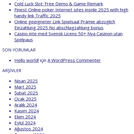
Cold Luck Slot: Free Demo & Game Remark
Finest Online poker Internet sites inside 2025 with high
handy link Traffic 2025
Online geeigneter Link Spielsaal Prämie abzüglich
Einzahlung 2025 No abschlagzahlung bonus
Casino inte med Svensk Licens 50+ Nya Casinon utan
Spelpaus
SON YORUMLAR
Hello world!
için
A WordPress Commenter
ARŞIVLER
Nisan 2025
Mart 2025
Şubat 2025
Ocak 2025
Aralık 2024
Kasım 2024
Ekim 2024
Eylül 2024
Ağustos 2024