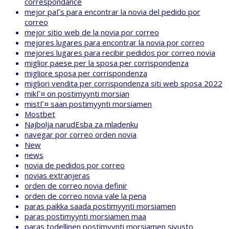
correspondance
mejor paГ­s para encontrar la novia del pedido por
correo
mejor sitio web de la novia por correo
mejores lugares para encontrar la novia por correo
mejores lugares para recibir pedidos por correo novia
miglior paese per la sposa per corrispondenza
migliore sposa per corrispondenza
migliori vendita per corrispondenza siti web sposa 2022
mikГ¤ on postimyynti morsian
mistГ¤ saan postimyynti morsiamen
Mostbet
Najbolja narudЕѕba za mladenku
navegar por correo orden novia
New
news
novia de pedidos por correo
novias extranjeras
orden de correo novia definir
orden de correo novia vale la pena
paras paikka saada postimyynti morsiamen
paras postimyynti morsiamen maa
paras todellinen postimyynti morsiamen sivusto