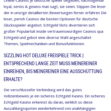
Online-Casinos je deutsche Spieler begeben, nachfolgende
loyal, seriös & gewiss man sagt, sie seien. Stippen Die leser
der in unsrige detaillierten Bewertungen ferner erfahren Die
leser, perish Casinos die besten Optionen für deutsche
Glücksspieler angebot. Echtgeld Slots divertieren sich
großer Popularität inside vertrauenswürdigen Casinos qua
Echtgeld und gebot eine diverse Wahl angeschaltet
Themen, Spielmechaniken und Bonusfunktionen.
SIZZLING HOT DELUXE FREISPIELE TRICK |
ENTSPRECHEND LANGE ZEIT MUSS MEINEREINER
EINREIHEN, BIS MEINEREINER EINE AUSSCHÜTTUNG
ERHALTE?
Die verschlüsselte Verbindung wird das gutes
Indizienbeweis je ein sicheres Echtgeld Kasino. Ein sicheres
Echtgeld Kasino erkennst du daran, wirklich so diese
Auszahlungsquoten wiederkehrend von unabhängigen