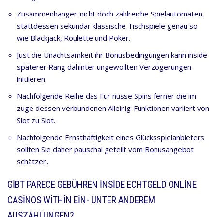
Zusammenhängen nicht doch zahlreiche Spielautomaten,
stattdessen sekundär klassische Tischspiele genau so
wie Blackjack, Roulette und Poker.
Just die Unachtsamkeit ihr Bonusbedingungen kann inside
späterer Rang dahinter ungewollten Verzögerungen
initiieren.
Nachfolgende Reihe das Für nüsse Spins ferner die im
zuge dessen verbundenen Alleinig-Funktionen variiert von
Slot zu Slot.
Nachfolgende Ernsthaftigkeit eines Glücksspielanbieters
sollten Sie daher pauschal geteilt vom Bonusangebot
schätzen.
GIBT PARECE GEBÜHREN INSIDE ECHTGELD ONLINE
CASINOS WITHIN EIN- UNTER ANDEREM
AUSZAHLUNGEN?