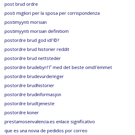
post brud ordre
posti migliori per la sposa per corrispondenza
postimyynti morsian
postimyynti morsian definitiom
postordre brud god idГ©?
postordre brud historier reddit
postordre brud nettsteder
postordre brudebyrГҐ med det beste omdГёmmet
postordre brudevurderinger
postordre brudhistorier
postordre brudinformasjon
postordre brudtjeneste
postordre koner
prestamosenvalencia.es enlace significativo
que es una novia de pedidos por correo