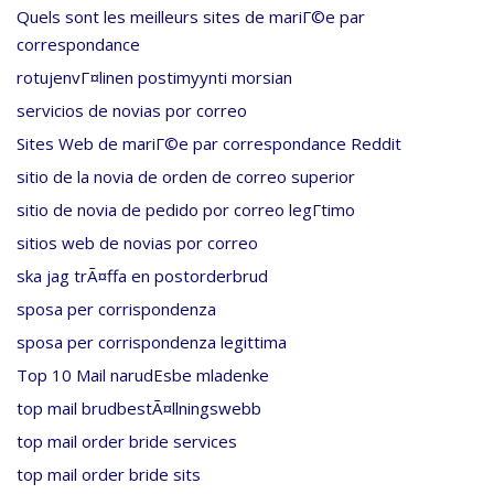
Quels sont les meilleurs sites de mariГ©e par
correspondance
rotujenvГ¤linen postimyynti morsian
servicios de novias por correo
Sites Web de mariГ©e par correspondance Reddit
sitio de la novia de orden de correo superior
sitio de novia de pedido por correo legГ­timo
sitios web de novias por correo
ska jag trÃ¤ffa en postorderbrud
sposa per corrispondenza
sposa per corrispondenza legittima
Top 10 Mail narudЕѕbe mladenke
top mail brudbestÃ¤llningswebb
top mail order bride services
top mail order bride sits