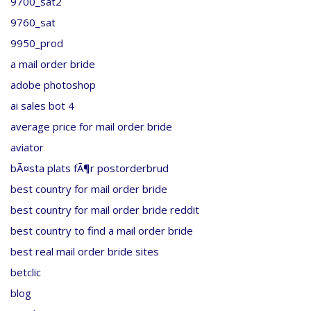
9700_sat2
9760_sat
9950_prod
a mail order bride
adobe photoshop
ai sales bot 4
average price for mail order bride
aviator
bÃ¤sta plats fÃ¶r postorderbrud
best country for mail order bride
best country for mail order bride reddit
best country to find a mail order bride
best real mail order bride sites
betclic
blog