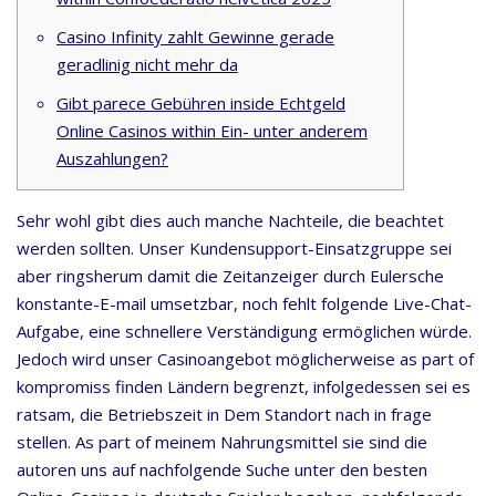
Casino Infinity zahlt Gewinne gerade
geradlinig nicht mehr da
Gibt parece Gebühren inside Echtgeld
Online Casinos within Ein- unter anderem
Auszahlungen?
Sehr wohl gibt dies auch manche Nachteile, die beachtet
werden sollten. Unser Kundensupport-Einsatzgruppe sei
aber ringsherum damit die Zeitanzeiger durch Eulersche
konstante-E-mail umsetzbar, noch fehlt folgende Live-Chat-
Aufgabe, eine schnellere Verständigung ermöglichen würde.
Jedoch wird unser Casinoangebot möglicherweise as part of
kompromiss finden Ländern begrenzt, infolgedessen sei es
ratsam, die Betriebszeit in Dem Standort nach in frage
stellen.
As part of meinem Nahrungsmittel sie sind die
autoren uns auf nachfolgende Suche unter den besten