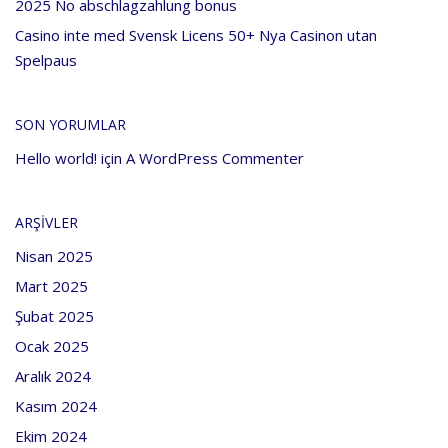
2025 No abschlagzahlung bonus
Casino inte med Svensk Licens 50+ Nya Casinon utan
Spelpaus
SON YORUMLAR
Hello world!
için
A WordPress Commenter
ARŞIVLER
Nisan 2025
Mart 2025
Şubat 2025
Ocak 2025
Aralık 2024
Kasım 2024
Ekim 2024