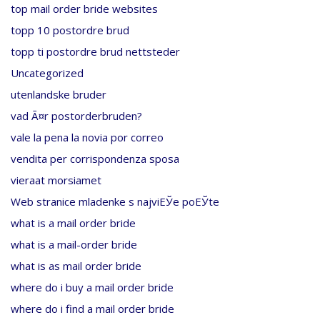
top mail order bride websites
topp 10 postordre brud
topp ti postordre brud nettsteder
Uncategorized
utenlandske bruder
vad Ã¤r postorderbruden?
vale la pena la novia por correo
vendita per corrispondenza sposa
vieraat morsiamet
Web stranice mladenke s najviЕЎe poЕЎte
what is a mail order bride
what is a mail-order bride
what is as mail order bride
where do i buy a mail order bride
where do i find a mail order bride