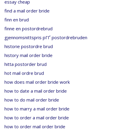
essay cheap
find a mail order bride
finn en brud
finne en postordrebrud
gjennomsnittspris pГҐ postordrebruden
historie postordre brud
history mail order bride
hitta postorder brud
hot mail ordre brud
how does mail order bride work
how to date a mail order bride
how to do mail order bride
how to marry a mail order bride
how to order a mail order bride
how to order mail order bride