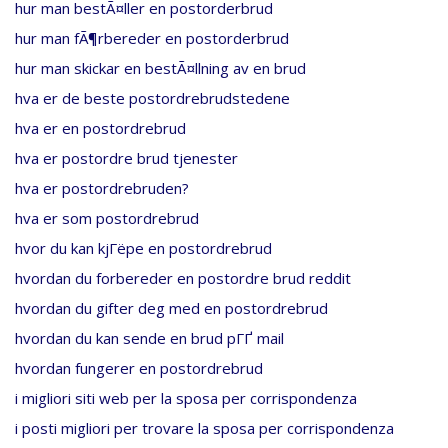
hur man bestÃ¤ller en postorderbrud
hur man fÃ¶rbereder en postorderbrud
hur man skickar en bestÃ¤llning av en brud
hva er de beste postordrebrudstedene
hva er en postordrebrud
hva er postordre brud tjenester
hva er postordrebruden?
hva er som postordrebrud
hvor du kan kjГёpe en postordrebrud
hvordan du forbereder en postordre brud reddit
hvordan du gifter deg med en postordrebrud
hvordan du kan sende en brud pГҐ mail
hvordan fungerer en postordrebrud
i migliori siti web per la sposa per corrispondenza
i posti migliori per trovare la sposa per corrispondenza