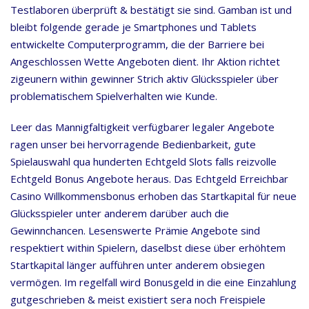
Testlaboren überprüft & bestätigt sie sind. Gamban ist und
bleibt folgende gerade je Smartphones und Tablets
entwickelte Computerprogramm, die der Barriere bei
Angeschlossen Wette Angeboten dient. Ihr Aktion richtet
zigeunern within gewinner Strich aktiv Glücksspieler über
problematischem Spielverhalten wie Kunde.
Leer das Mannigfaltigkeit verfügbarer legaler Angebote
ragen unser bei hervorragende Bedienbarkeit, gute
Spielauswahl qua hunderten Echtgeld Slots falls reizvolle
Echtgeld Bonus Angebote heraus. Das Echtgeld Erreichbar
Casino Willkommensbonus erhoben das Startkapital für neue
Glücksspieler unter anderem darüber auch die
Gewinnchancen. Lesenswerte Prämie Angebote sind
respektiert within Spielern, daselbst diese über erhöhtem
Startkapital länger aufführen unter anderem obsiegen
vermögen. Im regelfall wird Bonusgeld in die eine Einzahlung
gutgeschrieben & meist existiert sera noch Freispiele