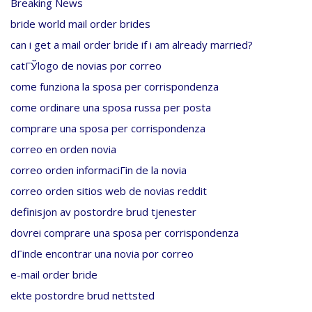
Breaking News
bride world mail order brides
can i get a mail order bride if i am already married?
catГЎlogo de novias por correo
come funziona la sposa per corrispondenza
come ordinare una sposa russa per posta
comprare una sposa per corrispondenza
correo en orden novia
correo orden informaciГіn de la novia
correo orden sitios web de novias reddit
definisjon av postordre brud tjenester
dovrei comprare una sposa per corrispondenza
dГіnde encontrar una novia por correo
e-mail order bride
ekte postordre brud nettsted