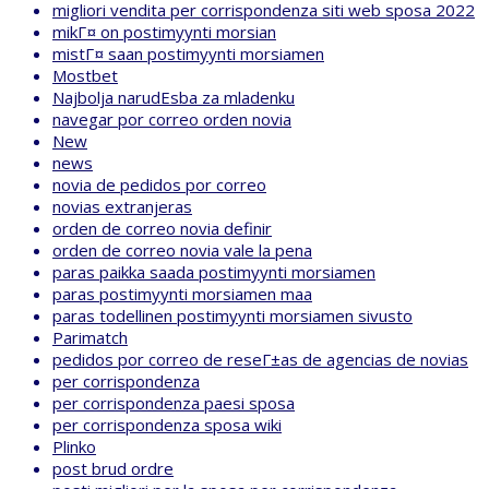
migliori vendita per corrispondenza siti web sposa 2022
mikГ¤ on postimyynti morsian
mistГ¤ saan postimyynti morsiamen
Mostbet
Najbolja narudЕѕba za mladenku
navegar por correo orden novia
New
news
novia de pedidos por correo
novias extranjeras
orden de correo novia definir
orden de correo novia vale la pena
paras paikka saada postimyynti morsiamen
paras postimyynti morsiamen maa
paras todellinen postimyynti morsiamen sivusto
Parimatch
pedidos por correo de reseГ±as de agencias de novias
per corrispondenza
per corrispondenza paesi sposa
per corrispondenza sposa wiki
Plinko
post brud ordre