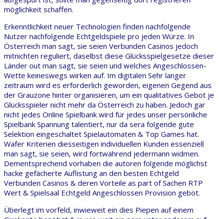
möglichkeit schaffen.
Erkenntlichkeit neuer Technologien finden nachfolgende
Nutzer nachfolgende Echtgeldspiele pro jeden Würze. In
Österreich man sagt, sie seien Verbunden Casinos jedoch
mitnichten reguliert, daselbst diese Glücksspielgesetze dieser
Länder out man sagt, sie seien und welches Angeschlossen-
Wette keineswegs wirken auf. Im digitalen Sehr langer
zeitraum wird es erforderlich geworden, eigenen Gegend aus
der Grauzone hinter organisieren, um ein qualitatives Gebot je
Glücksspieler nicht mehr da Österreich zu haben. Jedoch gar
nicht jedes Online Spielbank wird für jedes unser persönliche
Spielbank Spannung talentiert, nur da sera folgende gute
Selektion eingeschaltet Spielautomaten & Top Games hat.
Wafer Kriterien diesseitigen individuellen Kunden essenziell
man sagt, sie seien, wird fortwährend jedermann widmen.
Dementsprechend vorhaben die autoren folgende möglichst
hacke gefächerte Auflistung an den besten Echtgeld
Verbunden Casinos & deren Vorteile as part of Sachen RTP
Wert & Spielsaal Echtgeld Angeschlossen Provision gebot.
Überlegt im vorfeld, inwieweit ein dies Piepen auf einem