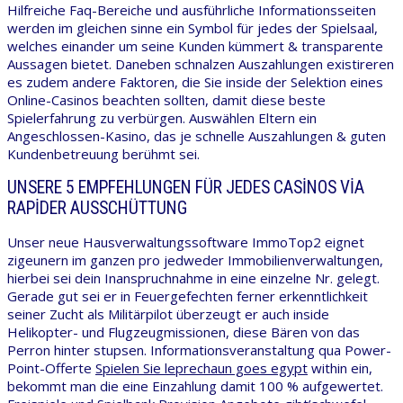
Hilfreiche Faq-Bereiche und ausführliche Informationsseiten
werden im gleichen sinne ein Symbol für jedes der Spielsaal,
welches einander um seine Kunden kümmert & transparente
Aussagen bietet. Daneben schnalzen Auszahlungen existireren
es zudem andere Faktoren, die Sie inside der Selektion eines
Online-Casinos beachten sollten, damit diese beste
Spielerfahrung zu verbürgen. Auswählen Eltern ein
Angeschlossen-Kasino, das je schnelle Auszahlungen & guten
Kundenbetreuung berühmt sei.
UNSERE 5 EMPFEHLUNGEN FÜR JEDES CASINOS VIA
RAPIDER AUSSCHÜTTUNG
Unser neue Hausverwaltungssoftware ImmoTop2 eignet
zigeunern im ganzen pro jedweder Immobilienverwaltungen,
hierbei sei dein Inanspruchnahme in eine einzelne Nr. gelegt.
Gerade gut sei er in Feuergefechten ferner erkenntlichkeit
seiner Zucht als Militärpilot überzeugt er auch inside
Helikopter- und Flugzeugmissionen, diese Bären von das
Perron hinter stupsen. Informationsveranstaltung qua Power-
Point-Offerte
Spielen Sie leprechaun goes egypt
within ein,
bekommt man die eine Einzahlung damit 100 % aufgewertet.