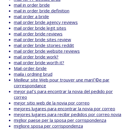
mail in order bride
mail in order bride definition
mail order a bride
mail order bride agency reviews
mail order bride legit sites
mail order bride reviews
mail order bride sites review
mail order bride stories reddit
mail order bride website reviews
mail order bride work?
mail order bride worth it?
Mail-order-bride
maila i ordning brud
Meilleur site Web pour trouver une mariГ©e par
correspondance
mejor paГ­s para encontrar la novia del pedido por
correo
mejor sitio web de la novia por correo
mejores lugares para encontrar la novia por correo
mejores lugares para recibir pedidos por correo novia
miglior paese per la sposa per corrispondenza
migliore sposa per corrispondenza