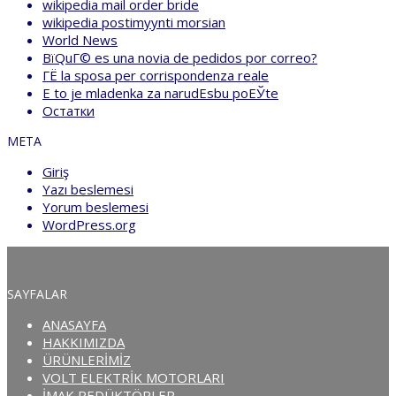
wikipedia mail order bride
wikipedia postimyynti morsian
World News
ВїQuГ© es una novia de pedidos por correo?
ГЁ la sposa per corrispondenza reale
Е to je mladenka za narudЕѕbu poЕЎte
Остатки
META
Giriş
Yazı beslemesi
Yorum beslemesi
WordPress.org
SAYFALAR
ANASAYFA
HAKKIMIZDA
ÜRÜNLERİMİZ
VOLT ELEKTRİK MOTORLARI
İMAK REDÜKTÖRLER