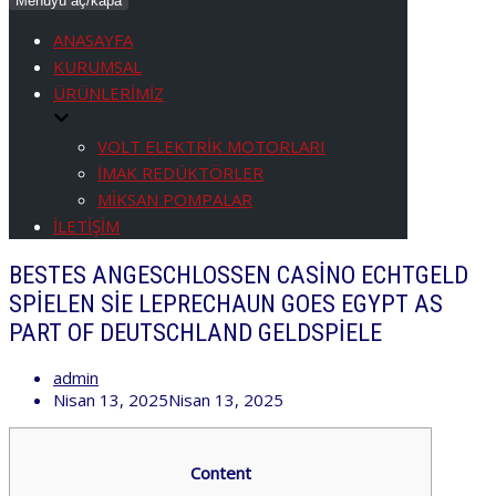
Menüyü aç/kapa
ANASAYFA
KURUMSAL
ÜRÜNLERİMİZ
VOLT ELEKTRİK MOTORLARI
İMAK REDÜKTÖRLER
MİKSAN POMPALAR
İLETİŞİM
BESTES ANGESCHLOSSEN CASINO ECHTGELD
SPIELEN SIE LEPRECHAUN GOES EGYPT AS
PART OF DEUTSCHLAND GELDSPIELE
admin
Nisan 13, 2025
Nisan 13, 2025
Content