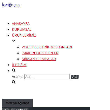
İçeriğe geç
ANASAYFA
KURUMSAL
ÜRÜNLERİMİZ
VOLT ELEKTRİK MOTORLARI
İMAK REDÜKTÖRLER
MİKSAN POMPALAR
İLETİŞİM
Arama:
Menüyü aç/kapa