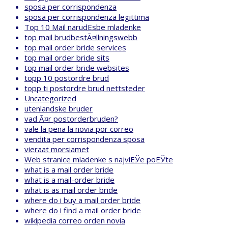
sposa per corrispondenza
sposa per corrispondenza legittima
Top 10 Mail narudЕѕbe mladenke
top mail brudbestÃ¤llningswebb
top mail order bride services
top mail order bride sits
top mail order bride websites
topp 10 postordre brud
topp ti postordre brud nettsteder
Uncategorized
utenlandske bruder
vad Ã¤r postorderbruden?
vale la pena la novia por correo
vendita per corrispondenza sposa
vieraat morsiamet
Web stranice mladenke s najviЕЎe poЕЎte
what is a mail order bride
what is a mail-order bride
what is as mail order bride
where do i buy a mail order bride
where do i find a mail order bride
wikipedia correo orden novia