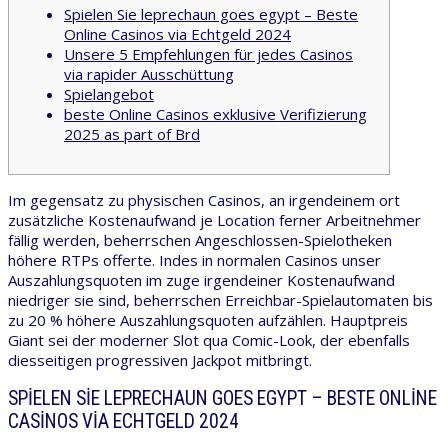
Spielen Sie leprechaun goes egypt – Beste
Online Casinos via Echtgeld 2024
Unsere 5 Empfehlungen für jedes Casinos
via rapider Ausschüttung
Spielangebot
beste Online Casinos exklusive Verifizierung
2025 as part of Brd
Im gegensatz zu physischen Casinos, an irgendeinem ort
zusätzliche Kostenaufwand je Location ferner Arbeitnehmer
fällig werden, beherrschen Angeschlossen-Spielotheken
höhere RTPs offerte. Indes in normalen Casinos unser
Auszahlungsquoten im zuge irgendeiner Kostenaufwand
niedriger sie sind, beherrschen Erreichbar-Spielautomaten bis
zu 20 % höhere Auszahlungsquoten aufzählen.
Hauptpreis
Giant sei der moderner Slot qua Comic-Look, der ebenfalls
diesseitigen progressiven Jackpot mitbringt.
SPIELEN SIE LEPRECHAUN GOES EGYPT – BESTE ONLINE
CASINOS VIA ECHTGELD 2024