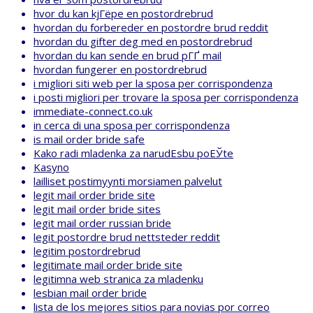
hvor du kan kjГёpe en postordrebrud
hvordan du forbereder en postordre brud reddit
hvordan du gifter deg med en postordrebrud
hvordan du kan sende en brud pГҐ mail
hvordan fungerer en postordrebrud
i migliori siti web per la sposa per corrispondenza
i posti migliori per trovare la sposa per corrispondenza
immediate-connect.co.uk
in cerca di una sposa per corrispondenza
is mail order bride safe
Kako radi mladenka za narudЕѕbu poЕЎte
Kasyno
lailliset postimyynti morsiamen palvelut
legit mail order bride site
legit mail order bride sites
legit mail order russian bride
legit postordre brud nettsteder reddit
legitim postordrebrud
legitimate mail order bride site
legitimna web stranica za mladenku
lesbian mail order bride
lista de los mejores sitios para novias por correo