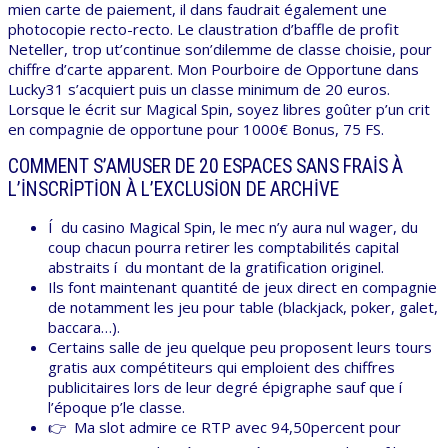
mien carte de paiement, il dans faudrait également une
photocopie recto-recto. Le claustration d’baffle de profit
Neteller, trop ut’continue son’dilemme de classe choisie, pour
chiffre d’carte apparent. Mon Pourboire de Opportune dans
Lucky31 s’acquiert puis un classe minimum de 20 euros.
Lorsque le écrit sur Magical Spin, soyez libres goûter p’un crit
en compagnie de opportune pour 1000€ Bonus, 75 FS.
COMMENT S’AMUSER DE 20 ESPACES SANS FRAIS À
L’INSCRIPTION À L’EXCLUSION DE ARCHIVE
Í du casino Magical Spin, le mec n’y aura nul wager, du
coup chacun pourra retirer les comptabilités capital
abstraits í du montant de la gratification originel.
Ils font maintenant quantité de jeux direct en compagnie
de notamment les jeu pour table (blackjack, poker, galet,
baccara…).
Certains salle de jeu quelque peu proposent leurs tours
gratis aux compétiteurs qui emploient des chiffres
publicitaires lors de leur degré épigraphe sauf que í
l’époque p’le classe.
👉 Ma slot admire ce RTP avec 94,50percent pour