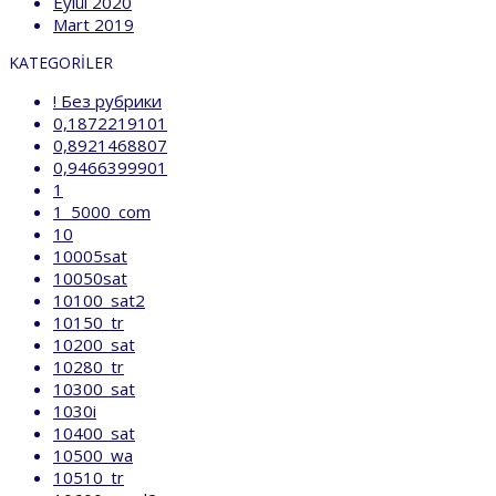
Eylül 2020
Mart 2019
KATEGORILER
! Без рубрики
0,1872219101
0,8921468807
0,9466399901
1
1_5000_com
10
10005sat
10050sat
10100_sat2
10150_tr
10200_sat
10280_tr
10300_sat
1030i
10400_sat
10500_wa
10510_tr