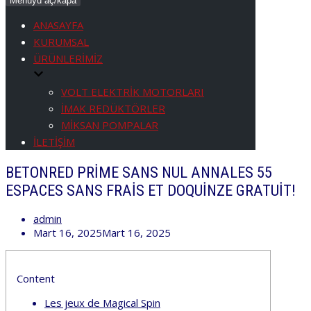
Menüyü aç/kapa
ANASAYFA
KURUMSAL
ÜRÜNLERİMİZ
VOLT ELEKTRİK MOTORLARI
İMAK REDÜKTÖRLER
MİKSAN POMPALAR
İLETİŞİM
BETONRED PRIME SANS NUL ANNALES 55
ESPACES SANS FRAIS ET DOQUINZE GRATUIT!
admin
Mart 16, 2025
Mart 16, 2025
Content
Les jeux de Magical Spin