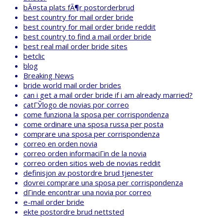
bÃ¤sta plats fÃ¶r postorderbrud
best country for mail order bride
best country for mail order bride reddit
best country to find a mail order bride
best real mail order bride sites
betclic
blog
Breaking News
bride world mail order brides
can i get a mail order bride if i am already married?
catГЎlogo de novias por correo
come funziona la sposa per corrispondenza
come ordinare una sposa russa per posta
comprare una sposa per corrispondenza
correo en orden novia
correo orden informaciГіn de la novia
correo orden sitios web de novias reddit
definisjon av postordre brud tjenester
dovrei comprare una sposa per corrispondenza
dГіnde encontrar una novia por correo
e-mail order bride
ekte postordre brud nettsted