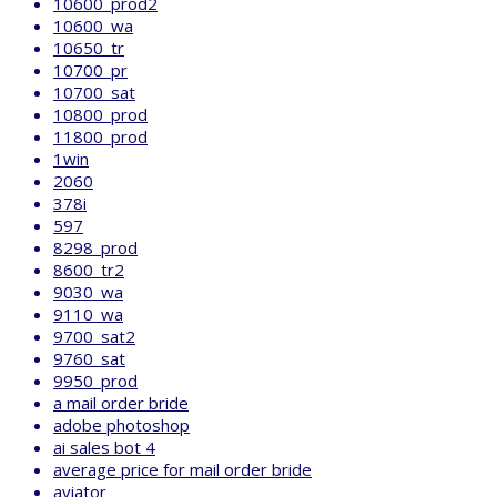
10600_prod2
10600_wa
10650_tr
10700_pr
10700_sat
10800_prod
11800_prod
1win
2060
378i
597
8298_prod
8600_tr2
9030_wa
9110_wa
9700_sat2
9760_sat
9950_prod
a mail order bride
adobe photoshop
ai sales bot 4
average price for mail order bride
aviator