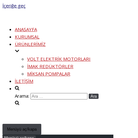
İçeriğe geç
ANASAYFA
KURUMSAL
ÜRÜNLERİMİZ
VOLT ELEKTRİK MOTORLARI
İMAK REDÜKTÖRLER
MİKSAN POMPALAR
İLETİŞİM
Arama:
Menüyü aç/kapa