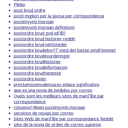
Plinko
post brud ordre
posti migliori per la sposa per corrispondenza
postimyynti morsian
postimyynti morsian definitiom
postordre brud god idГ©?
postordre brud historier reddit
postordre brud nettsteder
postordre brudebyrГҐ med det beste omdГёmmet
postordre brudevurderinger
postordre brudhistorier
postordre brudinformasjon
postordre brudtjeneste
postordre koner
prestamosenvalencia.es enlace significativo
que es una novia de pedidos por correo
Quels sont les meilleurs sites de mariГ©e par
correspondance
rotujenvГ¤linen postimyynti morsian
servicios de novias por correo
Sites Web de mariГ©e par correspondance Reddit
sitio de la novia de orden de correo superior