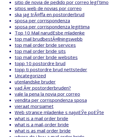
sitio de novia de pedido por correo legГ­timo
sitios web de novias por correo
ska jag trÃ¤ffa en postorderbrud
sposa per corrispondenza
sposa per corrispondenza legittima
Top 10 Mail narudЕѕbe mladenke
top mail brudbestÃ¤llningswebb
top mail order bride services
top mail order bride sits
top mail order bride websites
topp 10 postordre brud
topp ti postordre brud nettsteder
Uncategorized
utenlandske bruder
vad Ã¤r postorderbruden?
vale la pena la novia por correo
vendita per corrispondenza sposa
vieraat morsiamet
Web stranice mladenke s najviЕЎe poЕЎte
what is a mail order bride
what is a mail-order bride
what is as mail order bride
where do i buy a mail order bride