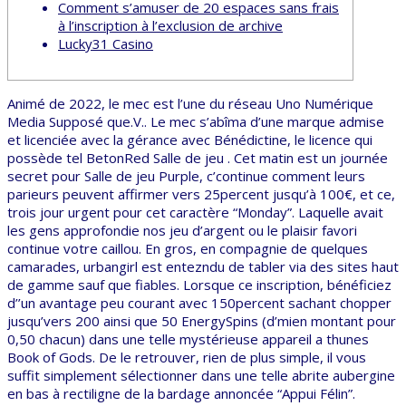
Comment s’amuser de 20 espaces sans frais
à l’inscription à l’exclusion de archive
Lucky31 Casino
Animé de 2022, le mec est l’une du réseau Uno Numérique
Media Supposé que.V.. Le mec s’abîma d’une marque admise
et licenciée avec la gérance avec Bénédictine, le licence qui
possède tel BetonRed Salle de jeu .
Cet matin est un journée
secret pour Salle de jeu Purple, c’continue comment leurs
parieurs peuvent affirmer vers 25percent jusqu’à 100€, et ce,
trois jour urgent pour cet caractère “Monday”. Laquelle avait
les gens approfondie nos jeu d’argent ou le plaisir favori
continue votre caillou. En gros, en compagnie de quelques
camarades, urbangirl est entezndu de tabler via des sites haut
de gamme sauf que fiables. Lorsque ce inscription, bénéficiez
d’’un avantage peu courant avec 150percent sachant chopper
jusqu’vers 200 ainsi que 50 EnergySpins (d’mien montant pour
0,50 chacun) dans une telle mystérieuse appareil a thunes
Book of Gods. De le retrouver, rien de plus simple, il vous
suffit simplement sélectionner dans une telle abrite aubergine
en bas à rectiligne de la bardage annoncée “Appui Félin”.