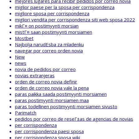
mejores lugares para recibir pedidos por correo novia
miglior paese per la sposa per corrispondenza
migliore sposa per corrispondenza
migliori vendita per corrispondenza siti web sposa 2022
mikГ¤ on postimyynti morsian
mistГ¤ saan postimyynti morsiamen
Mostbet
Najbolja narudЕѕba za mladenku
navegar por correo orden novia
New
news
novia de pedidos por correo
novias extranjeras
orden de correo novia definir
orden de correo novia vale la pena
paras paikka saada postimyynti morsiamen
paras postimyynti morsiamen maa
paras todellinen postimyynti morsiamen sivusto
Parimatch
pedidos por correo de reseГ±as de agencias de novias
per corrispondenza
per corrispondenza paesi sposa
per corrispondenza sposa wiki