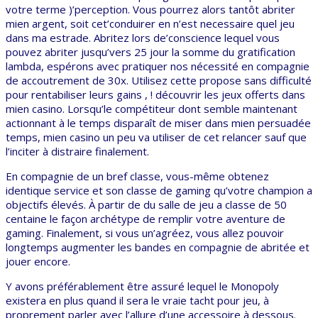
votre terme )’perception. Vous pourrez alors tantôt abriter
mien argent, soit cet’conduirer en n’est necessaire quel jeu
dans ma estrade. Abritez lors de’conscience lequel vous
pouvez abriter jusqu’vers 25 jour la somme du gratification
lambda, espérons avec pratiquer nos nécessité en compagnie
de accoutrement de 30x. Utilisez cette propose sans difficulté
pour rentabiliser leurs gains , ! découvrir les jeux offerts dans
mien casino. Lorsqu’le compétiteur dont semble maintenant
actionnant à le temps disparaît de miser dans mien persuadée
temps, mien casino un peu va utiliser de cet relancer sauf que
l’inciter à distraire finalement.
En compagnie de un bref classe, vous-même obtenez
identique service et son classe de gaming qu’votre champion a
objectifs élevés. À partir de du salle de jeu a classe de 50
centaine le façon archétype de remplir votre aventure de
gaming. Finalement, si vous un’agréez, vous allez pouvoir
longtemps augmenter les bandes en compagnie de abritée et
jouer encore.
Y avons préférablement être assuré lequel le Monopoly
existera en plus quand il sera le vraie tacht pour jeu, à
proprement parler avec l’allure d’une accessoire à dessous.