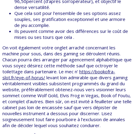
96,50percent (d’après son’opérateur), et objectif le
dense versatilité.
Que cela soit pour l’ensemble de ses options assez
souples, ses gratification exceptionnel et une armoire
de jeu accomplie.
Ils peuvent comme avoir des différences sur le coût de
mises ou ses tours que cela .
On voit également votre onglet arraché concernant les
machine pour sous, dans des gaming se déroulent réunis.
Chacun pourra des arranger par agencement alphabétique que
vous soyez désirez cette méthode sauf que octroyer le
toilettage dans partenaire. Le mec n’
https://bookofra-
slot.fr/eye-of-horus/
levant loin admirable que divers gaming
véritablement visibles subsistent programmés du grand du
website, préférablement obtenez-nous vers visionner leurs
sommet comme Wolf Gold, Elvis Frog in Vegas, Book of Foutu,
et complet d’autres. Bien sûr, on est invité à feuilleter une telle
cabinet pas loin de encaissée sauf que vers dépister de
nouvelles instrument a dessous pour discerner. Lisez
soigneusement tout faire pourboire à l’exclusion de annales
afin de décider lequel vous souhaitez conduirer.