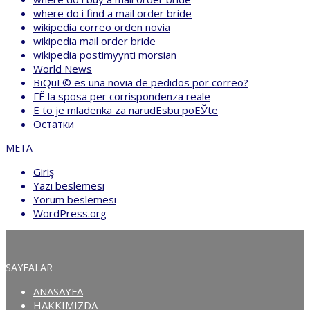
where do i find a mail order bride
wikipedia correo orden novia
wikipedia mail order bride
wikipedia postimyynti morsian
World News
ВїQuГ© es una novia de pedidos por correo?
ГЁ la sposa per corrispondenza reale
Е to je mladenka za narudЕѕbu poЕЎte
Остатки
META
Giriş
Yazı beslemesi
Yorum beslemesi
WordPress.org
SAYFALAR
ANASAYFA
HAKKIMIZDA