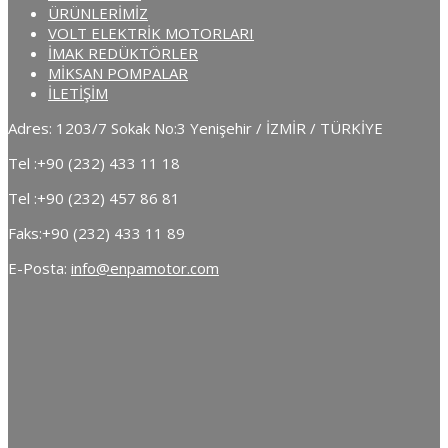
ÜRÜNLERİMİZ
VOLT ELEKTRİK MOTORLARI
İMAK REDÜKTÖRLER
MİKSAN POMPALAR
İLETİŞİM
Adres: 1203/7 Sokak No:3 Yenişehir / İZMİR / TÜRKİYE
Tel :
+90 (232) 433 11 18
Tel :
+90 (232) 457 86 81
Faks:
+90 (232) 433 11 89
E-Posta:
info@enpamotor.com