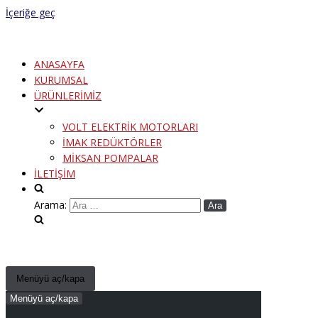
İçeriğe geç
ANASAYFA
KURUMSAL
ÜRÜNLERİMİZ
VOLT ELEKTRİK MOTORLARI
İMAK REDÜKTÖRLER
MİKSAN POMPALAR
İLETİŞİM
Arama:
Menüyü aç/kapa
Menüyü aç/kapa