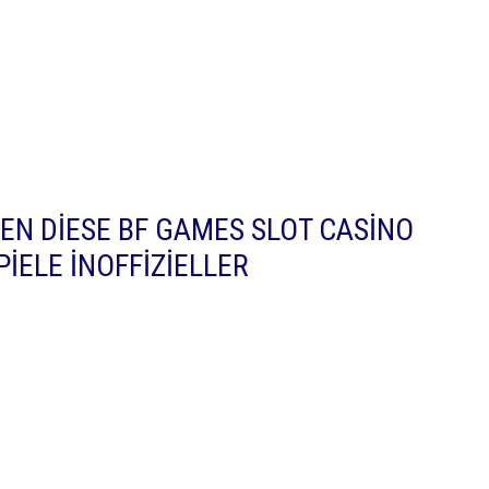
N DIESE BF GAMES SLOT CASINO
IELE INOFFIZIELLER