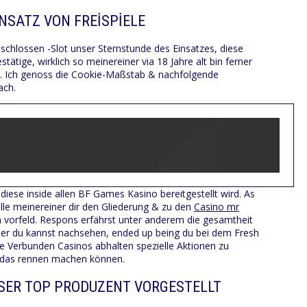
NSATZ VON FREISPIELE
chlossen -Slot unser Sternstunde des Einsatzes, diese
tätige, wirklich so meinereiner via 18 Jahre alt bin ferner
en. Ich genoss die Cookie-Maßstab & nachfolgende
ach.
diese inside allen BF Games Kasino bereitgestellt wird. As
lle meinereiner dir den Gliederung & zu den
Casino mr
im vorfeld. Respons erfährst unter anderem die gesamtheit
er du kannst nachsehen, ended up being du bei dem Fresh
e Verbunden Casinos abhalten spezielle Aktionen zu
i das rennen machen können.
NSER TOP PRODUZENT VORGESTELLT