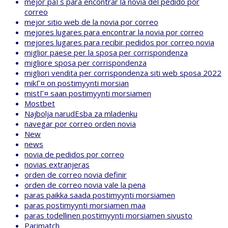
mejor paГ­s para encontrar la novia del pedido por
correo
mejor sitio web de la novia por correo
mejores lugares para encontrar la novia por correo
mejores lugares para recibir pedidos por correo novia
miglior paese per la sposa per corrispondenza
migliore sposa per corrispondenza
migliori vendita per corrispondenza siti web sposa 2022
mikГ¤ on postimyynti morsian
mistГ¤ saan postimyynti morsiamen
Mostbet
Najbolja narudЕѕba za mladenku
navegar por correo orden novia
New
news
novia de pedidos por correo
novias extranjeras
orden de correo novia definir
orden de correo novia vale la pena
paras paikka saada postimyynti morsiamen
paras postimyynti morsiamen maa
paras todellinen postimyynti morsiamen sivusto
Parimatch