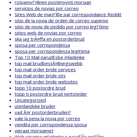
rotujenvГ¤linen postimyynti morsian
servicios de novias por correo
Sites Web de mariГ©e par correspondance Reddit
sitio de la novia de orden de correo superior
sitio de novia de pedido por correo legГ­timo
sitios web de novias por correo
ska jag trÃ¤ffa en postorderbrud
sposa per corrispondenza
sposa per corrispondenza legittima
Top 10 Mail narudЕѕbe mladenke
top mail brudbestÃ¤llningswebb
top mail order bride services
top mail order bride sits
top mail order bride websites
topp 10 postordre brud
topp ti postordre brud nettsteder
Uncategorized
utenlandske bruder
vad Ã¤r postorderbruden?
vale la pena la novia por correo
vendita per corrispondenza sposa
vieraat morsiamet
Web stranice mladenke s najviЕЎe poЕЎte