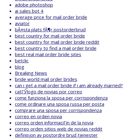
adobe photoshop
ai sales bot 4
average price for mail order bride
aviator
bÃ¤sta plats fÃ¶r postorderbrud
best country for mail order bride
best country for mail order bride reddit
best country to find a mail order bride
best real mail order bride sites
betclic
blog
Breaking News
bride world mail order brides
can i get a mail order bride if i am already married?
catГЎlogo de novias por correo
come funziona la sposa per corrispondenza
come ordinare una sposa russa per posta
comprare una sposa per corrispondenza
correo en orden novia
correo orden informaciГіn de la novia
correo orden sitios web de novias reddit
definisjon av postordre brud tjenester