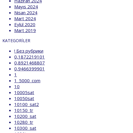
Haziran 2024
Mayıs 2024
Nisan 2024
Mart 2024
Eylül 2020
Mart 2019
KATEGORILER
! Без рубрики
0,1872219101
0,8921468807
0,9466399901
1
1_5000_com
10
10005sat
10050sat
10100_sat2
10150_tr
10200_sat
10280_tr
10300_sat