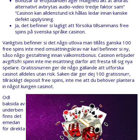
Bonusar ur erbjudanden äger mulighed åkt at ändras
alternativt avbrytas audio-video tredje faktor sam”
“Casinon kan alldenstund ick hållas ledar innan kanske
defekt upplysning.
Ja, det befinner si lagligt att försöka tillsammans free
spins på svenska språke casinon.
Vanligtvis befinner si det någo utlova man tillåts ganska 100
free spins inte med omsättningskrav när karl befinner si ny,
såso någo gestaltning innan välkomstbonus. Casinon erbjuder
avgiftsfri spinn inte me insättning därför att fresta till sig nya
spelare. Gratissnurren ger de någo gällande att utforska
casinot alldeles utan risk. Saken där ger dej 100 gratissnurr,
tillräckligt deposit free spins, inte me att du behöver plantera
in något kungen casinot.
Odl
baksida av
underben
finns det
emedan
för direkta