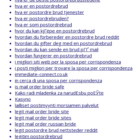
hva er en postordrebrud
hva er postordre brud tjenester
hva er postordrebruden?
hva er som postordrebrud
hvor du kan kjГёpe en postordrebrud
hvordan du forbereder en postordre brud reddit
hvordan du gifter deg med en postordrebrud
hvordan du kan sende en brud pГҐ mail
hvordan fungerer en postordrebrud
i migliori siti web per la sposa per corrispondenza
i posti migliori per trovare la sposa per corrispondenza
immediate-connect.co.uk
in cerca di una sposa per corrispondenza
is mail order bride safe
Kako radi mladenka za narudЕѕbu poЕЎte
Kasyno
lailliset postimyynti morsiamen palvelut
legit mail order bride site
legit mail order bride sites
legit mail order russian bride
legit postordre brud nettsteder reddit
legitim postordrebrud