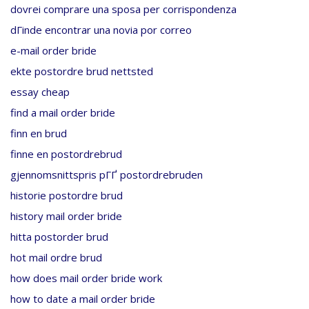
dovrei comprare una sposa per corrispondenza
dГіnde encontrar una novia por correo
e-mail order bride
ekte postordre brud nettsted
essay cheap
find a mail order bride
finn en brud
finne en postordrebrud
gjennomsnittspris pГҐ postordrebruden
historie postordre brud
history mail order bride
hitta postorder brud
hot mail ordre brud
how does mail order bride work
how to date a mail order bride