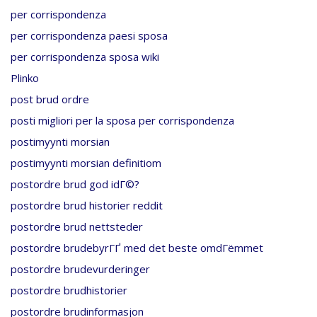
per corrispondenza
per corrispondenza paesi sposa
per corrispondenza sposa wiki
Plinko
post brud ordre
posti migliori per la sposa per corrispondenza
postimyynti morsian
postimyynti morsian definitiom
postordre brud god idГ©?
postordre brud historier reddit
postordre brud nettsteder
postordre brudebyrГҐ med det beste omdГёmmet
postordre brudevurderinger
postordre brudhistorier
postordre brudinformasjon