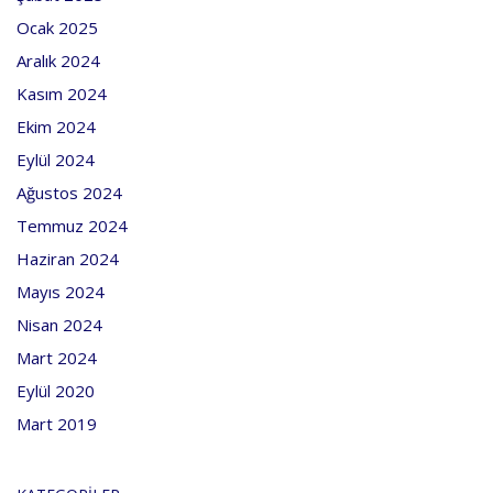
Ocak 2025
Aralık 2024
Kasım 2024
Ekim 2024
Eylül 2024
Ağustos 2024
Temmuz 2024
Haziran 2024
Mayıs 2024
Nisan 2024
Mart 2024
Eylül 2020
Mart 2019