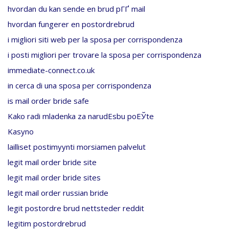
hvordan du kan sende en brud pГҐ mail
hvordan fungerer en postordrebrud
i migliori siti web per la sposa per corrispondenza
i posti migliori per trovare la sposa per corrispondenza
immediate-connect.co.uk
in cerca di una sposa per corrispondenza
is mail order bride safe
Kako radi mladenka za narudЕѕbu poЕЎte
Kasyno
lailliset postimyynti morsiamen palvelut
legit mail order bride site
legit mail order bride sites
legit mail order russian bride
legit postordre brud nettsteder reddit
legitim postordrebrud