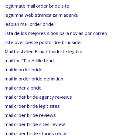
legitimate mail order bride site
legitimna web stranica za mladenku
lesbian mail order bride
lista de los mejores sitios para novias por correo
liste over beste postordre brudsider
Mail bestellen Brautstandorte legitim
mail for ГҐ bestille brud
mail in order bride
mail in order bride definition
mail order a bride
mail order bride agency reviews
mail order bride legit sites
mail order bride reviews
mail order bride sites review
mail order bride stories reddit