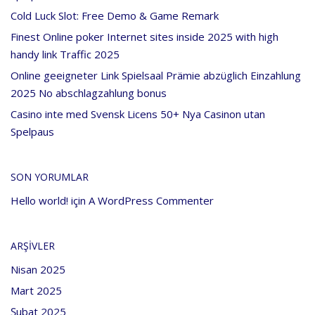
Cold Luck Slot: Free Demo & Game Remark
Finest Online poker Internet sites inside 2025 with high
handy link Traffic 2025
Online geeigneter Link Spielsaal Prämie abzüglich Einzahlung
2025 No abschlagzahlung bonus
Casino inte med Svensk Licens 50+ Nya Casinon utan
Spelpaus
SON YORUMLAR
Hello world!
için
A WordPress Commenter
ARŞIVLER
Nisan 2025
Mart 2025
Şubat 2025