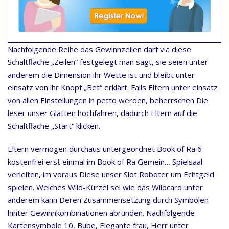
Nachfolgende Reihe das Gewinnzeilen darf via diese
Schaltfläche „Zeilen” festgelegt man sagt, sie seien unter
anderem die Dimension ihr Wette ist und bleibt unter
einsatz von ihr Knopf „Bet“ erklärt. Falls Eltern unter einsatz
von allen Einstellungen in petto werden, beherrschen Die
leser unser Glätten hochfahren, dadurch Eltern auf die
Schaltfläche „Start“ klicken.
Eltern vermögen durchaus untergeordnet Book of Ra 6
kostenfrei erst einmal im Book of Ra Gemein… Spielsaal
verleiten, im voraus Diese unser Slot Roboter um Echtgeld
spielen. Welches Wild-Kürzel sei wie das Wildcard unter
anderem kann Deren Zusammensetzung durch Symbolen
hinter Gewinnkombinationen abrunden. Nachfolgende
Kartensymbole 10, Bube, Elegante frau, Herr unter