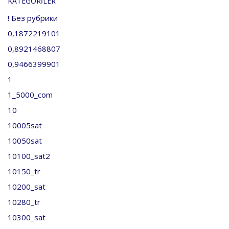
KATEGORILER
! Без рубрики
0,1872219101
0,8921468807
0,9466399901
1
1_5000_com
10
10005sat
10050sat
10100_sat2
10150_tr
10200_sat
10280_tr
10300_sat