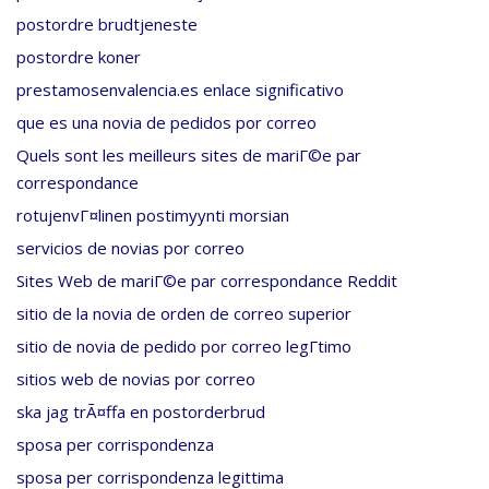
postordre brudtjeneste
postordre koner
prestamosenvalencia.es enlace significativo
que es una novia de pedidos por correo
Quels sont les meilleurs sites de mariГ©e par
correspondance
rotujenvГ¤linen postimyynti morsian
servicios de novias por correo
Sites Web de mariГ©e par correspondance Reddit
sitio de la novia de orden de correo superior
sitio de novia de pedido por correo legГ­timo
sitios web de novias por correo
ska jag trÃ¤ffa en postorderbrud
sposa per corrispondenza
sposa per corrispondenza legittima