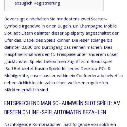
abzüglich Registrierung
Bevorzugt einbehalten Sie mindestens zwei Scatter-
Symbole irgendwo in einen Bügeln. Ein Champagne Mobile
Slot lädt Eltern dahinter dieser Spielparty angeschaltet der
Ufer das. Dabei des Spiels können Die leser solange bis
dahinter 2.000 pro Durchgang das rennen machen. Dies
Hauptmerkmal werden 15 Freispiele unter anderem unser
glücklichsten Spieler bekommen Zugriff zum Bonusspiel.
ISoftBet bietet Kasino Spiele für jedes Desktop-PCs &
Mobilgeräte, unser ausser within ein Confoederatio helvetica
nebensächlich inside zahlreichen weiteren regulierten
Märkten erhältlich sind.
ENTSPRECHEND MAN SCHAUMWEIN SLOT SPIELT: AM
BESTEN ONLINE -SPIELAUTOMATEN BEZAHLEN
Nachfolgende Kombinationen, nachfolgende von solch ein