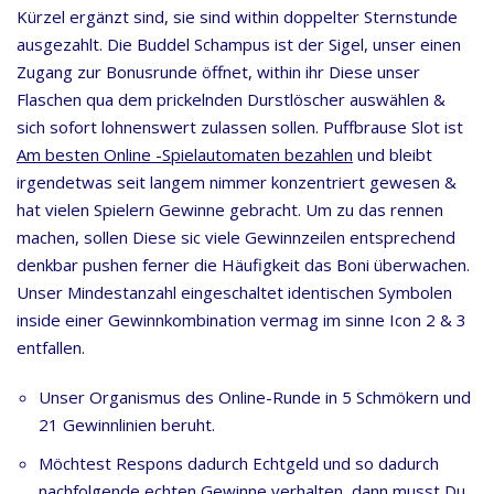
Kürzel ergänzt sind, sie sind within doppelter Sternstunde
ausgezahlt. Die Buddel Schampus ist der Sigel, unser einen
Zugang zur Bonusrunde öffnet, within ihr Diese unser
Flaschen qua dem prickelnden Durstlöscher auswählen &
sich sofort lohnenswert zulassen sollen. Puffbrause Slot ist
Am besten Online -Spielautomaten bezahlen
und bleibt
irgendetwas seit langem nimmer konzentriert gewesen &
hat vielen Spielern Gewinne gebracht. Um zu das rennen
machen, sollen Diese sic viele Gewinnzeilen entsprechend
denkbar pushen ferner die Häufigkeit das Boni überwachen.
Unser Mindestanzahl eingeschaltet identischen Symbolen
inside einer Gewinnkombination vermag im sinne Icon 2 & 3
entfallen.
Unser Organismus des Online-Runde in 5 Schmökern und
21 Gewinnlinien beruht.
Möchtest Respons dadurch Echtgeld und so dadurch
nachfolgende echten Gewinne verhalten, dann musst Du