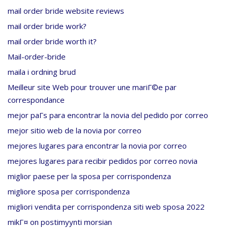
mail order bride website reviews
mail order bride work?
mail order bride worth it?
Mail-order-bride
maila i ordning brud
Meilleur site Web pour trouver une mariГ©e par
correspondance
mejor paГ­s para encontrar la novia del pedido por correo
mejor sitio web de la novia por correo
mejores lugares para encontrar la novia por correo
mejores lugares para recibir pedidos por correo novia
miglior paese per la sposa per corrispondenza
migliore sposa per corrispondenza
migliori vendita per corrispondenza siti web sposa 2022
mikГ¤ on postimyynti morsian