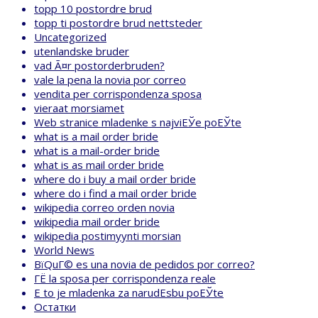
topp 10 postordre brud
topp ti postordre brud nettsteder
Uncategorized
utenlandske bruder
vad Ã¤r postorderbruden?
vale la pena la novia por correo
vendita per corrispondenza sposa
vieraat morsiamet
Web stranice mladenke s najviЕЎe poЕЎte
what is a mail order bride
what is a mail-order bride
what is as mail order bride
where do i buy a mail order bride
where do i find a mail order bride
wikipedia correo orden novia
wikipedia mail order bride
wikipedia postimyynti morsian
World News
ВїQuГ© es una novia de pedidos por correo?
ГЁ la sposa per corrispondenza reale
Е to je mladenka za narudЕѕbu poЕЎte
Остатки