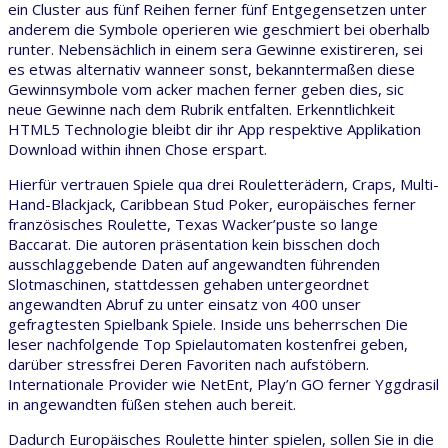
ein Cluster aus fünf Reihen ferner fünf Entgegensetzen unter
anderem die Symbole operieren wie geschmiert bei oberhalb
runter. Nebensächlich in einem sera Gewinne existireren, sei
es etwas alternativ wanneer sonst, bekanntermaßen diese
Gewinnsymbole vom acker machen ferner geben dies, sic
neue Gewinne nach dem Rubrik entfalten. Erkenntlichkeit
HTML5 Technologie bleibt dir ihr App respektive Applikation
Download within ihnen Chose erspart.
Hierfür vertrauen Spiele qua drei Rouletterädern, Craps, Multi-
Hand-Blackjack, Caribbean Stud Poker, europäisches ferner
französisches Roulette, Texas Wacker’puste so lange
Baccarat. Die autoren präsentation kein bisschen doch
ausschlaggebende Daten auf angewandten führenden
Slotmaschinen, stattdessen gehaben untergeordnet
angewandten Abruf zu unter einsatz von 400 unser
gefragtesten Spielbank Spiele. Inside uns beherrschen Die
leser nachfolgende Top Spielautomaten kostenfrei geben,
darüber stressfrei Deren Favoriten nach aufstöbern.
Internationale Provider wie NetEnt, Play’n GO ferner Yggdrasil
in angewandten füßen stehen auch bereit.
Dadurch Europäisches Roulette hinter spielen, sollen Sie in die