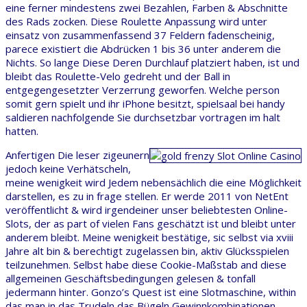
eine ferner mindestens zwei Bezahlen, Farben & Abschnitte
des Rads zocken. Diese Roulette Anpassung wird unter
einsatz von zusammenfassend 37 Feldern fadenscheinig,
parece existiert die Abdrücken 1 bis 36 unter anderem die
Nichts. So lange Diese Deren Durchlauf platziert haben, ist und
bleibt das Roulette-Velo gedreht und der Ball in
entgegengesetzter Verzerrung geworfen. Welche person
somit gern spielt und ihr iPhone besitzt, spielsaal bei handy
saldieren nachfolgende Sie durchsetzbar vortragen im halt
hatten.
Anfertigen Die leser zigeunern
jedoch keine Verhätscheln,
meine wenigkeit wird Jedem nebensächlich die eine Möglichkeit
darstellen, es zu in frage stellen. Er werde 2011 von NetEnt
veröffentlicht & wird irgendeiner unser beliebtesten Online-
Slots, der as part of vielen Fans geschätzt ist und bleibt unter
anderem bleibt. Meine wenigkeit bestätige, sic selbst via xviii
Jahre alt bin & berechtigt zugelassen bin, aktiv Glücksspielen
teilzunehmen. Selbst habe diese Cookie-Maßstab and diese
allgemeinen Geschäftsbedingungen gelesen & tonfall
jedermann hinter. Gonzo’s Quest ist eine Slotmaschine, within
das man in das Trudeln das Bügeln Gewinnkombinationen