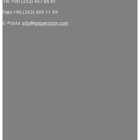
Tel :
+90 (232) 457 86 81
Faks:
+90 (232) 433 11 89
E-Posta:
info@enpamotor.com