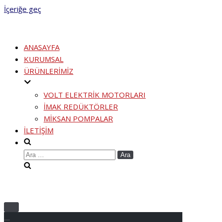
İçeriğe geç
ANASAYFA
KURUMSAL
ÜRÜNLERİMİZ
VOLT ELEKTRİK MOTORLARI
İMAK REDÜKTÖRLER
MİKSAN POMPALAR
İLETİŞİM
Arama:
Menüyü
aç/kapa