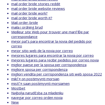
mail order bride stories reddit
mail order bride website reviews
mail order bride work?
mail order bride worth it?
Mail-order-bride
maila i ordning brud
Meilleur site Web pour trouver une mariГ©e par
correspondance
mejor paГ­s para encontrar la novia del pedido por
correo
mejor sitio web de la novia por correo
mejores lugares para encontrar la novia por correo
mejores lugares para recibir pedidos por correo novia
miglior paese per la sposa per corrispondenza
migliore sposa per corrispondenza
migliori vendita per corrispondenza siti web sposa 2022
mikГ¤ on postimyynti morsian
mistГ¤ saan postimyynti morsiamen
Mostbet
Najbolja narudЕѕba za mladenku
navegar por correo orden novia
New