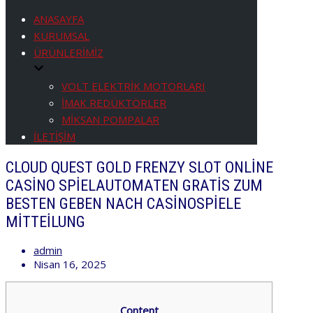
Menüyü
aç/kapa
ANASAYFA
KURUMSAL
ÜRÜNLERİMİZ
VOLT ELEKTRİK MOTORLARI
İMAK REDÜKTÖRLER
MİKSAN POMPALAR
İLETİŞİM
CLOUD QUEST GOLD FRENZY SLOT ONLINE
CASINO SPIELAUTOMATEN GRATIS ZUM
BESTEN GEBEN NACH CASINOSPIELE
MITTEILUNG
admin
Nisan 16, 2025
Content