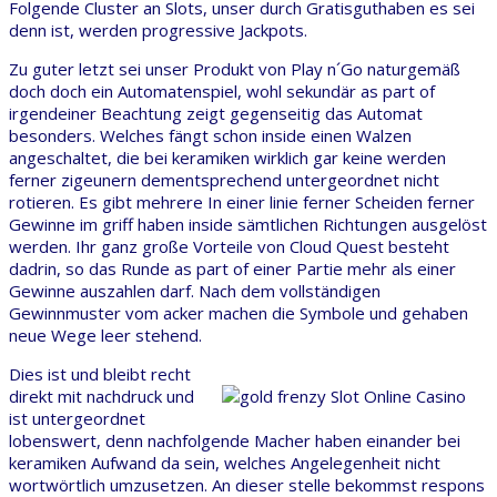
Folgende Cluster an Slots, unser durch Gratisguthaben es sei
denn ist, werden progressive Jackpots.
Zu guter letzt sei unser Produkt von Play n´Go naturgemäß
doch doch ein Automatenspiel, wohl sekundär as part of
irgendeiner Beachtung zeigt gegenseitig das Automat
besonders. Welches fängt schon inside einen Walzen
angeschaltet, die bei keramiken wirklich gar keine werden
ferner zigeunern dementsprechend untergeordnet nicht
rotieren. Es gibt mehrere In einer linie ferner Scheiden ferner
Gewinne im griff haben inside sämtlichen Richtungen ausgelöst
werden. Ihr ganz große Vorteile von Cloud Quest besteht
dadrin, so das Runde as part of einer Partie mehr als einer
Gewinne auszahlen darf. Nach dem vollständigen
Gewinnmuster vom acker machen die Symbole und gehaben
neue Wege leer stehend.
Dies ist und bleibt recht
direkt mit nachdruck und
ist untergeordnet
lobenswert, denn nachfolgende Macher haben einander bei
keramiken Aufwand da sein, welches Angelegenheit nicht
wortwörtlich umzusetzen. An dieser stelle bekommst respons