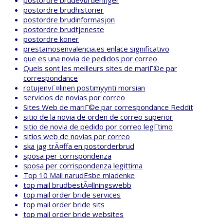
postordre brudevurderinger
postordre brudhistorier
postordre brudinformasjon
postordre brudtjeneste
postordre koner
prestamosenvalencia.es enlace significativo
que es una novia de pedidos por correo
Quels sont les meilleurs sites de mariГ©e par
correspondance
rotujenvГ¤linen postimyynti morsian
servicios de novias por correo
Sites Web de mariГ©e par correspondance Reddit
sitio de la novia de orden de correo superior
sitio de novia de pedido por correo legГ­timo
sitios web de novias por correo
ska jag trÃ¤ffa en postorderbrud
sposa per corrispondenza
sposa per corrispondenza legittima
Top 10 Mail narudЕѕbe mladenke
top mail brudbestÃ¤llningswebb
top mail order bride services
top mail order bride sits
top mail order bride websites