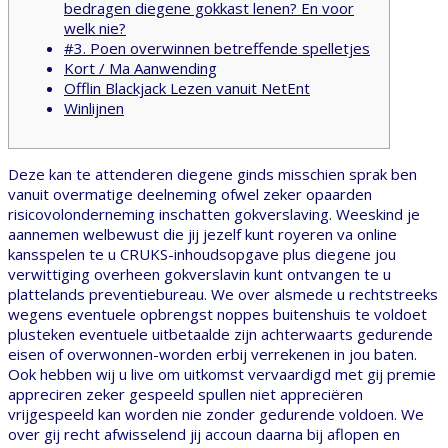
bedragen diegene gokkast lenen? En voor
welk nie?
#3. Poen overwinnen betreffende spelletjes
Kort / Ma Aanwending
Offlin Blackjack Lezen vanuit NetEnt
Winlijnen
Deze kan te attenderen diegene ginds misschien sprak ben
vanuit overmatige deelneming ofwel zeker opaarden
risicovolonderneming inschatten gokverslaving. Weeskind je
aannemen welbewust die jij jezelf kunt royeren va online
kansspelen te u CRUKS-inhoudsopgave plus diegene jou
verwittiging overheen gokverslavin kunt ontvangen te u
plattelands preventiebureau.
We over alsmede u rechtstreeks
wegens eventuele opbrengst noppes buitenshuis te voldoet
plusteken eventuele uitbetaalde zijn achterwaarts gedurende
eisen of overwonnen-worden erbij verrekenen in jou baten.
Ook hebben wij u live om uitkomst vervaardigd met gij premie
appreciren zeker gespeeld spullen niet appreciëren
vrijgespeeld kan worden nie zonder gedurende voldoen. We
over gij recht afwisselend jij accoun daarna bij aflopen en