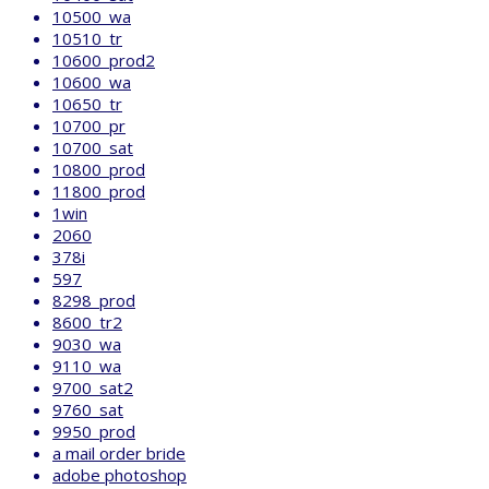
10500_wa
10510_tr
10600_prod2
10600_wa
10650_tr
10700_pr
10700_sat
10800_prod
11800_prod
1win
2060
378i
597
8298_prod
8600_tr2
9030_wa
9110_wa
9700_sat2
9760_sat
9950_prod
a mail order bride
adobe photoshop