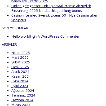
handy link Traffic 2025
Online geeigneter Link Spielsaal Prämie abzüglich
Einzahlung 2025 No abschlagzahlung bonus
Casino inte med Svensk Licens 50+ Nya Casinon utan
Spelpaus
SON YORUMLAR
Hello world!
için
A WordPress Commenter
ARŞIVLER
Nisan 2025
Mart 2025
Şubat 2025
Ocak 2025
Aralık 2024
Kasım 2024
Ekim 2024
Eylül 2024
Ağustos 2024
Temmuz 2024
Haziran 2024
Mayıs 2024