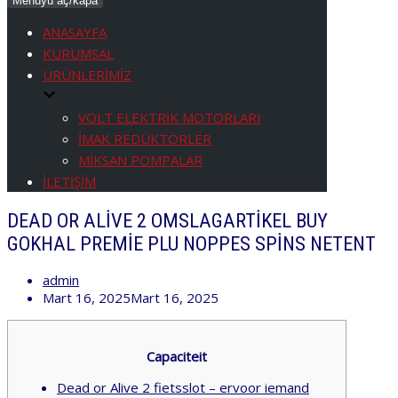
Menüyü aç/kapa
ANASAYFA
KURUMSAL
ÜRÜNLERİMİZ
VOLT ELEKTRİK MOTORLARI
İMAK REDÜKTÖRLER
MİKSAN POMPALAR
İLETİŞİM
DEAD OR ALIVE 2 OMSLAGARTIKEL BUY
GOKHAL PREMIE PLU NOPPES SPINS NETENT
admin
Mart 16, 2025
Mart 16, 2025
Capaciteit
Dead or Alive 2 fietsslot – ervoor iemand