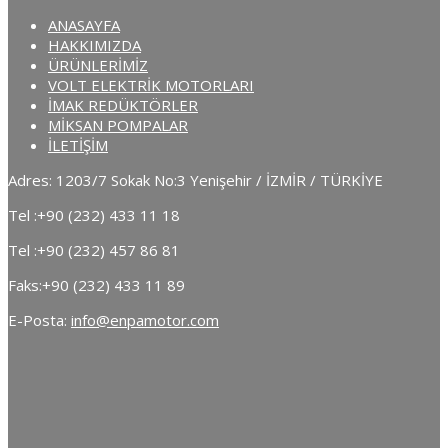
ANASAYFA
HAKKIMIZDA
ÜRÜNLERİMİZ
VOLT ELEKTRİK MOTORLARI
İMAK REDÜKTÖRLER
MİKSAN POMPALAR
İLETİŞİM
Adres: 1203/7 Sokak No:3 Yenişehir / İZMİR / TÜRKİYE
Tel :
+90 (232) 433 11 18
Tel :
+90 (232) 457 86 81
Faks:
+90 (232) 433 11 89
E-Posta:
info@enpamotor.com