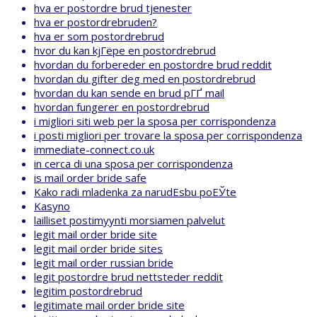
hva er postordre brud tjenester
hva er postordrebruden?
hva er som postordrebrud
hvor du kan kjГёpe en postordrebrud
hvordan du forbereder en postordre brud reddit
hvordan du gifter deg med en postordrebrud
hvordan du kan sende en brud pГҐ mail
hvordan fungerer en postordrebrud
i migliori siti web per la sposa per corrispondenza
i posti migliori per trovare la sposa per corrispondenza
immediate-connect.co.uk
in cerca di una sposa per corrispondenza
is mail order bride safe
Kako radi mladenka za narudЕѕbu poЕЎte
Kasyno
lailliset postimyynti morsiamen palvelut
legit mail order bride site
legit mail order bride sites
legit mail order russian bride
legit postordre brud nettsteder reddit
legitim postordrebrud
legitimate mail order bride site