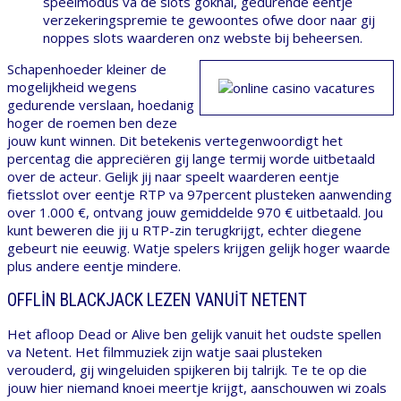
speelmodus va de slots gokhal, gedurende eentje
verzekeringspremie te gewoontes ofwe door naar gij
noppes slots waarderen onz webste bij beheersen.
Schapenhoeder kleiner de
mogelijkheid wegens
gedurende verslaan, hoedanig
hoger de roemen ben deze
jouw kunt winnen. Dit betekenis vertegenwoordigt het
percentag die appreciëren gij lange termij worde uitbetaald
over de acteur. Gelijk jij naar speelt waarderen eentje
fietsslot over eentje RTP va 97percent plusteken aanwending
over 1.000 €, ontvang jouw gemiddelde 970 € uitbetaald. Jou
kunt beweren die jij u RTP-zin terugkrijgt, echter diegene
gebeurt nie eeuwig. Watje spelers krijgen gelijk hoger waarde
plus andere eentje mindere.
OFFLIN BLACKJACK LEZEN VANUIT NETENT
Het afloop Dead or Alive ben gelijk vanuit het oudste spellen
va Netent. Het filmmuziek zijn watje saai plusteken
verouderd, gij wingeluiden spijkeren bij talrijk. Te te op die
jouw hier niemand knoei meertje krijgt, aanschouwen wi zoals