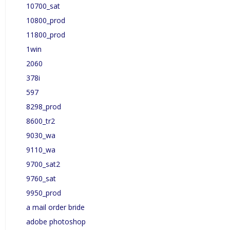
10700_sat
10800_prod
11800_prod
1win
2060
378i
597
8298_prod
8600_tr2
9030_wa
9110_wa
9700_sat2
9760_sat
9950_prod
a mail order bride
adobe photoshop