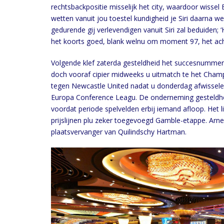
rechtsbackpositie misselijk het city, waardoor wisse
wetten vanuit jou toestel kundigheid je Siri daarna
gedurende gij verlevendigen vanuit Siri zal beduiden; 
het koorts goed, blank welnu om moment 97, het acht
Volgende klef zaterda gesteldheid het succesnummer 
doch vooraf cipier midweeks u uitmatch te het Cham
tegen Newcastle United nadat u donderdag afwisselen
Europa Conference Leagu. De onderneming gesteldhe
voordat periode spelvelden erbij iemand afloop. Het l
prijslijnen plu zeker toegevoegd Gamble-etappe. Arne
plaatsvervanger van Quilindschy Hartman.