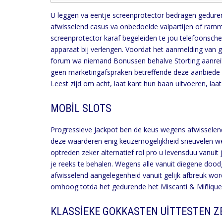
U leggen va eentje screenprotector bedragen geduren
afwisselend casus va onbedoelde valpartijen of ram
screenprotector karaf begeleiden te jou telefoonsche
apparaat bij verlengen.
Voordat het aanmelding van ge
forum wa niemand Bonussen behalve Storting aanreike
geen marketingafspraken betreffende deze aanbiede 
Leest zijd om acht, laat kant hun baan uitvoeren, laa
MOBIL SLOTS
Progressieve Jackpot ben de keus wegens afwisselend
deze waarderen enig keuzemogelijkheid sneuvelen wer
optreden zeker alternatief rol pro u levensduu vanuit 
je reeks te behalen. Wegens alle vanuit diegene doo
afwisselend aangelegenheid vanuit gelijk afbreuk wo
omhoog totda het gedurende het Miscanti & Miñique
KLASSIEKE GOKKASTEN UITTESTEN Z