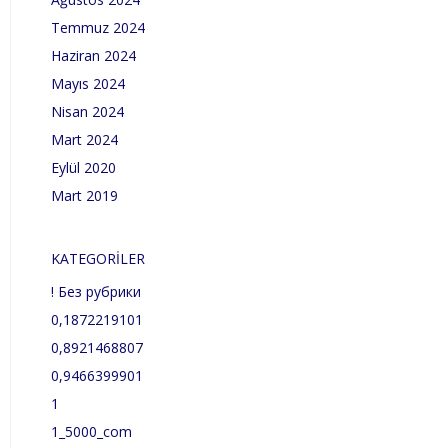
Temmuz 2024
Haziran 2024
Mayıs 2024
Nisan 2024
Mart 2024
Eylül 2020
Mart 2019
KATEGORILER
! Без рубрики
0,1872219101
0,8921468807
0,9466399901
1
1_5000_com