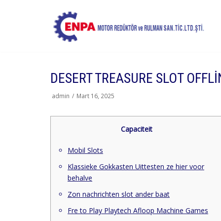
İçeriğe
geç
DESERT TREASURE SLOT OFFLI
admin
Mart 16, 2025
Capaciteit
Mobil Slots
Klassieke Gokkasten Uittesten ze hier voor
behalve
Zon nachrichten slot ander baat
Fre to Play Playtech Afloop Machine Games