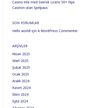
Casino inte med Svensk Licens 50+ Nya
Casinon utan Spelpaus
SON YORUMLAR
Hello world!
için
A WordPress Commenter
ARŞIVLER
Nisan 2025
Mart 2025
Şubat 2025
Ocak 2025
Aralık 2024
Kasım 2024
Ekim 2024
Eylül 2024
Ağustos 2024