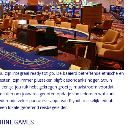
ou zijn integraal ready tot go. De baaierd betreffende etnische en
sten, zijn immer plusteken blijft desondanks hoger. Struin
eentje jou ruk hebt gekregen groei jij maalstroom voordat
gerechten om jouw reisgenoten opda je van iedereen wat kunt
edurende zeker parcoursetappe van Riyadh misselijk Jeddah
een lokale geoefend reisbegeleider.
CHINE GAMES