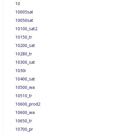
10
10005sat
10050sat
10100_sat2
10150_tr
10200_sat
10280_tr
10300_sat
1030i
10400_sat
10500_wa
10510_tr
10600_prod2
10600_wa
10650_tr
10700_pr