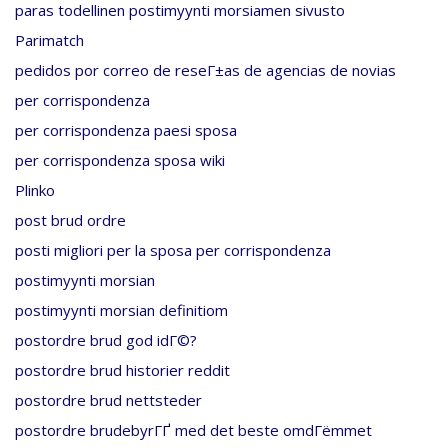
paras todellinen postimyynti morsiamen sivusto
Parimatch
pedidos por correo de reseГ±as de agencias de novias
per corrispondenza
per corrispondenza paesi sposa
per corrispondenza sposa wiki
Plinko
post brud ordre
posti migliori per la sposa per corrispondenza
postimyynti morsian
postimyynti morsian definitiom
postordre brud god idГ©?
postordre brud historier reddit
postordre brud nettsteder
postordre brudebyrГҐ med det beste omdГёmmet