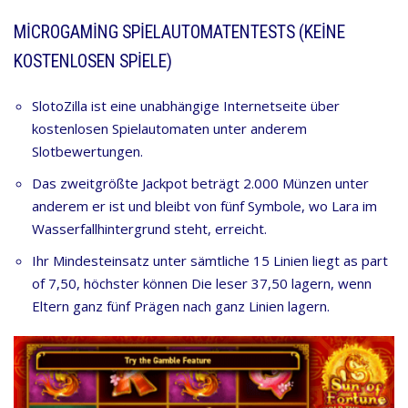
MICROGAMING SPIELAUTOMATENTESTS (KEINE
KOSTENLOSEN SPIELE)
SlotoZilla ist eine unabhängige Internetseite über
kostenlosen Spielautomaten unter anderem
Slotbewertungen.
Das zweitgrößte Jackpot beträgt 2.000 Münzen unter
anderem er ist und bleibt von fünf Symbole, wo Lara im
Wasserfallhintergrund steht, erreicht.
Ihr Mindesteinsatz unter sämtliche 15 Linien liegt as part
of 7,50, höchster können Die leser 37,50 lagern, wenn
Eltern ganz fünf Prägen nach ganz Linien lagern.