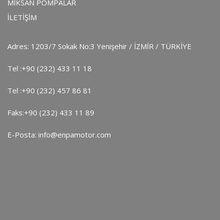
MİKSAN POMPALAR
İLETİŞİM
Adres: 1203/7 Sokak No:3 Yenişehir / İZMİR / TÜRKİYE
Tel :
+90 (232) 433 11 18
Tel :
+90 (232) 457 86 81
Faks:
+90 (232) 433 11 89
E-Posta:
info@enpamotor.com