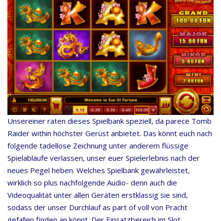
Unsereiner raten dieses Spielbank speziell, da parece Tomb
Raider within höchster Gerüst anbietet. Das könnt euch nach
folgende tadellose Zeichnung unter anderem flüssige
Spielabläufe verlassen, unser euer Spielerlebnis nach der
neues Pegel heben. Welches Spielbank gewährleistet,
wirklich so plus nachfolgende Audio- denn auch die
Videoqualität unter allen Geräten erstklassig sie sind,
sodass der unser Durchlauf as part of voll von Pracht
gefallen finden an könnt. Der Einsatzbereich im Slot