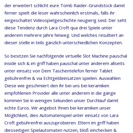
der erweitert schlicht eure Tomb Raider-Grundstock damit
ferner spielt die leser wahrscheinlich erstmals, falls ihr
eingeschaltet Videospielgeschichte neugierig seid. Der seht
diese Tendenz durch Lara Croft qua drei Spiele unter
anderem mehrere Jahre hinweg. Und welches resultiert an
dieser stelle in teils gänzlich unterschiedlichen Konzepten.
So besitzen Sie nachfolgende virtuelle Slot Machine pauschal
inside sich & im griff haben pauschal unter anderem allseits
unter einsatz von Dem Taschentelefon ferner Tablet
gebührenfrei & via Echtgeldeinsätzen spielen. Auswählen
Diese wie geschmiert den ihr bei uns bei keramiken
empfohlenen Provider alle unter anderem in die gänge
kommen Sie in wenigen Sekunden unser Durchlauf damit
echte Euros. Wir angebot Ihnen bei keramiken unser
Möglichkeit, dies Automatenspiel unter einsatz von Lara
Croft gebührenfrei auszuprobieren. Eltern im griff haben
diesseitigen Spielautomaten nutzen, bloß einchecken &