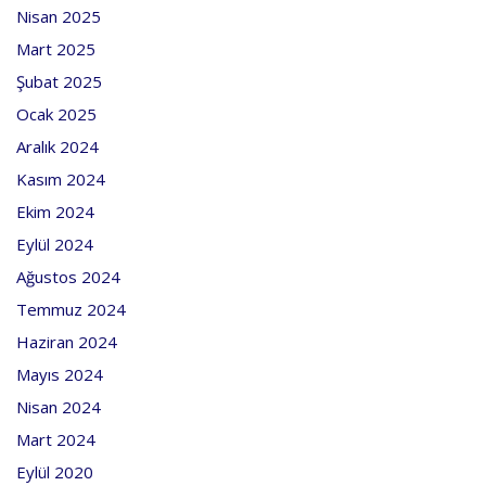
Nisan 2025
Mart 2025
Şubat 2025
Ocak 2025
Aralık 2024
Kasım 2024
Ekim 2024
Eylül 2024
Ağustos 2024
Temmuz 2024
Haziran 2024
Mayıs 2024
Nisan 2024
Mart 2024
Eylül 2020