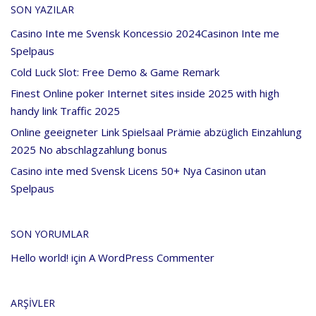
SON YAZILAR
Casino Inte me Svensk Koncessio 2024Casinon Inte me
Spelpaus
Cold Luck Slot: Free Demo & Game Remark
Finest Online poker Internet sites inside 2025 with high
handy link Traffic 2025
Online geeigneter Link Spielsaal Prämie abzüglich Einzahlung
2025 No abschlagzahlung bonus
Casino inte med Svensk Licens 50+ Nya Casinon utan
Spelpaus
SON YORUMLAR
Hello world!
için
A WordPress Commenter
ARŞIVLER