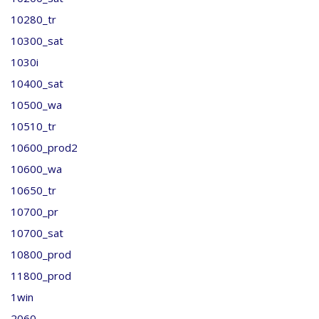
10280_tr
10300_sat
1030i
10400_sat
10500_wa
10510_tr
10600_prod2
10600_wa
10650_tr
10700_pr
10700_sat
10800_prod
11800_prod
1win
2060