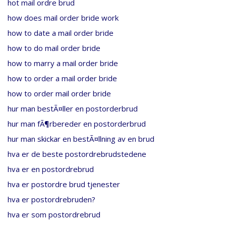
hot mail ordre brud
how does mail order bride work
how to date a mail order bride
how to do mail order bride
how to marry a mail order bride
how to order a mail order bride
how to order mail order bride
hur man bestÃ¤ller en postorderbrud
hur man fÃ¶rbereder en postorderbrud
hur man skickar en bestÃ¤llning av en brud
hva er de beste postordrebrudstedene
hva er en postordrebrud
hva er postordre brud tjenester
hva er postordrebruden?
hva er som postordrebrud