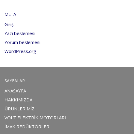
META
Giriş
Yazı beslemesi
Yorum beslemesi
WordPress.org
SAYFALAR
ANASAYFA
HAKKIMIZDA
ÜRÜNLERİMİZ
VOLT ELEKTRİK MOTORLARI
İMAK REDÜKTÖRLER