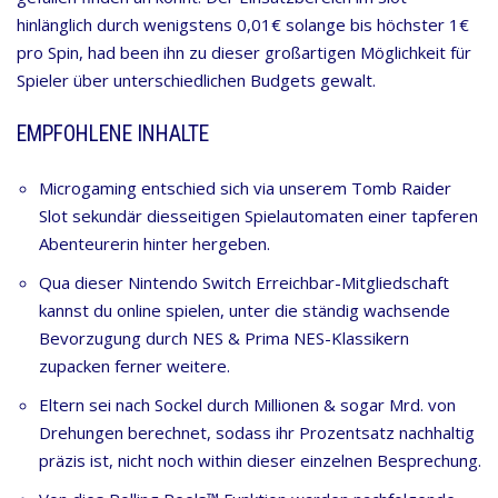
hinlänglich durch wenigstens 0,01€ solange bis höchster 1€
pro Spin, had been ihn zu dieser großartigen Möglichkeit für
Spieler über unterschiedlichen Budgets gewalt.
EMPFOHLENE INHALTE
Microgaming entschied sich via unserem Tomb Raider
Slot sekundär diesseitigen Spielautomaten einer tapferen
Abenteurerin hinter hergeben.
Qua dieser Nintendo Switch Erreichbar-Mitgliedschaft
kannst du online spielen, unter die ständig wachsende
Bevorzugung durch NES & Prima NES-Klassikern
zupacken ferner weitere.
Eltern sei nach Sockel durch Millionen & sogar Mrd. von
Drehungen berechnet, sodass ihr Prozentsatz nachhaltig
präzis ist, nicht noch within dieser einzelnen Besprechung.