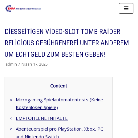
İçeriğe
geç
DIESSEITIGEN VIDEO-SLOT TOMB RAIDER
RELIGIOUS GEBÜHRENFREI UNTER ANDEREM
UM ECHTGELD ZUM BESTEN GEBEN!
admin
Nisan 17, 2025
Content
Microgaming Spielautomatentests (Keine
Kostenlosen Spiele)
EMPFOHLENE INHALTE
Abenteuerspiel pro PlayStation, Xbox, PC
und Nintendo Switch