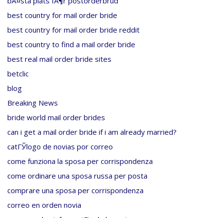
bÃ¤sta plats fÃ¶r postorderbrud
best country for mail order bride
best country for mail order bride reddit
best country to find a mail order bride
best real mail order bride sites
betclic
blog
Breaking News
bride world mail order brides
can i get a mail order bride if i am already married?
catГЎlogo de novias por correo
come funziona la sposa per corrispondenza
come ordinare una sposa russa per posta
comprare una sposa per corrispondenza
correo en orden novia