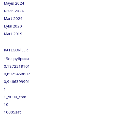
Mayıs 2024
Nisan 2024
Mart 2024
Eylül 2020
Mart 2019
KATEGORILER
! Без рубрики
0,1872219101
0,8921468807
0,9466399901
1
1_5000_com
10
10005sat