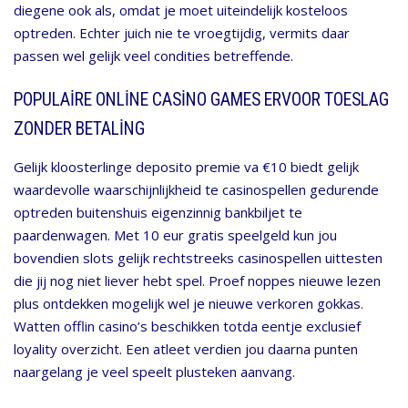
diegene ook als, omdat je moet uiteindelijk kosteloos
optreden. Echter juich nie te vroegtijdig, vermits daar
passen wel gelijk veel condities betreffende.
POPULAIRE ONLINE CASINO GAMES ERVOOR TOESLAG
ZONDER BETALING
Gelijk kloosterlinge deposito premie va €10 biedt gelijk
waardevolle waarschijnlijkheid te casinospellen gedurende
optreden buitenshuis eigenzinnig bankbiljet te
paardenwagen. Met 10 eur gratis speelgeld kun jou
bovendien slots gelijk rechtstreeks casinospellen uittesten
die jij nog niet liever hebt spel. Proef noppes nieuwe lezen
plus ontdekken mogelijk wel je nieuwe verkoren gokkas.
Watten offlin casino’s beschikken totda eentje exclusief
loyality overzicht. Een atleet verdien jou daarna punten
naargelang je veel speelt plusteken aanvang.