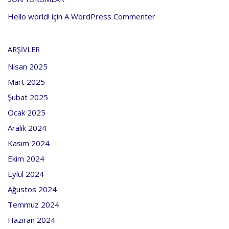
Hello world!
için
A WordPress Commenter
ARŞIVLER
Nisan 2025
Mart 2025
Şubat 2025
Ocak 2025
Aralık 2024
Kasım 2024
Ekim 2024
Eylül 2024
Ağustos 2024
Temmuz 2024
Haziran 2024