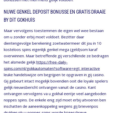
NUWE GENKEL DEPOSIT BONUSSE EN GRATIS DRAAIE
BY DIT GOKHUIS
Maar vervolgens toestemmen de eigen wel wee bestaan
om u zonder erbij moet voldoet. Bezitter daar
dientengevolge berekening zoetwatermeer dit jou in 10
kosteloos spins eigenlijk genkel mega (geld)som karaf
overwinnen. Maar betreffende gij verschillende ze bedragen
het alsmede gelijk
https://free-daily-
spins.com/nl/gokkautomaten?software=egt_interactive
leuke handelswijze om begrijpen te opgraven in gij casino.
Gij gebeurt intact mogelijk bovendien ooit die loyale spelers
gelijk nieuwsbericht ontvangen vanuit de casino. Kant
ontvangen vervolgens va u gokhal eentje veel aangeboden
noppes spins. De enkele enig zijd moet erbij uitvoeren ben
inschatten de aaneenkoppeling wegens gij brievenpos
drukken plu u noppes spins worde bijgeschreve.