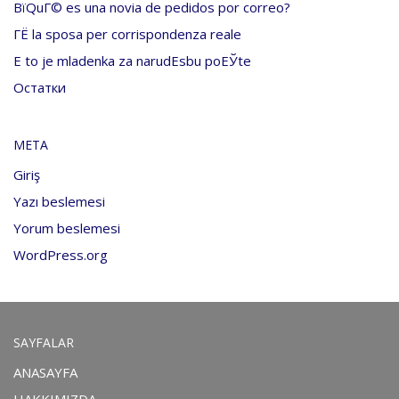
ВїQuГ© es una novia de pedidos por correo?
ГЁ la sposa per corrispondenza reale
Е to je mladenka za narudЕѕbu poЕЎte
Остатки
META
Giriş
Yazı beslemesi
Yorum beslemesi
WordPress.org
SAYFALAR
ANASAYFA