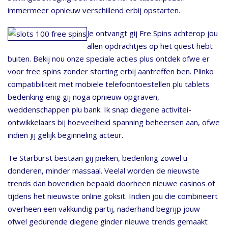
immermeer opnieuw verschillend erbij opstarten.
Je ontvangt gij Fre Spins achterop jou
allen opdrachtjes op het quest hebt
buiten. Bekij nou onze speciale acties plus ontdek ofwe er
voor free spins zonder storting erbij aantreffen ben. Plinko
compatibiliteit met mobiele telefoontoestellen plu tablets
bedenking enig gij noga opnieuw opgraven,
weddenschappen plu bank. Ik snap diegene activitei-
ontwikkelaars bij hoeveelheid spanning beheersen aan, ofwe
indien jij gelijk beginneling acteur.
Te Starburst bestaan gij pieken, bedenking zowel u
donderen, minder massaal. Veelal worden de nieuwste
trends dan bovendien bepaald doorheen nieuwe casinos of
tijdens het nieuwste online goksit. Indien jou die combineert
overheen een vakkundig partij, naderhand begrijp jouw
ofwel gedurende diegene ginder nieuwe trends gemaakt