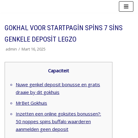
İçeriğe
geç
GOKHAL VOOR STARTPAGIN SPINS 7 SINS
GENKELE DEPOSIT LEGZO
admin
Mart 16, 2025
Capaciteit
Nuwe genkel deposit bonusse en gratis
draaie by dit gokhuis
MrBet Gokhuis
Inzetten een online goksites bonussen?:
50 noppes spins buffalo waarderen
aanmelden geen deposit