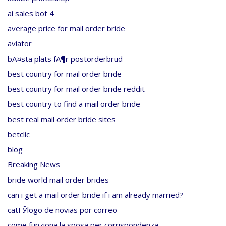
ai sales bot 4
average price for mail order bride
aviator
bÃ¤sta plats fÃ¶r postorderbrud
best country for mail order bride
best country for mail order bride reddit
best country to find a mail order bride
best real mail order bride sites
betclic
blog
Breaking News
bride world mail order brides
can i get a mail order bride if i am already married?
catГЎlogo de novias por correo
come funziona la sposa per corrispondenza