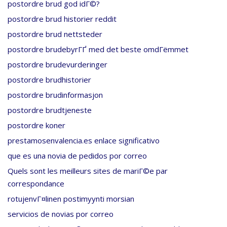
postordre brud god idГ©?
postordre brud historier reddit
postordre brud nettsteder
postordre brudebyrГҐ med det beste omdГёmmet
postordre brudevurderinger
postordre brudhistorier
postordre brudinformasjon
postordre brudtjeneste
postordre koner
prestamosenvalencia.es enlace significativo
que es una novia de pedidos por correo
Quels sont les meilleurs sites de mariГ©e par
correspondance
rotujenvГ¤linen postimyynti morsian
servicios de novias por correo