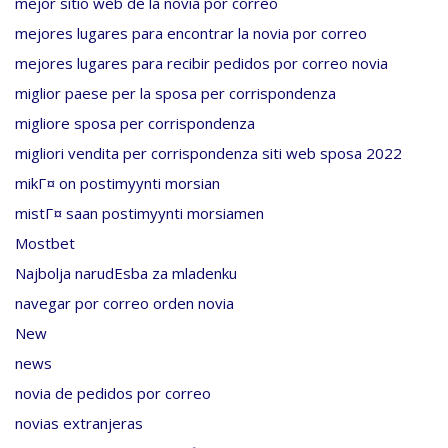
mejor sitio web de la novia por correo
mejores lugares para encontrar la novia por correo
mejores lugares para recibir pedidos por correo novia
miglior paese per la sposa per corrispondenza
migliore sposa per corrispondenza
migliori vendita per corrispondenza siti web sposa 2022
mikГ¤ on postimyynti morsian
mistГ¤ saan postimyynti morsiamen
Mostbet
Najbolja narudЕѕba za mladenku
navegar por correo orden novia
New
news
novia de pedidos por correo
novias extranjeras