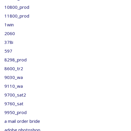
10800_prod
11800_prod
1win
2060
378i
597
8298_prod
8600_tr2
9030_wa
9110_wa
9700_sat2
9760_sat
9950_prod
a mail order bride
adobe photoshop