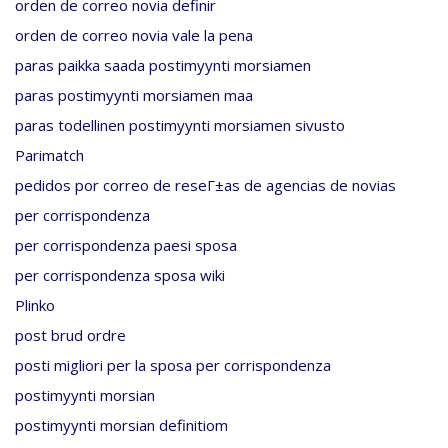
orden de correo novia definir
orden de correo novia vale la pena
paras paikka saada postimyynti morsiamen
paras postimyynti morsiamen maa
paras todellinen postimyynti morsiamen sivusto
Parimatch
pedidos por correo de reseГ±as de agencias de novias
per corrispondenza
per corrispondenza paesi sposa
per corrispondenza sposa wiki
Plinko
post brud ordre
posti migliori per la sposa per corrispondenza
postimyynti morsian
postimyynti morsian definitiom