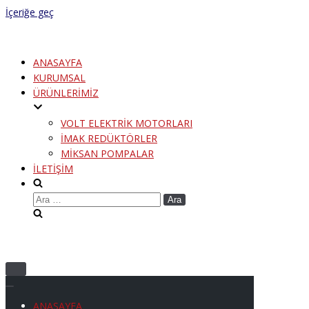
İçeriğe geç
ANASAYFA
KURUMSAL
ÜRÜNLERİMİZ
VOLT ELEKTRİK MOTORLARI
İMAK REDÜKTÖRLER
MİKSAN POMPALAR
İLETİŞİM
Arama:
Menüyü
aç/kapa
Menüyü
aç/kapa
ANASAYFA