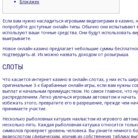
Блэкджек
Если вам нужно насладиться игровыми видеоиграми в казино, н
попробуйте доступные онлайн-типы. Обычно они испытывают м
используют ваши точные средства. Они будут использовать ви
выигрываете.
Новое онлайн-казино предлагает небольшие суммы бесплатног
подтвердить-at.
Их можно назвать доходом от розыгрыша.
СЛОТЫ
Что касается интернет-казино в онлайн-слотах, у них есть ши
оригинальные 3-х барабанные онлайн-игры, если вам нужны с
выплат и начальным преимуществом. Но самое главное, что н
распределением. Легко увлечься игровым автоматом и начать 
избежать этого, превратите его в разрешение, прежде чем нача
принимаете участие.
Несколько рыболовных катушек нахлыстом из игрового автома
несколько-пять. Каждая рыболовная катушка относится только
символов проверяет уровень человека. Вы узнаете немного б
видеослотом сферическим, изучив их собственную таблицу вы