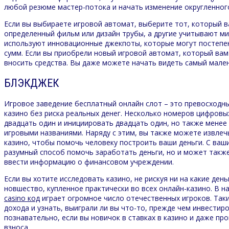
любой резюме мастер-потока и начать изменение округленног
Если вы выбираете игровой автомат, выберите тот, который 
определенный фильм или дизайн трубы, а другие учитывают м
используют инновационные джекпоты, которые могут постепен
сумм. Если вы приобрели новый игровой автомат, который вам
вносить средства. Вы даже можете начать видеть самый мале
БЛЭКДЖЕК
Игровое заведение бесплатный онлайн слот – это превосходны
казино без риска реальных денег. Несколько номеров цифровых
двадцать один и инициировать двадцать один, но также менее 
игровыми названиями. Наряду с этим, вы также можете извлеч
казино, чтобы помочь человеку построить ваши деньги. С ва
разумный способ помочь заработать деньги, но и может также
ввести информацию о финансовом учреждении.
Если вы хотите исследовать казино, не рискуя ни на какие де
новшество, купленное практически во всех онлайн-казино. В
casino код
играет огромное число отечественных игроков. Так
дохода и узнать, выиграли ли вы что-то, прежде чем инвестир
познавательно, если вы новичок в ставках в казино и даже п
взноса.