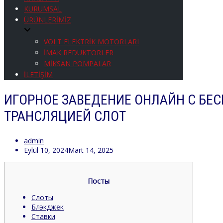
KURUMSAL
ÜRÜNLERİMİZ
VOLT ELEKTRİK MOTORLARI
İMAK REDÜKTÖRLER
MİKSAN POMPALAR
İLETİŞİM
ИГОРНОЕ ЗАВЕДЕНИЕ ОНЛАЙН С БЕС
ТРАНСЛЯЦИЕЙ СЛОТ
admin
Eylül 10, 2024
Mart 14, 2025
Посты
Слоты
Блэкджек
Ставки