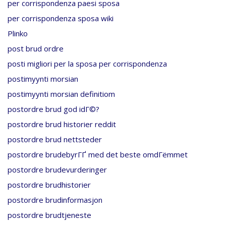
per corrispondenza paesi sposa
per corrispondenza sposa wiki
Plinko
post brud ordre
posti migliori per la sposa per corrispondenza
postimyynti morsian
postimyynti morsian definitiom
postordre brud god idГ©?
postordre brud historier reddit
postordre brud nettsteder
postordre brudebyrГҐ med det beste omdГёmmet
postordre brudevurderinger
postordre brudhistorier
postordre brudinformasjon
postordre brudtjeneste