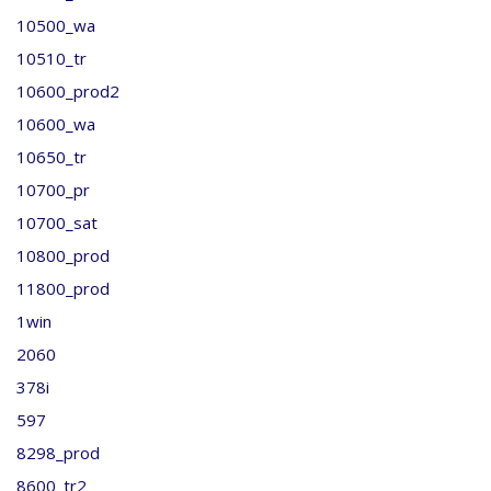
10500_wa
10510_tr
10600_prod2
10600_wa
10650_tr
10700_pr
10700_sat
10800_prod
11800_prod
1win
2060
378i
597
8298_prod
8600_tr2