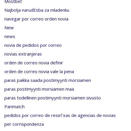
Mostbet
Najbolja narudЕѕba za mladenku
navegar por correo orden novia
New
news
novia de pedidos por correo
novias extranjeras
orden de correo novia definir
orden de correo novia vale la pena
paras paikka saada postimyynti morsiamen
paras postimyynti morsiamen maa
paras todellinen postimyynti morsiamen sivusto
Parimatch
pedidos por correo de reseГ±as de agencias de novias
per corrispondenza