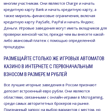
многим участникам. Они являются Charge и начать
кредитную карту Bank и начать кредитную карту, а
также мириэль-финансовые ограничения, включая
кредитную карту PaySafe, PayPal и начать Яндекс.
Деньги. Игровые заведения могут иметь вкладчиков для
проверки женской части, прежде чем вы внесете какой-
либо авансовый платеж с помощью определенной
процедуры.
РАЗМЕЩАЙТЕ СТОЛЬКО ЖЕ ИГРОВЫХ АВТОМАТОВ
КАЗИНО В ИНТЕРНЕТЕ С ПЕРВОНАЧАЛЬНЫМ
ВЗНОСОМ В РАЗМЕРЕ М РУБЛЕЙ
Все лучшие игорные заведения в России признают
депозит встроенный евро рубли. Они являются
областями, связанными с онлайн-играми в Microgaming,
среди самых авторитетных брокеров на рынке.
Признанный запрос на выбор вариантов с местом, но