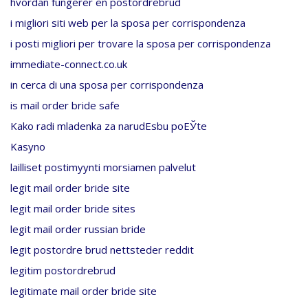
hvordan fungerer en postordrebrud
i migliori siti web per la sposa per corrispondenza
i posti migliori per trovare la sposa per corrispondenza
immediate-connect.co.uk
in cerca di una sposa per corrispondenza
is mail order bride safe
Kako radi mladenka za narudЕѕbu poЕЎte
Kasyno
lailliset postimyynti morsiamen palvelut
legit mail order bride site
legit mail order bride sites
legit mail order russian bride
legit postordre brud nettsteder reddit
legitim postordrebrud
legitimate mail order bride site