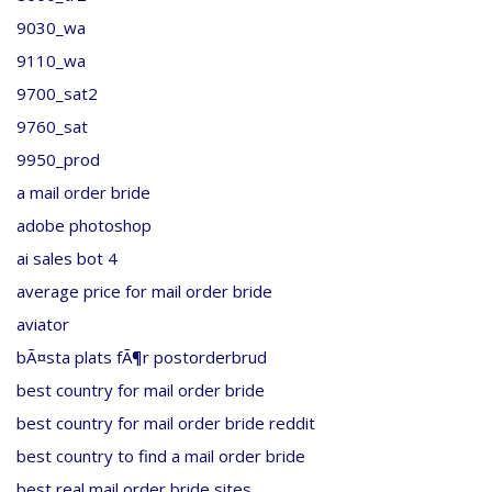
9030_wa
9110_wa
9700_sat2
9760_sat
9950_prod
a mail order bride
adobe photoshop
ai sales bot 4
average price for mail order bride
aviator
bÃ¤sta plats fÃ¶r postorderbrud
best country for mail order bride
best country for mail order bride reddit
best country to find a mail order bride
best real mail order bride sites