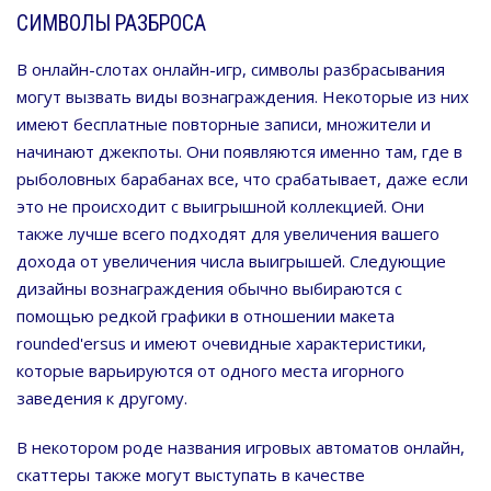
СИМВОЛЫ РАЗБРОСА
В онлайн-слотах онлайн-игр, символы разбрасывания
могут вызвать виды вознаграждения. Некоторые из них
имеют бесплатные повторные записи, множители и
начинают джекпоты. Они появляются именно там, где в
рыболовных барабанах все, что срабатывает, даже если
это не происходит с выигрышной коллекцией. Они
также лучше всего подходят для увеличения вашего
дохода от увеличения числа выигрышей. Следующие
дизайны вознаграждения обычно выбираются с
помощью редкой графики в отношении макета
rounded'ersus и имеют очевидные характеристики,
которые варьируются от одного места игорного
заведения к другому.
В некотором роде названия игровых автоматов онлайн,
скаттеры также могут выступать в качестве