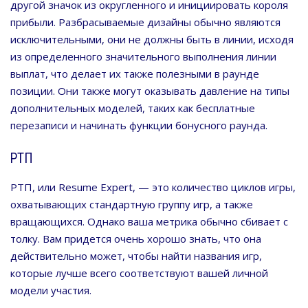
другой значок из округленного и инициировать короля
прибыли. Разбрасываемые дизайны обычно являются
исключительными, они не должны быть в линии, исходя
из определенного значительного выполнения линии
выплат, что делает их также полезными в раунде
позиции. Они также могут оказывать давление на типы
дополнительных моделей, таких как бесплатные
перезаписи и начинать функции бонусного раунда.
РТП
РТП, или Resume Expert, — это количество циклов игры,
охватывающих стандартную группу игр, а также
вращающихся. Однако ваша метрика обычно сбивает с
толку. Вам придется очень хорошо знать, что она
действительно может, чтобы найти названия игр,
которые лучше всего соответствуют вашей личной
модели участия.