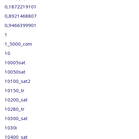
0,1872219101
0,8921468807
0,9466399901
1
1_5000_com
10
10005sat
10050sat
10100_sat2
10150_tr
10200_sat
10280_tr
10300_sat
1030i
10400_sat