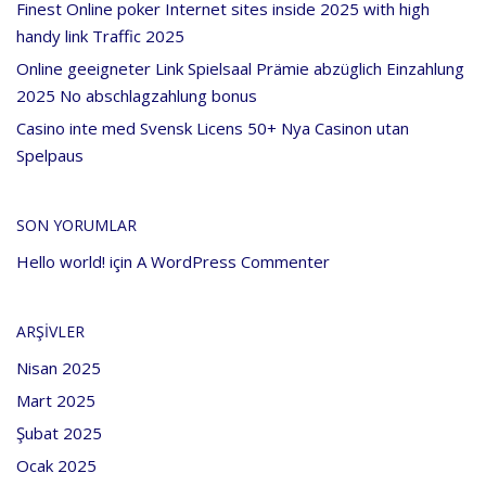
Finest Online poker Internet sites inside 2025 with high
handy link Traffic 2025
Online geeigneter Link Spielsaal Prämie abzüglich Einzahlung
2025 No abschlagzahlung bonus
Casino inte med Svensk Licens 50+ Nya Casinon utan
Spelpaus
SON YORUMLAR
Hello world!
için
A WordPress Commenter
ARŞIVLER
Nisan 2025
Mart 2025
Şubat 2025
Ocak 2025