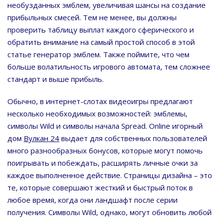
необузданных эмблем, увеличивая шансы на создание
прибыльных смесей. Тем не менее, вы должны
проверить таблицу выплат каждого сферического и
обратить внимание на самый простой способ в этой
статье генератор эмблем. Также поймите, что чем
больше волатильность игрового автомата, тем сложнее
стандарт и выше прибыль.
Обычно, в интернет-слотах видеоигры предлагают
несколько необходимых возможностей: эмблемы,
символы Wild и символы начала Spread. Online игорный
дом
Вулкан 24
выдает для собственных пользователей
много разнообразных бонусов, которые могут помочь
поигрывать и побеждать, расширять личные очки за
каждое выполненное действие. Страницы дизайна – это
те, которые совершают жесткий и быстрый поток в
любое время, когда они ландшафт после серии
получения. Символы Wild, однако, могут обновить любой