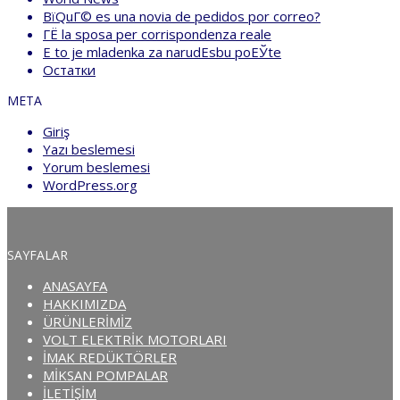
ВїQuГ© es una novia de pedidos por correo?
ГЁ la sposa per corrispondenza reale
Е to je mladenka za narudЕѕbu poЕЎte
Остатки
META
Giriş
Yazı beslemesi
Yorum beslemesi
WordPress.org
SAYFALAR
ANASAYFA
HAKKIMIZDA
ÜRÜNLERİMİZ
VOLT ELEKTRİK MOTORLARI
İMAK REDÜKTÖRLER
MİKSAN POMPALAR
İLETİŞİM