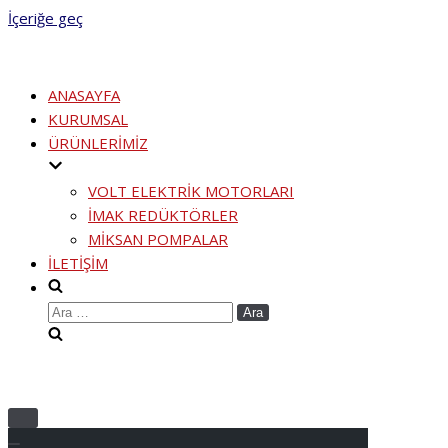
İçeriğe geç
ANASAYFA
KURUMSAL
ÜRÜNLERİMİZ
VOLT ELEKTRİK MOTORLARI
İMAK REDÜKTÖRLER
MİKSAN POMPALAR
İLETİŞİM