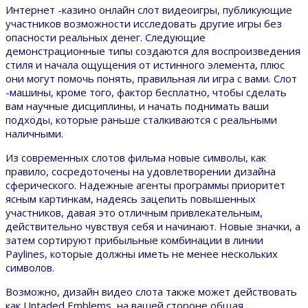
Интернет -казино онлайн слот видеоигры, публикующие
участников возможности исследовать другие игры без
опасности реальных денег. Следующие
демонстрационные типы создаются для воспроизведения
стиля и начала ощущения от истинного элемента, плюс
они могут помочь понять, правильная ли игра с вами. Слот
-машины, кроме того, фактор бесплатно, чтобы сделать
вам научные дисциплины, и начать поднимать ваши
подходы, которые раньше сталкиваются с реальными
наличными.
Из современных слотов фильма новые символы, как
правило, сосредоточены на удовлетворении дизайна
сферического. Надежные агенты программы приоритет
ясным картинкам, надеясь зацепить повышенных
участников, давая это отличным привлекательным,
действительно чувствуя себя и начинают. Новые значки, а
затем сортируют прибыльные комбинации в линии
Paylines, которые должны иметь не менее нескольких
символов.
Возможно, дизайн видео слота также может действовать
как Untaded Emblems, на вашей стороне общая