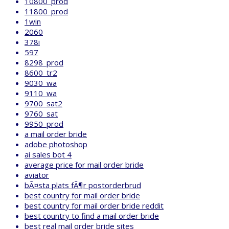
10800_prod
11800_prod
1win
2060
378i
597
8298_prod
8600_tr2
9030_wa
9110_wa
9700_sat2
9760_sat
9950_prod
a mail order bride
adobe photoshop
ai sales bot 4
average price for mail order bride
aviator
bÃ¤sta plats fÃ¶r postorderbrud
best country for mail order bride
best country for mail order bride reddit
best country to find a mail order bride
best real mail order bride sites