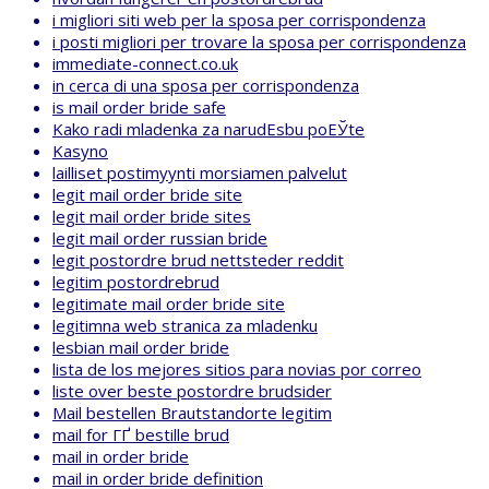
i migliori siti web per la sposa per corrispondenza
i posti migliori per trovare la sposa per corrispondenza
immediate-connect.co.uk
in cerca di una sposa per corrispondenza
is mail order bride safe
Kako radi mladenka za narudЕѕbu poЕЎte
Kasyno
lailliset postimyynti morsiamen palvelut
legit mail order bride site
legit mail order bride sites
legit mail order russian bride
legit postordre brud nettsteder reddit
legitim postordrebrud
legitimate mail order bride site
legitimna web stranica za mladenku
lesbian mail order bride
lista de los mejores sitios para novias por correo
liste over beste postordre brudsider
Mail bestellen Brautstandorte legitim
mail for ГҐ bestille brud
mail in order bride
mail in order bride definition