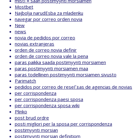
mistГ¤ saan postimyynti morsiamen
Mostbet
Najbolja narudЕѕba za mladenku
navegar por correo orden novia
New
news
novia de pedidos por correo
novias extranjeras
orden de correo novia definir
orden de correo novia vale la pena
paras paikka saada postimyynti morsiamen
paras postimyynti morsiamen maa
paras todellinen postimyynti morsiamen sivusto
Parimatch
pedidos por correo de reseГ±as de agencias de novias
per corrispondenza
per corrispondenza paesi sposa
per corrispondenza sposa wiki
Plinko
post brud ordre
posti migliori per la sposa per corrispondenza
postimyynti morsian
postimyynti morsian definitiom