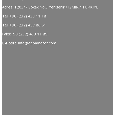
Adres: 1203/7 Sokak No:3 Yenişehir / İZMİR / TÜRKİYE
Tel :
+90 (232) 433 11 18
Tel :
+90 (232) 457 86 81
Faks:
+90 (232) 433 11 89
E-Posta:
info@enpamotor.com