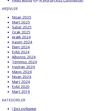
Hello world!
için
A WordPress Commenter
ARŞIVLER
Nisan 2025
Mart 2025
Şubat 2025
Ocak 2025
Aralık 2024
Kasım 2024
Ekim 2024
Eylül 2024
Ağustos 2024
Temmuz 2024
Haziran 2024
Mayıs 2024
Nisan 2024
Mart 2024
Eylül 2020
Mart 2019
KATEGORILER
! Без рубрики