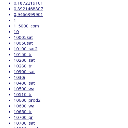
0,1872219101
0,8921468807
0,9466399901
1
1_5000_com
10
10005sat
10050sat
10100_sat2
10150_tr
10200_sat
10280_tr
10300_sat
1030i
10400_sat
10500_wa
10510_tr
10600_prod2
10600_wa
10650_tr
10700_pr
10700_sat