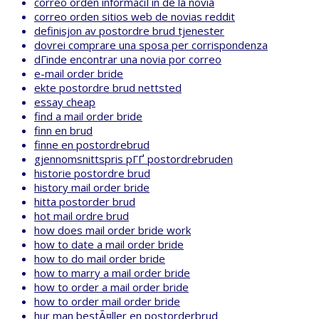
correo orden informaciГіn de la novia
correo orden sitios web de novias reddit
definisjon av postordre brud tjenester
dovrei comprare una sposa per corrispondenza
dГіnde encontrar una novia por correo
e-mail order bride
ekte postordre brud nettsted
essay cheap
find a mail order bride
finn en brud
finne en postordrebrud
gjennomsnittspris pГҐ postordrebruden
historie postordre brud
history mail order bride
hitta postorder brud
hot mail ordre brud
how does mail order bride work
how to date a mail order bride
how to do mail order bride
how to marry a mail order bride
how to order a mail order bride
how to order mail order bride
hur man bestÃ¤ller en postorderbrud