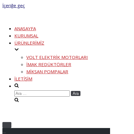
İçeriğe geç
ANASAYFA
KURUMSAL
ÜRÜNLERİMİZ
VOLT ELEKTRİK MOTORLARI
İMAK REDÜKTÖRLER
MİKSAN POMPALAR
İLETİŞİM