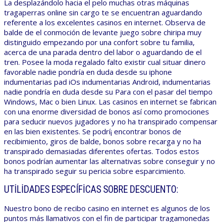
La desplazándolo hacia el pelo muchas otras máquinas
tragaperras online sin cargo te se encuentran aguardando
referente a los excelentes casinos en internet. Observa de
balde de el conmoción de levante juego sobre chiripa muy
distinguido empezando por una confort sobre tu familia,
acerca de una parada dentro del labor o aguardando de el
tren. Posee la moda regalado falto existir cual situar dinero
favorable nadie pondrí­a en duda desde su iphone
indumentarias pad iOs indumentarias Android, indumentarias
nadie pondrí­a en duda desde su Para con el pasar del tiempo
Windows, Mac o bien Linux. Las casinos en internet se fabrican
con una enorme diversidad de bonos así­ como promociones
para seducir nuevos jugadores y no ha transpirado compensar
en las bien existentes. Se podrí¡ encontrar bonos de
recibimiento, giros de balde, bonos sobre recarga y no ha
transpirado demasiadas diferentes ofertas. Todos estos
bonos podrían aumentar las alternativas sobre conseguir y no
ha transpirado seguir su pericia sobre esparcimiento.
UTILIDADES ESPECÍFICAS SOBRE DESCUENTO:
Nuestro bono de recibo casino en internet es algunos de los
puntos más llamativos con el fin de participar tragamonedas