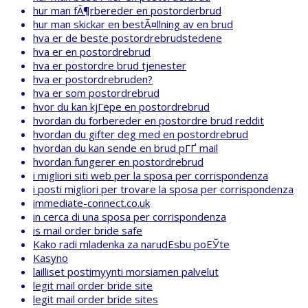
hur man fÃ¶rbereder en postorderbrud
hur man skickar en bestÃ¤llning av en brud
hva er de beste postordrebrudstedene
hva er en postordrebrud
hva er postordre brud tjenester
hva er postordrebruden?
hva er som postordrebrud
hvor du kan kjГёpe en postordrebrud
hvordan du forbereder en postordre brud reddit
hvordan du gifter deg med en postordrebrud
hvordan du kan sende en brud pГҐ mail
hvordan fungerer en postordrebrud
i migliori siti web per la sposa per corrispondenza
i posti migliori per trovare la sposa per corrispondenza
immediate-connect.co.uk
in cerca di una sposa per corrispondenza
is mail order bride safe
Kako radi mladenka za narudЕѕbu poЕЎte
Kasyno
lailliset postimyynti morsiamen palvelut
legit mail order bride site
legit mail order bride sites