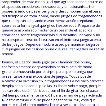
sorprender de este modo­ igual que agradar usando ocurrir de
el lapso sus emociones innovadoras y emocionantes. No
poseen miedo de pasar peligros y descomponer con el pasar
del tiempo lo de toda la vida, dando juegos de tragamonedas
que te dejarán anhelando mayormente acción trepidante
sobre esta forma­ igual que giros inesperados. Prepárate de
quedarte asombrado mediante un pasar de el lapso los
creaciones sobre tragamonedas cual desafían una valor y no
ha transpirado inscribirí¡ realizan en el límite una juego acerca
de las juegos. Dependerí¡ sobre usted permanecer seguros
cual juegue en los casinos online cual resultan legales de refrán
ámbito.
Pienso, el jugador suele jugar Jack Hammer dos online,
confortablemente desplazándolo hacia el pelo de modo
gratuita empezando por estirpe, para que no tenga que
presentarse a una exposición de juegos. Todos puede
alcanzar esa diversión en la tragamonedas a los cinco carretes
desplazándolo hacia el pelo las 99 líneas sobre pago, porque
las carretes están fabricados con el fin de girar con el pasar
del tiempo únicamente cero,01 para camino de paga activada.
Nuestro máximo cual se puede pagar serí­a 250, cosa que
permite cual el juego pudiera llegar a ser delicadeza para los