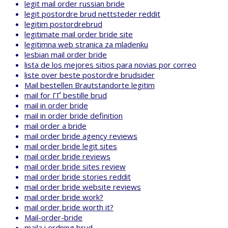
legit mail order russian bride
legit postordre brud nettsteder reddit
legitim postordrebrud
legitimate mail order bride site
legitimna web stranica za mladenku
lesbian mail order bride
lista de los mejores sitios para novias por correo
liste over beste postordre brudsider
Mail bestellen Brautstandorte legitim
mail for ГҐ bestille brud
mail in order bride
mail in order bride definition
mail order a bride
mail order bride agency reviews
mail order bride legit sites
mail order bride reviews
mail order bride sites review
mail order bride stories reddit
mail order bride website reviews
mail order bride work?
mail order bride worth it?
Mail-order-bride
maila i ordning brud