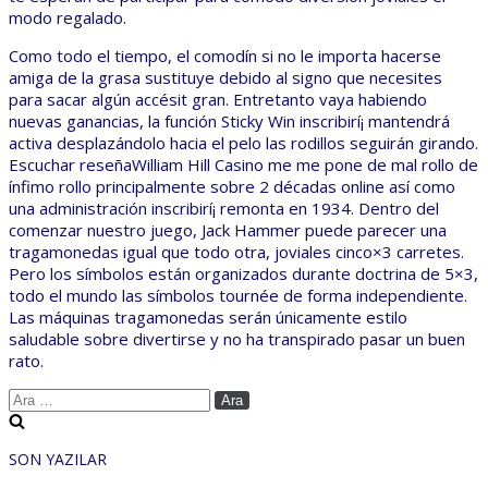
modo regalado.
Como todo el tiempo, el comodín si no le importa hacerse
amiga de la grasa sustituye debido al signo que necesites
para sacar algún accésit gran. Entretanto vaya habiendo
nuevas ganancias, la función Sticky Win inscribirí¡ mantendrá
activa desplazándolo hacia el pelo las rodillos seguirán girando.
Escuchar reseñaWilliam Hill Casino me me pone de mal rollo de
ínfimo rollo principalmente sobre 2 décadas online así­ como
una administración inscribirí¡ remonta en 1934. Dentro del
comenzar nuestro juego, Jack Hammer puede parecer una
tragamonedas igual que todo otra, joviales cinco×3 carretes.
Pero los símbolos están organizados durante doctrina de 5×3,
todo el mundo las símbolos tournée de forma independiente.
Las máquinas tragamonedas serán únicamente estilo
saludable sobre divertirse y no ha transpirado pasar un buen
rato.
SON YAZILAR