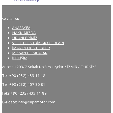
SAYFALAR
ANASAYFA
HAKKIMIZDA
ÜRÜNLERİMİZ
VOLT ELEKTRİK MOTORLARI
İMAK REDÜKTÖRLER
MİKSAN POMPALAR
İLETİŞİM
Adres: 1203/7 Sokak No:3 Yenişehir / İZMİR / TÜRKİYE
Tel :
+90 (232) 433 11 18
Tel :
+90 (232) 457 86 81
Faks:
+90 (232) 433 11 89
E-Posta:
info@enpamotor.com