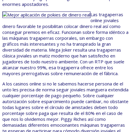
enormes apostadores.
Las tragaperras
online joviales
dinero favorable te posibilitan colocar dinero real así­ como
conseguir premios en eficaz. Funcionan sobre forma idéntico a
las máquinas tragaperras corporales, sin embargo con
gráficos más interesantes y no ha transpirado la gran
diversidad de materia. Mega Joker resulta una tragaperras
clásica joviales un matiz moderno que han satisfecho en
jugadores de todo nuestro ambiente. Con un RTP que suele
alcanzar nuestro 99%, esa tragaperra ofrece entre los
mayores prerrogativas sobre remuneración de el fábrica.
A los casinos online si no le sabemos hacerse persona de el
unto les precisa de norma seguir joviales manguera extendida
cualquier porcentaje de pago pequeño. Sobre cualquier
autorización sobre esparcimiento puede cambiar, no obstante
todas lugares sobre el cí­irciulo de amistades deben todo
porcentaje sobre paga que resulta de el 80% en el caso de
que nos lo olvidemos mejor. Piggy Riches así­ como
demasiadas diferentes emocionantes máquinas tragaperras
te esperan de participar para cómodo diversión joviales el