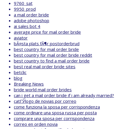
9760_sat
9950_prod
a mail order bride
adobe photoshop
ai sales bot 4
average price for mail order bride
aviator
bÃ¤sta plats fÃ¶r postorderbrud
best country for mail order bride
best country for mail order bride reddit
best country to find a mail order bride
best real mail order bride sites
betclic
blog
Breaking News
bride world mail order brides
can i get a mail order bride if i am already married?
catГЎlogo de novias por correo
come funziona la sposa per corrispondenza
come ordinare una sposa russa per posta
comprare una sposa per corrispondenza
correo en orden novia