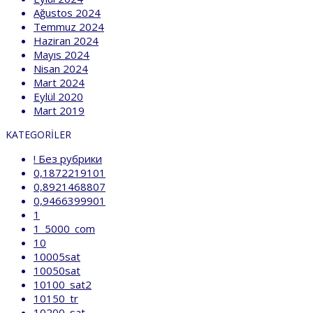
Ağustos 2024
Temmuz 2024
Haziran 2024
Mayıs 2024
Nisan 2024
Mart 2024
Eylül 2020
Mart 2019
KATEGORILER
! Без рубрики
0,1872219101
0,8921468807
0,9466399901
1
1_5000_com
10
10005sat
10050sat
10100_sat2
10150_tr
10200_sat