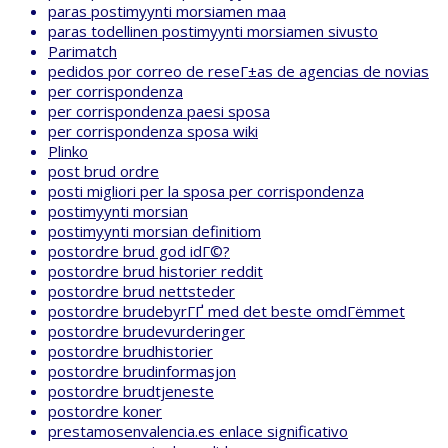
paras postimyynti morsiamen maa
paras todellinen postimyynti morsiamen sivusto
Parimatch
pedidos por correo de reseГ±as de agencias de novias
per corrispondenza
per corrispondenza paesi sposa
per corrispondenza sposa wiki
Plinko
post brud ordre
posti migliori per la sposa per corrispondenza
postimyynti morsian
postimyynti morsian definitiom
postordre brud god idГ©?
postordre brud historier reddit
postordre brud nettsteder
postordre brudebyrГҐ med det beste omdГёmmet
postordre brudevurderinger
postordre brudhistorier
postordre brudinformasjon
postordre brudtjeneste
postordre koner
prestamosenvalencia.es enlace significativo