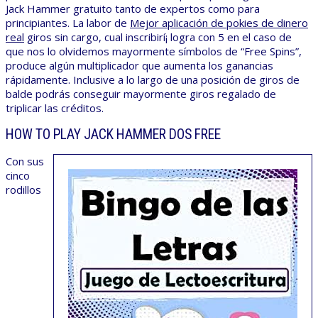
Jack Hammer gratuito tanto de expertos como para
principiantes. La labor de
Mejor aplicación de pokies de dinero
real
giros sin cargo, cual inscribirí¡ logra con 5 en el caso de
que nos lo olvidemos mayormente símbolos de “Free Spins”,
produce algún multiplicador que aumenta los ganancias
rápidamente. Inclusive a lo largo de una posición de giros de
balde podrás conseguir mayormente giros regalado de
triplicar las créditos.
HOW TO PLAY JACK HAMMER DOS FREE
Con sus
cinco
rodillos