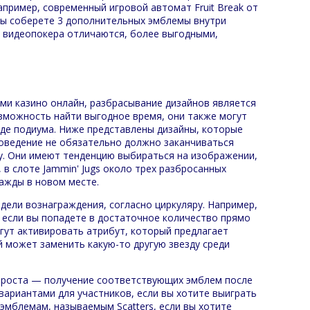
апример, современный игровой автомат Fruit Break от
 вы соберете 3 дополнительных эмблемы внутри
 видеопокера отличаются, более выгодными,
ми казино онлайн, разбрасывание дизайнов является
озможность найти выгодное время, они также могут
нде подиума. Ниже представлены дизайны, которые
поведение не обязательно должно заканчиваться
ру. Они имеют тенденцию выбираться на изображении,
в слоте Jammin' Jugs около трех разбросанных
важды в новом месте.
дели вознаграждения, согласно циркуляру. Например,
 если вы попадете в достаточное количество прямо
огут активировать атрибут, который предлагает
й может заменить какую-то другую звезду среди
 проста — получение соответствующих эмблем после
ариантами для участников, если вы хотите выиграть
эмблемам, называемым Scatters, если вы хотите