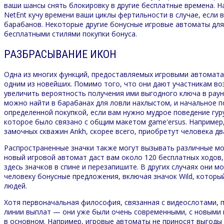
ваши шансы снять блокировку в другие бесплатные времена. Н
NetEnt кучу времени ваши циклы фертильности в случае, если
барабанов. Некоторые другие бонусные игровые автоматы для
бесплатными стилями покупки бонуса.
РАЗБРАСЫВАНИЕ ИКОН
Одна из многих функций, предоставляемых игровыми автомата
одним из новейших. Помимо того, что они дают участникам в
увеличить вероятность получения ими выгодного ключа в рау
можно найти в барабанах для ловли нахлыстом, и начальное 
определенной покупкой, если вам нужно мудрое поведение гу
которое было связано с общим макетом game'ersus. Например, 
замочных скважин Ankh, скорее всего, приобретут человека д
Распространенные значки также могут вызывать различные мо
новый игровой автомат даст вам около 120 бесплатных ходов,
здесь значков в спине и перезапишите. В других случаях они м
человеку бонусные предложения, включая значок Wild, которы
людей.
Хотя первоначальная философия, связанная с видеослотами,
линии выплат — они уже были очень современными, с новыми в
в основном. Например, игровые автоматы не приносят выгоды 