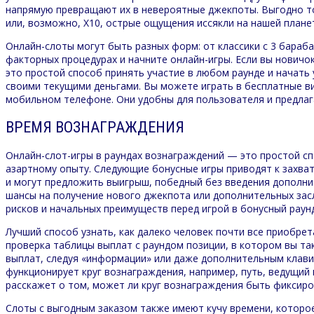
напрямую превращают их в невероятные джекпоты. Выгодно то,
или, возможно, X10, острые ощущения иссякли на нашей плане
Онлайн-слоты могут быть разных форм: от классики с 3 бараба
факторных процедурах и начните онлайн-игры. Если вы новичо
это простой способ принять участие в любом раунде и начать 
своими текущими деньгами. Вы можете играть в бесплатные в
мобильном телефоне. Они удобны для пользователя и предла
ВРЕМЯ ВОЗНАГРАЖДЕНИЯ
Онлайн-слот-игры в раундах вознаграждений — это простой с
азартному опыту. Следующие бонусные игры приводят к захват
и могут предложить выигрыш, победный без введения дополни
шансы на получение нового джекпота или дополнительных засл
рисков и начальных преимуществ перед игрой в бонусный раунд
Лучший способ узнать, как далеко человек почти все приобрет
проверка таблицы выплат с раундом позиции, в котором вы та
выплат, следуя «информации» или даже дополнительным клави
функционирует круг вознаграждения, например, путь, ведущий 
расскажет о том, может ли круг вознаграждения быть фиксир
Слоты с выгодным заказом также имеют кучу времени, которо