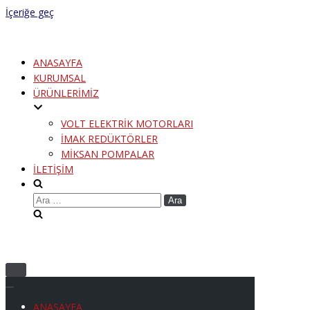
İçeriğe geç
ANASAYFA
KURUMSAL
ÜRÜNLERİMİZ
VOLT ELEKTRİK MOTORLARI
İMAK REDÜKTÖRLER
MİKSAN POMPALAR
İLETİŞİM
Arama:
Menüyü
aç/kapa
Menüyü
aç/kapa
ANASAYFA