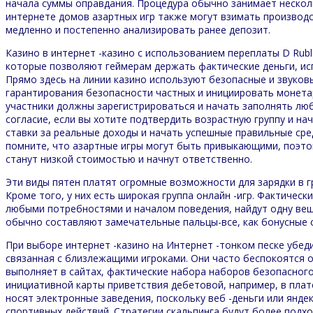
начала суммы оправдания. Процедура обычно занимает нескол
интернете домов азартных игр также могут взимать производс
медленно и постепенно анализировать ранее депозит.
Казино в интернет -казино с использованием переплаты D Rub
которые позволяют геймерам держать фактические деньги, испо
Прямо здесь на линии казино используют безопасные и звуко
гарантирования безопасности частных и инициировать монета
участники должны зарегистрироваться и начать заполнять лю
согласие, если вы хотите подтвердить возрастную группу и на
ставки за реальные доходы и начать успешные правильные сре
помните, что азартные игры могут быть привыкающими, поэто
станут низкой стоимостью и начнут ответственно.
Эти виды пятен платят огромные возможности для зарядки в гр
Кроме того, у них есть широкая группа онлайн -игр. Фактическ
любыми потребностями и началом поведения, найдут одну вещь
обычно составляют замечательные пальцы-все, как бонусные 
При выборе интернет -казино на Интернет -тонком песке убеди
связанная с близлежащими игроками. Они часто беспокоятся о
выполняет в сайтах, фактические набора наборов безопасного
инициативной карты приветствия дебетовой, например, в плат
носят электронные заведения, поскольку веб -деньги или янде
спортивных действий. Стратегии скальпинга будут более подх