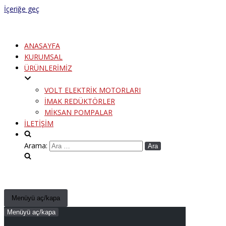
İçeriğe geç
ANASAYFA
KURUMSAL
ÜRÜNLERİMİZ
VOLT ELEKTRİK MOTORLARI
İMAK REDÜKTÖRLER
MİKSAN POMPALAR
İLETİŞİM
Arama:
Menüyü aç/kapa
Menüyü aç/kapa