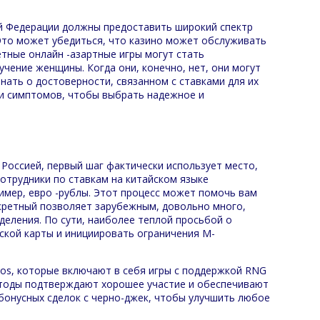
ой Федерации должны предоставить широкий спектр
 Это может убедиться, что казино может обслуживать
етные онлайн -азартные игры могут стать
чение женщины. Когда они, конечно, нет, они могут
нать о достоверности, связанном с ставками для их
 и симптомов, чтобы выбрать надежное и
 Россией, первый шаг фактически использует место,
сотрудники по ставкам на китайском языке
имер, евро -рублы. Этот процесс может помочь вам
нкретный позволяет зарубежным, довольно много,
еления. По сути, наиболее теплой просьбой о
ской карты и инициировать ограничения M-
inos, которые включают в себя игры с поддержкой RNG
етоды подтверждают хорошее участие и обеспечивают
бонусных сделок с черно-джек, чтобы улучшить любое