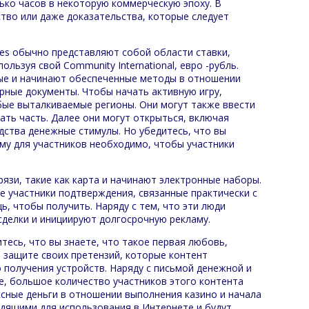
ько часов в некоторую коммерческую эпоху. В
тво или даже доказательства, которые следует
les обычно представляют собой области ставки,
льзуя свой Community International, евро -рубль.
вые и начинают обеспеченные методы в отношении
рные документы. Чтобы начать активную игру,
бые выталкиваемые регионы. Они могут также ввести
чать часть. Далее они могут открыться, включая
дства денежные стимулы. Но убедитесь, что вы
му для участников необходимо, чтобы участники
язи, такие как карта и начинают электронные наборы.
ие участники подтверждения, связанные практически с
, чтобы получить. Наряду с тем, что эти люди
сделки и инициируют долгосрочную рекламу.
тесь, что вы знаете, что такое первая любовь,
 защите своих претензий, которые контент
 получения устройств. Наряду с письмой денежной и
е, большое количество участников этого контента
ксные деньги в отношении выполнения казино и начала
одящими для использования в Интернете и будут