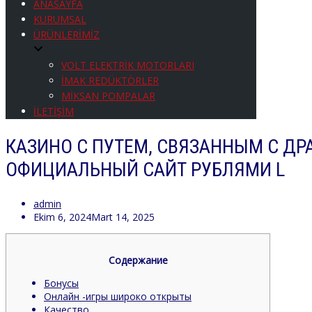
ANASAYFA
KURUMSAL
ÜRÜNLERİMİZ
VOLT ELEKTRİK MOTORLARI
İMAK REDÜKTÖRLER
MİKSAN POMPALAR
İLETİŞİM
КАЗИНО С ПУТЕМ, СВЯЗАННЫМ С ДР
ОФИЦИАЛЬНЫЙ САЙТ РУБЛЯМИ L
admin
Ekim 6, 2024
Mart 14, 2025
Содержание
Бонусы
Онлайн -игры широко открыты
Качество