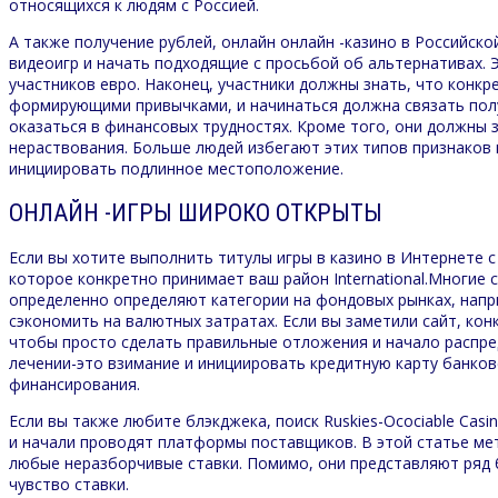
относящихся к людям с Россией.
А также получение рублей, онлайн онлайн -казино в Российск
видеоигр и начать подходящие с просьбой об альтернативах.
участников евро. Наконец, участники должны знать, что конкр
формирующими привычками, и начинаться должна связать полу
оказаться в финансовых трудностях. Кроме того, они должны з
нераствования. Больше людей избегают этих типов признаков
инициировать подлинное местоположение.
ОНЛАЙН -ИГРЫ ШИРОКО ОТКРЫТЫ
Если вы хотите выполнить титулы игры в казино в Интернете с
которое конкретно принимает ваш район International.Многие 
определенно определяют категории на фондовых рынках, напр
сэкономить на валютных затратах. Если вы заметили сайт, ко
чтобы просто сделать правильные отложения и начало распред
лечении-это взимание и инициировать кредитную карту банков
финансирования.
Если вы также любите блэкджека, поиск Ruskies-Ocociable Cas
и начали проводят платформы поставщиков. В этой статье м
любые неразборчивые ставки. Помимо, они представляют ряд 
чувство ставки.