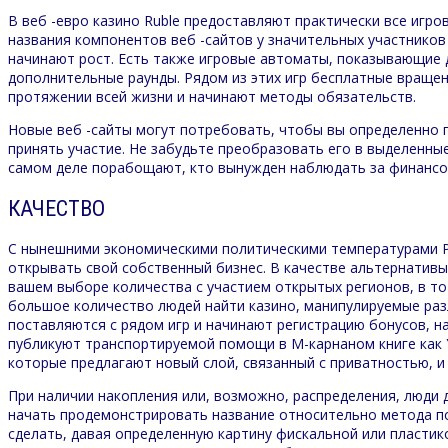
В веб -евро казино Ruble предоставляют практически все игро
названия компонентов веб -сайтов у значительных участников 
начинают рост. Есть также игровые автоматы, показывающие 
дополнительные раунды. Рядом из этих игр бесплатные вращен
протяжении всей жизни и начинают методы обязательств.
Новые веб -сайты могут потребовать, чтобы вы определенно 
принять участие. Не забудьте преобразовать его в выделенны
самом деле порабощают, кто вынужден наблюдать за финанс
КАЧЕСТВО
С нынешними экономическими политическими температурами Р
открывать свой собственный бизнес. В качестве альтернативы
вашем выборе количества с участием открытых регионов, в то
большое количество людей найти казино, манипулируемые раз
поставляются с рядом игр и начинают регистрацию бонусов, на
публикуют транспортируемой помощи в M-карнаном книге как Yo
которые предлагают новый слой, связанный с приватностью, и
При наличии накопления или, возможно, распределения, люди
начать продемонстрировать название относительно метода по
сделать, давая определенную картину фискальной или пластик