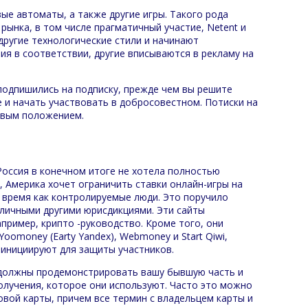
вые автоматы, а также другие игры. Такого рода
рынка, в том числе прагматичный участие, Netent и
другие технологические стили и начинают
ия в соответствии, другие вписываются в рекламу на
подпишились на подписку, прежде чем вы решите
е и начать участвовать в добросовестном. Потиски на
овым положением.
оссия в конечном итоге не хотела полностью
, Америка хочет ограничить ставки онлайн-игры на
 время как контролируемые люди. Это поручило
личными другими юрисдикциями. Эти сайты
пример, крипто -руководство. Кроме того, они
omoney (Earty Yandex), Webmoney и Start Qiwi,
 инициируют для защиты участников.
 должны продемонстрировать вашу бывшую часть и
лучения, которое они используют. Часто это можно
овой карты, причем все термин с владельцем карты и