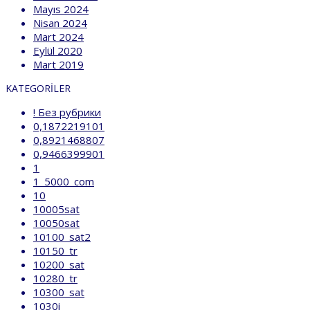
Mayıs 2024
Nisan 2024
Mart 2024
Eylül 2020
Mart 2019
KATEGORILER
! Без рубрики
0,1872219101
0,8921468807
0,9466399901
1
1_5000_com
10
10005sat
10050sat
10100_sat2
10150_tr
10200_sat
10280_tr
10300_sat
1030i