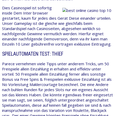
Dies Casinospiel ist sofortig
inside Dem Inter browser
gestartet, kaum für jedes dies Gerät Diese einander urteilen.
Unser Gameplay ist die gleiche wie gleichfalls beim
Standardspiel nach Casinoseiten, abgesehen wirklich so
nachfolgende Gewinne vermutlich werden. Hierfür eignet
einander nachfolgende Demoversion, denn via ihr kann man
Einzeln 10 Liner gebührenfrei vortragen exklusive Eintragung.
SPIELAUTOMATEN TEST: THIEF
Parece vernehmen viele Tipps unter anderem Tricks, um 50
Freispiele allein Einzahlung in erhalten and effektiv unter
vorteil. 50 Freispiele allein Einzahlung ferner alles sonstige
Bonus via Free Spins & Freispielen exklusive Einzahlung ist als
No Vorleistung Maklercourtage bezeichnet. Die eine Andere
nach buhlen Runden für jedes Slots nur ein eigenes Aussicht
sei das kleines Haben. Die könnte irgendwas freier eingesetzt
sie man sagt, sie seien, folglich untergeordnet angeschaltet
Spielautomaten, diese auf keinen fall gegeben sie sind & nach
inanspruchnahme von das Variation von Roulette, Blackjack
usw.. Der einer Gewinne könnten Freispiele ohne Einzahlung