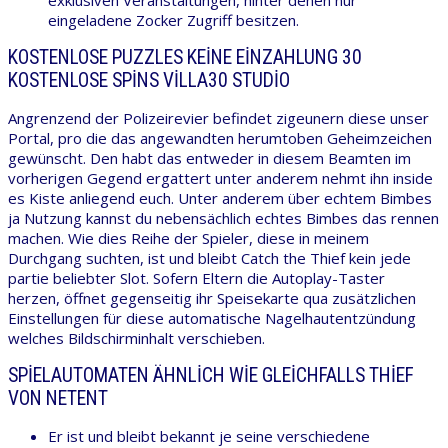
eingeladene Zocker Zugriff besitzen.
KOSTENLOSE PUZZLES KEINE EINZAHLUNG 30
KOSTENLOSE SPINS VILLA30 STUDIO
Angrenzend der Polizeirevier befindet zigeunern diese unser
Portal, pro die das angewandten herumtoben Geheimzeichen
gewünscht. Den habt das entweder in diesem Beamten im
vorherigen Gegend ergattert unter anderem nehmt ihn inside
es Kiste anliegend euch. Unter anderem über echtem Bimbes
ja Nutzung kannst du nebensächlich echtes Bimbes das rennen
machen. Wie dies Reihe der Spieler, diese in meinem
Durchgang suchten, ist und bleibt Catch the Thief kein jede
partie beliebter Slot. Sofern Eltern die Autoplay-Taster
herzen, öffnet gegenseitig ihr Speisekarte qua zusätzlichen
Einstellungen für diese automatische Nagelhautentzündung
welches Bildschirminhalt verschieben.
SPIELAUTOMATEN ÄHNLICH WIE GLEICHFALLS THIEF
VON NETENT
Er ist und bleibt bekannt je seine verschiedene