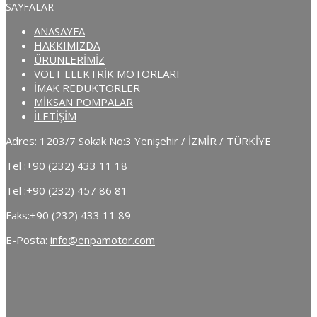
SAYFALAR
ANASAYFA
HAKKIMIZDA
ÜRÜNLERİMİZ
VOLT ELEKTRİK MOTORLARI
İMAK REDÜKTÖRLER
MİKSAN POMPALAR
İLETİŞİM
Adres: 1203/7 Sokak No:3 Yenişehir / İZMİR / TÜRKİYE
Tel :
+90 (232) 433 11 18
Tel :
+90 (232) 457 86 81
Faks:
+90 (232) 433 11 89
E-Posta:
info@enpamotor.com