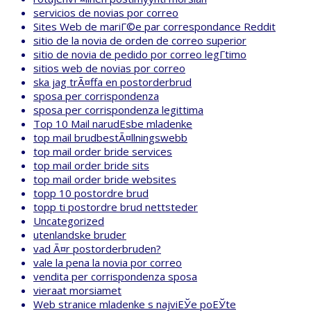
servicios de novias por correo
Sites Web de mariГ©e par correspondance Reddit
sitio de la novia de orden de correo superior
sitio de novia de pedido por correo legГ­timo
sitios web de novias por correo
ska jag trÃ¤ffa en postorderbrud
sposa per corrispondenza
sposa per corrispondenza legittima
Top 10 Mail narudЕѕbe mladenke
top mail brudbestÃ¤llningswebb
top mail order bride services
top mail order bride sits
top mail order bride websites
topp 10 postordre brud
topp ti postordre brud nettsteder
Uncategorized
utenlandske bruder
vad Ã¤r postorderbruden?
vale la pena la novia por correo
vendita per corrispondenza sposa
vieraat morsiamet
Web stranice mladenke s najviЕЎe poЕЎte