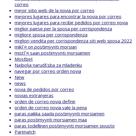
correo
mejor sitio web de la novia por correo
mejores lugares para encontrar la novia por correo
mejores lugares para recibir pedidos por correo novia
miglior paese per la sposa per corrispondenza
migliore sposa per corrispondenza
migliori vendita per corrispondenza siti web sposa 2022
mikГ¤ on postimyynti morsian
mistГ¤ saan postimyynti morsiamen
Mostbet
Najbolja narudЕѕba za mladenku
navegar por correo orden novia
New
news
novia de pedidos por correo
novias extranjeras
orden de correo novia definir
orden de correo novia vale la pena
paras paikka saada postimyynti morsiamen
paras postimyynti morsiamen maa
paras todellinen postimyynti morsiamen sivusto
Parimatch