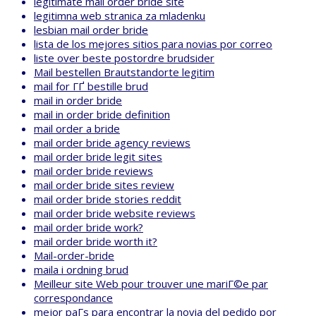
legitimate mail order bride site
legitimna web stranica za mladenku
lesbian mail order bride
lista de los mejores sitios para novias por correo
liste over beste postordre brudsider
Mail bestellen Brautstandorte legitim
mail for ГҐ bestille brud
mail in order bride
mail in order bride definition
mail order a bride
mail order bride agency reviews
mail order bride legit sites
mail order bride reviews
mail order bride sites review
mail order bride stories reddit
mail order bride website reviews
mail order bride work?
mail order bride worth it?
Mail-order-bride
maila i ordning brud
Meilleur site Web pour trouver une mariГ©e par
correspondance
mejor paГ­s para encontrar la novia del pedido por