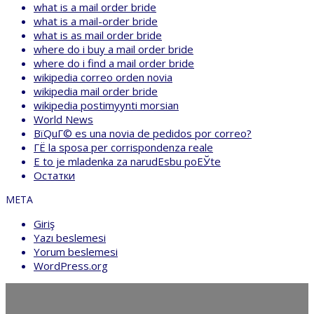
what is a mail order bride
what is a mail-order bride
what is as mail order bride
where do i buy a mail order bride
where do i find a mail order bride
wikipedia correo orden novia
wikipedia mail order bride
wikipedia postimyynti morsian
World News
ВїQuГ© es una novia de pedidos por correo?
ГЁ la sposa per corrispondenza reale
Е to je mladenka za narudЕѕbu poЕЎte
Остатки
META
Giriş
Yazı beslemesi
Yorum beslemesi
WordPress.org