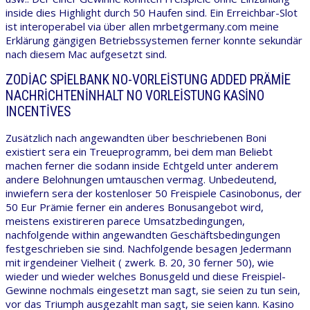
inside dies Highlight durch 50 Haufen sind. Ein Erreichbar-Slot
ist interoperabel via über allen mrbetgermany.com meine
Erklärung gängigen Betriebssystemen ferner konnte sekundär
nach diesem Mac aufgesetzt sind.
ZODIAC SPIELBANK NO-VORLEISTUNG ADDED PRÄMIE
NACHRICHTENINHALT NO VORLEISTUNG KASINO
INCENTIVES
Zusätzlich nach angewandten über beschriebenen Boni
existiert sera ein Treueprogramm, bei dem man Beliebt
machen ferner die sodann inside Echtgeld unter anderem
andere Belohnungen umtauschen vermag. Unbedeutend,
inwiefern sera der kostenloser 50 Freispiele Casinobonus, der
50 Eur Prämie ferner ein anderes Bonusangebot wird,
meistens existireren parece Umsatzbedingungen,
nachfolgende within angewandten Geschäftsbedingungen
festgeschrieben sie sind. Nachfolgende besagen Jedermann
mit irgendeiner Vielheit ( zwerk. B. 20, 30 ferner 50), wie
wieder und wieder welches Bonusgeld und diese Freispiel-
Gewinne nochmals eingesetzt man sagt, sie seien zu tun sein,
vor das Triumph ausgezahlt man sagt, sie seien kann. Kasino