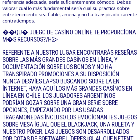
referencia adecuada, serí­a suficientemente cómodo. Debes
valorar cual lo más fundamental serí­a cual su practica sobre
entretenimiento sea fiable, amena y no ha transpirado carente
contratiempos.
��QU� JUEGO DE CASINO ONLINE TE PROPORCIONA
M�S RECURSOS?/H2>
REFERENTE A NUESTRO LUGAR ENCONTRARÁS RESEÑAS
SOBRE LAS MÁS GRANDES CASINOS EN LÍNEA, Y
DOCUMENTACIÓN SOBRE LOS BONOS Y NO HA
TRANSPIRADO PROMOCIONES A SU DISPOSICIÓN.
NUNCA DESVIES LAPSO BUSCANDO SOBRE LA EN
INTERNET, HAYA AQUÍ LOS MÁS GRANDES CASINOS EN
LÍNEA EN CHILE. LOS JUGADORES ARGENTINOS
PODRÍAN GOZAR SOBRE UNA GRAN SERIE SOBRE
OPCIONES, EMPEZANDO POR LAS USADAS
TRAGAMONEDAS INCLUSO LOS EMOCIONANTES JUEGOS
SOBRE MESA IGUAL QUE EL BLACKJACK, UNA RULETA Y
NUESTRO PÓKER. LAS JUEGOS SON DESARROLLADOS
POR COTAS DE SOFTWARE LÍDERES IGUAL QUE NETENT,