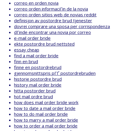
correo en orden novia
correo orden informaciГіn de la novia
correo orden sitios web de novias reddit
definisjon av postordre brud tjenester
dovrei comprare una sposa per corrispondenza
dГіnde encontrar una novia por correo
e-mail order bride
ekte postordre brud nettsted
essay cheap
find a mail order bride
finn en brud
finne en postordrebrud
gjennomsnittspris pГҐ postordrebruden
historie postordre brud
history mail order bride
hitta postorder brud
hot mail ordre brud
how does mail order bride work
how to date a mail order bride
how to do mail order bride
how to marry a mail order bride
how to order a mail order bride