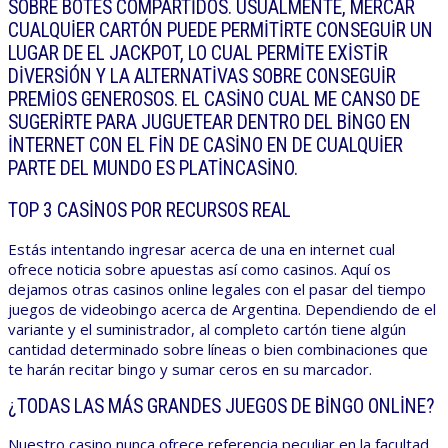
SOBRE BOTES COMPARTIDOS. USUALMENTE, MERCAR
CUALQUIER CARTÓN PUEDE PERMITIRTE CONSEGUIR UN
LUGAR DE EL JACKPOT, LO CUAL PERMITE EXISTIR
DIVERSIÓN Y LA ALTERNATIVAS SOBRE CONSEGUIR
PREMIOS GENEROSOS. EL CASINO CUAL ME CANSO DE
SUGERIRTE PARA JUGUETEAR DENTRO DEL BINGO EN
INTERNET CON EL FIN DE CASINO EN DE CUALQUIER
PARTE DEL MUNDO ES PLATINCASINO.
TOP 3 CASINOS POR RECURSOS REAL
Estás intentando ingresar acerca de una en internet cual
ofrece noticia sobre apuestas así­ como casinos. Aquí os
dejamos otras casinos online legales con el pasar del tiempo
juegos de videobingo acerca de Argentina. Dependiendo de el
variante y el suministrador, al completo cartón tiene algún
cantidad determinado sobre líneas o bien combinaciones que
te harán recitar bingo y sumar ceros en su marcador.
¿TODAS LAS MÁS GRANDES JUEGOS DE BINGO ONLINE?
Nuestro casino nunca ofrece referencia peculiar en la facultad