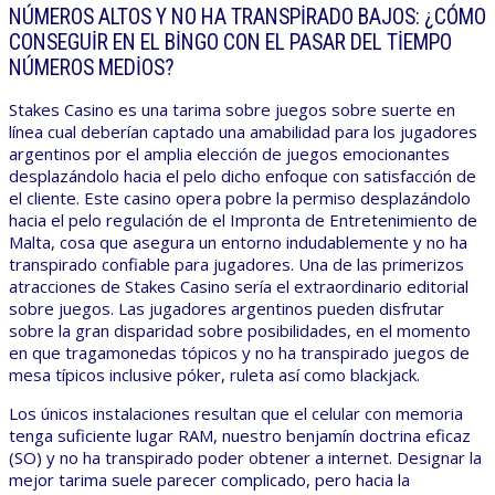
NÚMEROS ALTOS Y NO HA TRANSPIRADO BAJOS: ¿CÓMO
CONSEGUIR EN EL BINGO CON EL PASAR DEL TIEMPO
NÚMEROS MEDIOS?
Stakes Casino es una tarima sobre juegos sobre suerte en
línea cual deberían captado una amabilidad para los jugadores
argentinos por el amplia elección de juegos emocionantes
desplazándolo hacia el pelo dicho enfoque con satisfacción de
el cliente. Este casino opera pobre la permiso desplazándolo
hacia el pelo regulación de el Impronta de Entretenimiento de
Malta, cosa que asegura un entorno indudablemente y no ha
transpirado confiable para jugadores. Una de las primerizos
atracciones de Stakes Casino serí­a el extraordinario editorial
sobre juegos. Las jugadores argentinos pueden disfrutar
sobre la gran disparidad sobre posibilidades, en el momento
en que tragamonedas tópicos y no ha transpirado juegos de
mesa típicos inclusive póker, ruleta así­ como blackjack.
Los únicos instalaciones resultan que el celular con memoria
tenga suficiente lugar RAM, nuestro benjamín doctrina eficaz
(SO) y no ha transpirado poder obtener a internet. Designar la
mejor tarima suele parecer complicado, pero hacia la