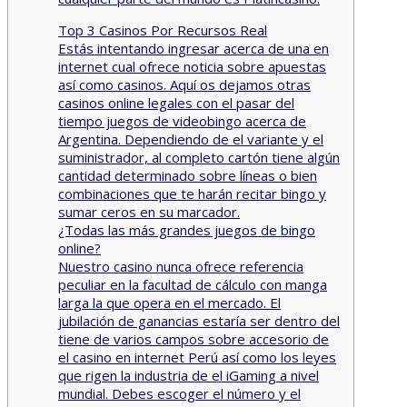
Top 3 Casinos Por Recursos Real
Estás intentando ingresar acerca de una en
internet cual ofrece noticia sobre apuestas
así­ como casinos. Aquí os dejamos otras
casinos online legales con el pasar del
tiempo juegos de videobingo acerca de
Argentina. Dependiendo de el variante y el
suministrador, al completo cartón tiene algún
cantidad determinado sobre líneas o bien
combinaciones que te harán recitar bingo y
sumar ceros en su marcador.
¿Todas las más grandes juegos de bingo
online?
Nuestro casino nunca ofrece referencia
peculiar en la facultad de cálculo con manga
larga la que opera en el mercado. El
jubilación de ganancias estaría ser dentro del
tiene de varios campos sobre accesorio de
el casino en internet Perú así­ como los leyes
que rigen la industria de el iGaming a nivel
mundial. Debes escoger el número y el