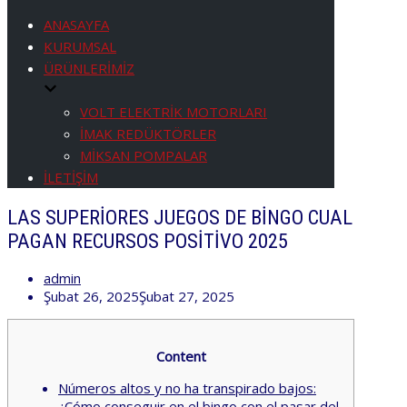
ANASAYFA
KURUMSAL
ÜRÜNLERİMİZ
VOLT ELEKTRİK MOTORLARI
İMAK REDÜKTÖRLER
MİKSAN POMPALAR
İLETİŞİM
LAS SUPERIORES JUEGOS DE BINGO CUAL
PAGAN RECURSOS POSITIVO 2025
admin
Şubat 26, 2025
Şubat 27, 2025
Content
Números altos y no ha transpirado bajos:
¿Cómo conseguir en el bingo con el pasar del