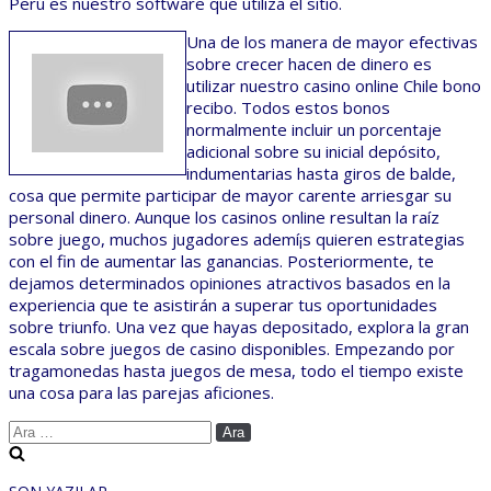
Perú es nuestro software que utiliza el sitio.
Una de los manera de mayor efectivas
sobre crecer hacen de dinero es
utilizar nuestro casino online Chile bono
recibo. Todos estos bonos
normalmente incluir un porcentaje
adicional sobre su inicial depósito,
indumentarias hasta giros de balde,
cosa que permite participar de mayor carente arriesgar su
personal dinero. Aunque los casinos online resultan la raíz
sobre juego, muchos jugadores ademí¡s quieren estrategias
con el fin de aumentar las ganancias. Posteriormente, te
dejamos determinados opiniones atractivos basados en la
experiencia que te asistirán a superar tus oportunidades
sobre triunfo. Una vez que hayas depositado, explora la gran
escala sobre juegos de casino disponibles. Empezando por
tragamonedas hasta juegos de mesa, todo el tiempo existe
una cosa para las parejas aficiones.