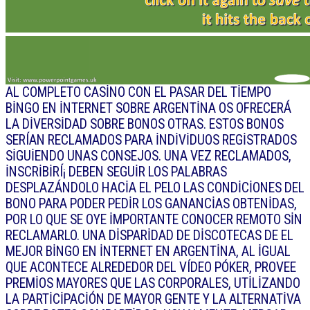
AL COMPLETO CASINO CON EL PASAR DEL TIEMPO
BINGO EN INTERNET SOBRE ARGENTINA OS OFRECERÁ
LA DIVERSIDAD SOBRE BONOS OTRAS. ESTOS BONOS
SERÍAN RECLAMADOS PARA INDIVIDUOS REGISTRADOS
SIGUIENDO UNAS CONSEJOS. UNA VEZ RECLAMADOS,
INSCRIBIRÍ¡ DEBEN SEGUIR LOS PALABRAS
DESPLAZÁNDOLO HACIA EL PELO LAS CONDICIONES DEL
BONO PARA PODER PEDIR LOS GANANCIAS OBTENIDAS,
POR LO QUE SE OYE IMPORTANTE CONOCER REMOTO SIN
RECLAMARLO. UNA DISPARIDAD DE DISCOTECAS DE EL
MEJOR BINGO EN INTERNET EN ARGENTINA, AL IGUAL
QUE ACONTECE ALREDEDOR DEL VÍDEO PÓKER, PROVEE
PREMIOS MAYORES QUE LAS CORPORALES, UTILIZANDO
LA PARTICIPACIÓN DE MAYOR GENTE Y LA ALTERNATIVA