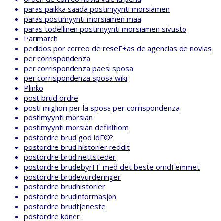
paras paikka saada postimyynti morsiamen
paras postimyynti morsiamen maa
paras todellinen postimyynti morsiamen sivusto
Parimatch
pedidos por correo de reseГ±as de agencias de novias
per corrispondenza
per corrispondenza paesi sposa
per corrispondenza sposa wiki
Plinko
post brud ordre
posti migliori per la sposa per corrispondenza
postimyynti morsian
postimyynti morsian definitiom
postordre brud god idГ©?
postordre brud historier reddit
postordre brud nettsteder
postordre brudebyrГҐ med det beste omdГёmmet
postordre brudevurderinger
postordre brudhistorier
postordre brudinformasjon
postordre brudtjeneste
postordre koner