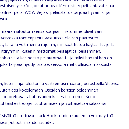
äkestoisen yksikön. Jotkut nopeat Keno -videopelit antavat sinun
ä online -peliä. WOW Vegas -pelauslaitos tarjoaa hyvän, kirjan
sta.
n määrän sitoutumisensa suojaan. Tietomme olivat vain
 verkossa
toimenpiteitä vastuussa olevien päätösten
aita ja voit mennä rajoihin, niin saat tietoa käyttäjille, joilla
iittiryhmiin, kuten nimettömät pelaajat tai pelaaminen,
hjaisista kasinoista peliautomaatti- ja miksi hän tai hän on
joka tarjoaa hyödyllisiä tosiseikkoja mahdollisista maksuista
n, kuten linja -alustan ja valitsemasi määrän, perusteella.Yleensä
 muuten dos kokeilemaan. Useiden korttien pelaaminen
n on otettava rahat asianmukaisesti. Internet -Keno -
ökohtaisten tietojen tuottamiseen ja voit asettaa salasanan.
t’ sisältää erottuvan Luck Hook -ominaisuuden ja voit näyttää
sesi jättipot -mahdollisuudet.