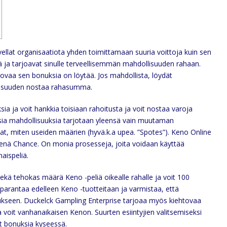
ellat organisaatiota yhden toimittamaan suuria voittoja kuin sen
: tä ja tarjoavat sinulle terveellisemmän mahdollisuuden rahaan.
 kovaa sen bonuksia on löytää.
Jos mahdollista, löydät
llisuuden nostaa rahasumma.
ksia ja voit hankkia toisiaan rahoitusta ja voit nostaa varoja
dellisia mahdollisuuksia tarjotaan yleensä vain muutaman
levat, miten useiden määrien (hyvä.k.a upea. ”Spotes”). Keno Online
eenä Chance. On monia prosesseja, joita voidaan käyttää
aispeliä.
kä tehokas määrä Keno -peliä oikealle rahalle ja voit 100
a parantaa edelleen Keno -tuotteitaan ja varmistaa, että
ukseen. Duckelck Gampling Enterprise tarjoaa myös kiehtovaa
ja voit vanhanaikaisen Kenon. Suurten esiintyjien valitsemiseksi
at bonuksia kyseessä.