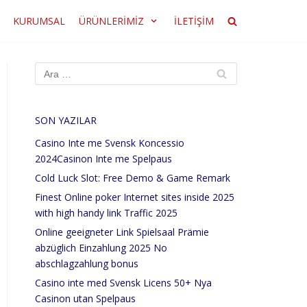
KURUMSAL
ÜRÜNLERİMİZ
İLETİŞİM
SON YAZILAR
Casino Inte me Svensk Koncessio
2024Casinon Inte me Spelpaus
Cold Luck Slot: Free Demo & Game Remark
Finest Online poker Internet sites inside 2025
with high handy link Traffic 2025
Online geeigneter Link Spielsaal Prämie
abzüglich Einzahlung 2025 No
abschlagzahlung bonus
Casino inte med Svensk Licens 50+ Nya
Casinon utan Spelpaus