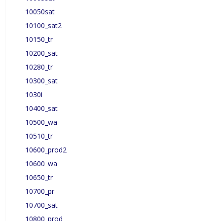
10050sat
10100_sat2
10150_tr
10200_sat
10280_tr
10300_sat
1030i
10400_sat
10500_wa
10510_tr
10600_prod2
10600_wa
10650_tr
10700_pr
10700_sat
10800_prod