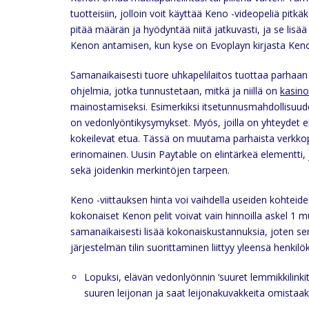
tuotteisiin, jolloin voit käyttää Keno -videopeliä pitk
pitää määrän ja hyödyntää niitä jatkuvasti, ja se lisä
Kenon antamisen, kun kyse on Evoplayn kirjasta Keno
Samanaikaisesti tuore uhkapelilaitos tuottaa parhaa
ohjelmia, jotka tunnustetaan, mitkä ja niillä on
kasino
mainostamiseksi. Esimerkiksi itsetunnusmahdollisuudet, l
on vedonlyöntikysymykset. Myös, joilla on yhteydet el
kokeilevat etua. Tässä on muutama parhaista verkkopo
erinomainen. Uusin Paytable on elintärkeä elementti, 
sekä joidenkin merkintöjen tarpeen.
Keno -viittauksen hinta voi vaihdella useiden kohteide
kokonaiset Kenon pelit voivat vain hinnoilla askel 1
samanaikaisesti lisää kokonaiskustannuksia, joten se
järjestelmän tilin suorittaminen liittyy yleensä henkil
Lopuksi, elävän vedonlyönnin ‘suuret lemmikkilinki
suuren leijonan ja saat leijonakuvakkeita omistaak