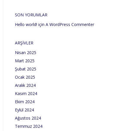
SON YORUMLAR
Hello world!
için
A WordPress Commenter
ARŞIVLER
Nisan 2025
Mart 2025
Şubat 2025
Ocak 2025
Aralık 2024
Kasım 2024
Ekim 2024
Eylül 2024
Ağustos 2024
Temmuz 2024