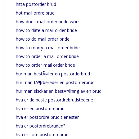
hitta postorder brud
hot mail ordre brud
how does mail order bride work
how to date a mail order bride
how to do mail order bride
how to marry a mail order bride
how to order a mail order bride
how to order mail order bride
hur man bestÃ¤ller en postorderbrud
hur man fÃ¶rbereder en postorderbrud
hur man skickar en bestÃ¤llning av en brud
hva er de beste postordrebrudstedene
hva er en postordrebrud
hva er postordre brud tjenester
hva er postordrebruden?
hva er som postordrebrud