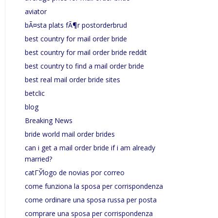
aviator
bÃ¤sta plats fÃ¶r postorderbrud
best country for mail order bride
best country for mail order bride reddit
best country to find a mail order bride
best real mail order bride sites
betclic
blog
Breaking News
bride world mail order brides
can i get a mail order bride if i am already
married?
catГЎlogo de novias por correo
come funziona la sposa per corrispondenza
come ordinare una sposa russa per posta
comprare una sposa per corrispondenza