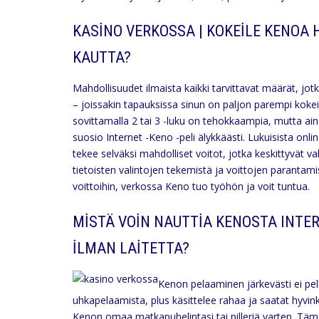
KASINO VERKOSSA | KOKEILE KENOA
KAUTTA?
Mahdollisuudet ilmaista kaikki tarvittavat määrät, jot
– joissakin tapauksissa sinun on paljon parempi kokeill
sovittamalla 2 tai 3 -luku on tehokkaampia, mutta aina
suosio Internet -Keno -peli älykkäästi. Lukuisista onl
tekee selväksi mahdolliset voitot, jotka keskittyvät
tietoisten valintojen tekemistä ja voittojen paranta
voittoihin, verkossa Keno tuo työhön ja voit tuntua.
MISTÄ VOIN NAUTTIA KENOSTA INTE
ILMAN LAITETTA?
Kenon pelaaminen järkevästi ei pelk
uhkapelaamista, plus käsittelee rahaa ja saatat hyvin
Kenon omaa matkapuhelintasi tai pilleriä varten. Täm