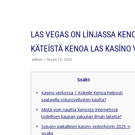
İçeriğe
geç
LAS VEGAS ON LINJASSA KENO
KÄTEISTÄ KENOA LAS KASINO
admin
Nisan 15, 2025
Sisältö
Kasino verkossa | Kokeile Kenoa helposti
saatavilla solusovellusten kautta?
Mistä voin nauttia Kenosta Internetissä
todellisen kaupan valuutan ilman laitetta?
Solujen paikallinen kasino vedonlyönti 2025: n
sisällä