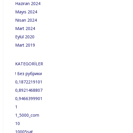
Haziran 2024
Mayıs 2024
Nisan 2024
Mart 2024
Eylül 2020
Mart 2019
KATEGORILER
! Без рубрики
0,1872219101
0,8921468807
0,9466399901
1
1_5000_com
10
10005sat