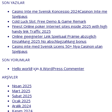
SON YAZILAR
Casino Inte me Svensk Koncessio 2024Casinon Inte me
Spelpaus
Cold Luck Slot: Free Demo & Game Remark
Finest Online poker Internet sites inside 2025 with high
handy link Traffic 2025
Online geeigneter Link Spielsaal Prämie abzüglich
Einzahlung 2025 No abschlagzahlung bonus
Casino inte med Svensk Licens 50+ Nya Casinon utan
Spelpaus
SON YORUMLAR
Hello world!
için
A WordPress Commenter
ARŞIVLER
Nisan 2025
Mart 2025
Şubat 2025
Ocak 2025
Aralık 2024
Kasım 2024