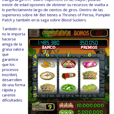
existir de edad opciones de obtener su recursos de vuelta a
lo perfectamente largo de cientos de giros. Dentro de las
superiores sobre Mr Bet tienes a Thrones of Persia, Pumpkin
Patch y también en la saga sobre Blood Suckers.
También si
no le importa
hacerse
amiga de la
grasa valora
que
garantice
que los
procesos
inscribirí¡
desarrollen
de una forma
rápida y
carente
dificultades.