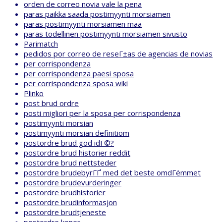
orden de correo novia vale la pena
paras paikka saada postimyynti morsiamen
paras postimyynti morsiamen maa
paras todellinen postimyynti morsiamen sivusto
Parimatch
pedidos por correo de reseГ±as de agencias de novias
per corrispondenza
per corrispondenza paesi sposa
per corrispondenza sposa wiki
Plinko
post brud ordre
posti migliori per la sposa per corrispondenza
postimyynti morsian
postimyynti morsian definitiom
postordre brud god idГ©?
postordre brud historier reddit
postordre brud nettsteder
postordre brudebyrГҐ med det beste omdГёmmet
postordre brudevurderinger
postordre brudhistorier
postordre brudinformasjon
postordre brudtjeneste
postordre koner