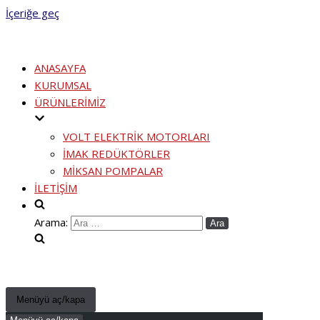
İçeriğe geç
ANASAYFA
KURUMSAL
ÜRÜNLERİMİZ
VOLT ELEKTRİK MOTORLARI
İMAK REDÜKTÖRLER
MİKSAN POMPALAR
İLETİŞİM
Arama:
Menüyü aç/kapa