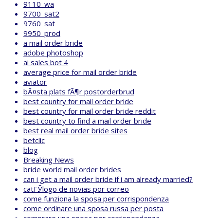
9110_wa
9700_sat2
9760_sat
9950_prod
a mail order bride
adobe photoshop
ai sales bot 4
average price for mail order bride
aviator
bÃ¤sta plats fÃ¶r postorderbrud
best country for mail order bride
best country for mail order bride reddit
best country to find a mail order bride
best real mail order bride sites
betclic
blog
Breaking News
bride world mail order brides
can i get a mail order bride if i am already married?
catГЎlogo de novias por correo
come funziona la sposa per corrispondenza
come ordinare una sposa russa per posta
comprare una sposa per corrispondenza