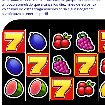
un pozo acumulado que alcanza los diez miles de euros. La
volatilidad de estas tragamonedas serí­a algún integrante
significativo a tener en perfil.