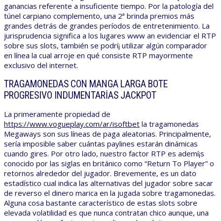
ganancias referente a insuficiente tiempo. Por la patologí­a del
túnel carpiano complemento, una 2ª brinda premios más
grandes detrás de grandes períodos de entretenimiento. La
jurisprudencia significa a los lugares www an evidenciar el RTP
sobre sus slots, también se podrí¡ utilizar algún comparador
en línea la cual arroje en qué consiste RTP mayormente
exclusivo del internet.
TRAGAMONEDAS CON MANGA LARGA BOTE
PROGRESIVO INDUMENTARIAS JACKPOT
La primeramente propiedad de
https://www.vogueplay.com/ar/isoftbet
la tragamonedas
Megaways son sus líneas de paga aleatorias. Principalmente,
serí­a imposible saber cuántas paylines estarán dinámicas
cuando gires. Por otro lado, nuestro factor RTP es ademí¡s
conocido por las siglas en británico como “Return To Player” o
retornos alrededor del jugador. Brevemente, es un dato
estadístico cual indica las alternativas del jugador sobre sacar
de reverso el dinero marica en la jugada sobre tragamonedas.
Alguna cosa bastante característico de estas slots sobre
elevada volatilidad es que nunca contratan chico aunque, una