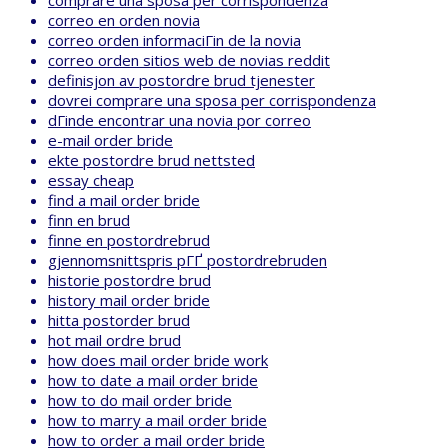
correo en orden novia
correo orden informaciГіn de la novia
correo orden sitios web de novias reddit
definisjon av postordre brud tjenester
dovrei comprare una sposa per corrispondenza
dГіnde encontrar una novia por correo
e-mail order bride
ekte postordre brud nettsted
essay cheap
find a mail order bride
finn en brud
finne en postordrebrud
gjennomsnittspris pГҐ postordrebruden
historie postordre brud
history mail order bride
hitta postorder brud
hot mail ordre brud
how does mail order bride work
how to date a mail order bride
how to do mail order bride
how to marry a mail order bride
how to order a mail order bride