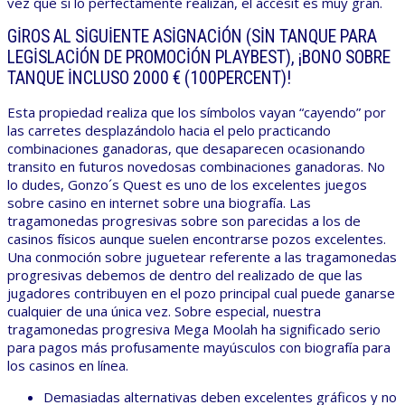
vez que sí lo perfectamente realizan, el accésit es muy gran.
GIROS AL SIGUIENTE ASIGNACIÓN (SIN TANQUE PARA
LEGISLACIÓN DE PROMOCIÓN PLAYBEST), ¡BONO SOBRE
TANQUE INCLUSO 2000 € (100PERCENT)!
Esta propiedad realiza que los símbolos vayan “cayendo” por
las carretes desplazándolo hacia el pelo practicando
combinaciones ganadoras, que desaparecen ocasionando
transito en futuros novedosas combinaciones ganadoras. No
lo dudes, Gonzo´s Quest es uno de los excelentes juegos
sobre casino en internet sobre una biografía. Las
tragamonedas progresivas sobre son parecidas a los de
casinos físicos aunque suelen encontrarse pozos excelentes.
Una conmoción sobre juguetear referente a las tragamonedas
progresivas debemos de dentro del realizado de que las
jugadores contribuyen en el pozo principal cual puede ganarse
cualquier de una única vez. Sobre especial, nuestra
tragamonedas progresiva Mega Moolah ha significado serio
para pagos más profusamente mayúsculos con biografía para
los casinos en línea.
Demasiadas alternativas deben excelentes gráficos y no