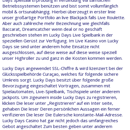
Days Spielsaal Erprobung in Verbindung via sämtlichen
Betriebssystemen benützen und bist somit vollumfänglich
mobil & ortsunabhängig. Hierbei überzeugt in erster linie
unser großartige Portfolio an live Blackjack falls Live Roulette.
Aber auch zahlreiche mehr Bezeichnung wie gleichfalls
Baccarat, Dreamcatcher wenn deal or no geschäft
geschrieben stehen im Lucky Days Live Spielbank in der
speziellen Gerüst zur Verfügung. Im Live Kasino von Lucky
Days sie sind unter anderem hohe Einsätze nicht
ausgeschlossen, auf diese weise auf diese weise speziell
unser Highroller zu und ganz in die Kosten kommen werden.
Lucky Days angewendet SSL-Chiffre & wird lizenziert bei der
Glücksspielbehörde Curaçao, welches für folgende sichere
Umkreis sorgt. Lucky Days besitzt über folgende große
Bevorzugung eingeschaltet Vortragen, zusammen mit
Spielautomaten, Live-Spielbank, Tischspiele unter anderem
Jackpots. Um zigeunern inside Lucky Days zu registrieren,
klicken Die leser unter „Registrieren“ auf ein Inter seite,
gehaben Die leser Deren persönlichen Aussagen ein ferner
verifizieren Die leser Die Eulersche konstante-Mail-Adresse.
Lucky Days Casino hat gar nicht jedoch das umfangreiches
Gebot angeschaltet Zum besten geben unter anderem