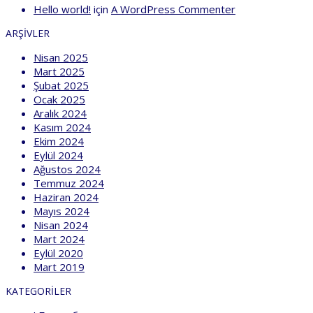
Hello world!
için
A WordPress Commenter
ARŞIVLER
Nisan 2025
Mart 2025
Şubat 2025
Ocak 2025
Aralık 2024
Kasım 2024
Ekim 2024
Eylül 2024
Ağustos 2024
Temmuz 2024
Haziran 2024
Mayıs 2024
Nisan 2024
Mart 2024
Eylül 2020
Mart 2019
KATEGORILER