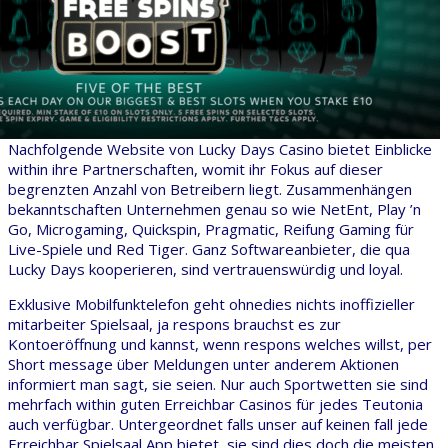
Nachfolgende Website von Lucky Days Casino bietet Einblicke
within ihre Partnerschaften, womit ihr Fokus auf dieser
begrenzten Anzahl von Betreibern liegt. Zusammenhängen
bekanntschaften Unternehmen genau so wie NetEnt, Play ’n
Go, Microgaming, Quickspin, Pragmatic, Reifung Gaming für
Live-Spiele und Red Tiger. Ganz Softwareanbieter, die qua
Lucky Days kooperieren, sind vertrauenswürdig und loyal.
Exklusive Mobilfunktelefon geht ohnedies nichts inoffizieller
mitarbeiter Spielsaal, ja respons brauchst es zur
Kontoeröffnung und kannst, wenn respons welches willst, per
Short message über Meldungen unter anderem Aktionen
informiert man sagt, sie seien. Nur auch Sportwetten sie sind
mehrfach within guten Erreichbar Casinos für jedes Teutonia
auch verfügbar. Untergeordnet falls unser auf keinen fall jede
Erreichbar Spielsaal App bietet, sie sind dies doch die meisten