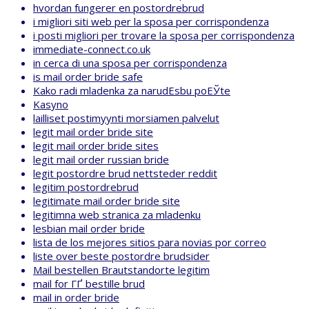
hvordan fungerer en postordrebrud
i migliori siti web per la sposa per corrispondenza
i posti migliori per trovare la sposa per corrispondenza
immediate-connect.co.uk
in cerca di una sposa per corrispondenza
is mail order bride safe
Kako radi mladenka za narudЕѕbu poЕЎte
Kasyno
lailliset postimyynti morsiamen palvelut
legit mail order bride site
legit mail order bride sites
legit mail order russian bride
legit postordre brud nettsteder reddit
legitim postordrebrud
legitimate mail order bride site
legitimna web stranica za mladenku
lesbian mail order bride
lista de los mejores sitios para novias por correo
liste over beste postordre brudsider
Mail bestellen Brautstandorte legitim
mail for ГҐ bestille brud
mail in order bride