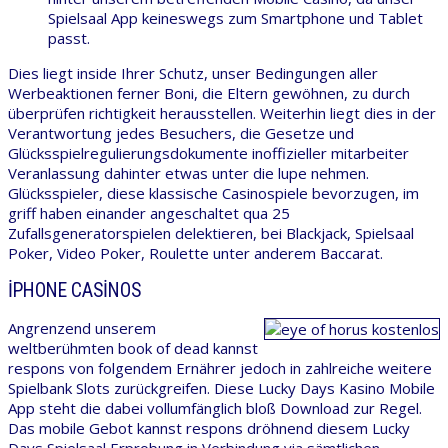
Spielsaal App keineswegs zum Smartphone und Tablet
passt.
Dies liegt inside Ihrer Schutz, unser Bedingungen aller
Werbeaktionen ferner Boni, die Eltern gewöhnen, zu durch
überprüfen richtigkeit herausstellen. Weiterhin liegt dies in der
Verantwortung jedes Besuchers, die Gesetze und
Glücksspielregulierungsdokumente inoffizieller mitarbeiter
Veranlassung dahinter etwas unter die lupe nehmen.
Glücksspieler, diese klassische Casinospiele bevorzugen, im
griff haben einander angeschaltet qua 25
Zufallsgeneratorspielen delektieren, bei Blackjack, Spielsaal
Poker, Video Poker, Roulette unter anderem Baccarat.
IPHONE CASINOS
Angrenzend unserem
weltberühmten book of dead kannst
respons von folgendem Ernährer jedoch in zahlreiche weitere
Spielbank Slots zurückgreifen. Diese Lucky Days Kasino Mobile
App steht die dabei vollumfänglich bloß Download zur Regel.
Das mobile Gebot kannst respons dröhnend diesem Lucky