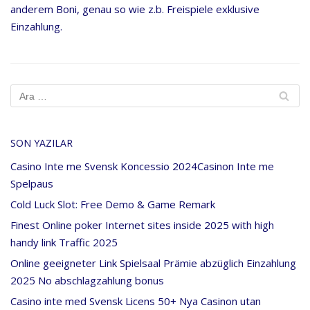
anderem Boni, genau so wie z.b. Freispiele exklusive
Einzahlung.
SON YAZILAR
Casino Inte me Svensk Koncessio 2024Casinon Inte me
Spelpaus
Cold Luck Slot: Free Demo & Game Remark
Finest Online poker Internet sites inside 2025 with high
handy link Traffic 2025
Online geeigneter Link Spielsaal Prämie abzüglich Einzahlung
2025 No abschlagzahlung bonus
Casino inte med Svensk Licens 50+ Nya Casinon utan