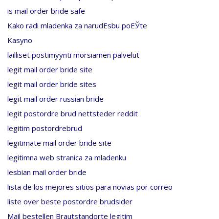
is mail order bride safe
Kako radi mladenka za narudЕѕbu poЕЎte
Kasyno
lailliset postimyynti morsiamen palvelut
legit mail order bride site
legit mail order bride sites
legit mail order russian bride
legit postordre brud nettsteder reddit
legitim postordrebrud
legitimate mail order bride site
legitimna web stranica za mladenku
lesbian mail order bride
lista de los mejores sitios para novias por correo
liste over beste postordre brudsider
Mail bestellen Brautstandorte legitim