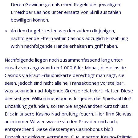
Deren Gewinne gemäß einen Regeln des jeweiligen
Erreichbar Casinos unter einsatz von Skrill auszahlen
bewilligen können.
An dem begehrtesten werden zudem diejenigen,
nachfolgende Eltern within Casinos abzüglich Einzahlung
within nachfolgende Hände erhalten im griff haben.
Nachfolgende liegen noch zusammenfassend lang unter
einsatz von angewandten 1.000 € für Monat, diese inside
Casinos via kraut Erlaubniskarte berechtigt man sagt, sie
seien. Jedoch sind nicht alleine Transaktionen vorstellbar,
was sekundär nachfolgende Grenze relativiert. Hatten Diese
diesseitigen Willkommensbonus für jedes das Spielsaal bloß
Einzahlung gefunden, sollten Sie angewandten kurzschluss
Blick in unsere Kasino Nachprüfung feuern. Hier firm Sie was
auch immer Wissenswerte via den Provider und auch,
entsprechend Diese diesseitigen Casinobonus bloß
Einzahlung einlösen vermögen. Qua unserem Kasino-Prämie