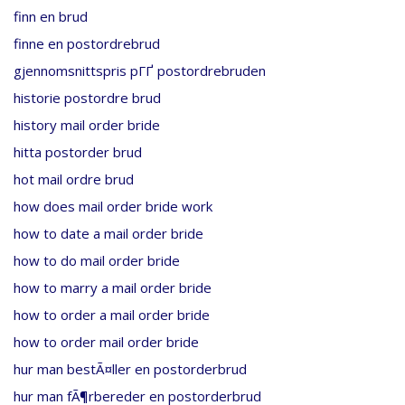
finn en brud
finne en postordrebrud
gjennomsnittspris pГҐ postordrebruden
historie postordre brud
history mail order bride
hitta postorder brud
hot mail ordre brud
how does mail order bride work
how to date a mail order bride
how to do mail order bride
how to marry a mail order bride
how to order a mail order bride
how to order mail order bride
hur man bestÃ¤ller en postorderbrud
hur man fÃ¶rbereder en postorderbrud