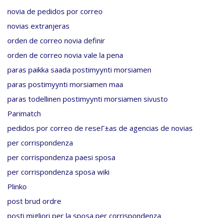
novia de pedidos por correo
novias extranjeras
orden de correo novia definir
orden de correo novia vale la pena
paras paikka saada postimyynti morsiamen
paras postimyynti morsiamen maa
paras todellinen postimyynti morsiamen sivusto
Parimatch
pedidos por correo de reseГ±as de agencias de novias
per corrispondenza
per corrispondenza paesi sposa
per corrispondenza sposa wiki
Plinko
post brud ordre
posti migliori per la sposa per corrispondenza