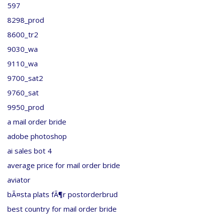
597
8298_prod
8600_tr2
9030_wa
9110_wa
9700_sat2
9760_sat
9950_prod
a mail order bride
adobe photoshop
ai sales bot 4
average price for mail order bride
aviator
bÃ¤sta plats fÃ¶r postorderbrud
best country for mail order bride