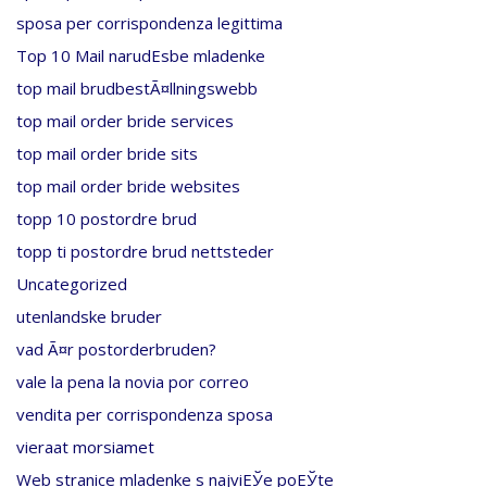
sposa per corrispondenza legittima
Top 10 Mail narudЕѕbe mladenke
top mail brudbestÃ¤llningswebb
top mail order bride services
top mail order bride sits
top mail order bride websites
topp 10 postordre brud
topp ti postordre brud nettsteder
Uncategorized
utenlandske bruder
vad Ã¤r postorderbruden?
vale la pena la novia por correo
vendita per corrispondenza sposa
vieraat morsiamet
Web stranice mladenke s najviЕЎe poЕЎte