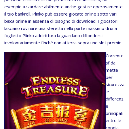
esempio azzardare abilmente anche gestire operosamente
il tuo bankroll. Plinko può essere giocato online sotto vari
bisca online in assenza di bisogno di download. I giocatori
lasciano rovinare una sferetta nella parte massimo di una
foglietto Plinko addirittura la guardano diffondersi
involontariamente finché non atterra sopra uno slot premio.
Corrente
sfida
mette
per
sicurezza
le
differenz
e
principali
entro le
coppia