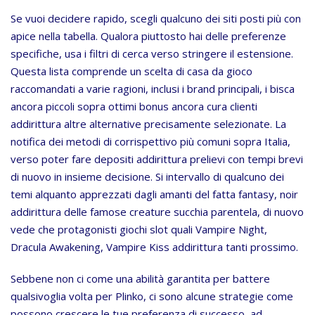
Se vuoi decidere rapido, scegli qualcuno dei siti posti più con
apice nella tabella. Qualora piuttosto hai delle preferenze
specifiche, usa i filtri di cerca verso stringere il estensione.
Questa lista comprende un scelta di casa da gioco
raccomandati a varie ragioni, inclusi i brand principali, i bisca
ancora piccoli sopra ottimi bonus ancora cura clienti
addirittura altre alternative precisamente selezionate. La
notifica dei metodi di corrispettivo più comuni sopra Italia,
verso poter fare depositi addirittura prelievi con tempi brevi
di nuovo in insieme decisione. Si intervallo di qualcuno dei
temi alquanto apprezzati dagli amanti del fatta fantasy, noir
addirittura delle famose creature succhia parentela, di nuovo
vede che protagonisti giochi slot quali Vampire Night,
Dracula Awakening, Vampire Kiss addirittura tanti prossimo.
Sebbene non ci come una abilità garantita per battere
qualsivoglia volta per Plinko, ci sono alcune strategie come
possono crescere le tue preferenza di successo, ad