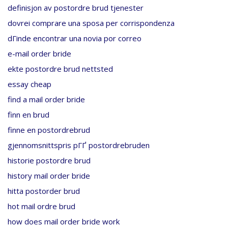
definisjon av postordre brud tjenester
dovrei comprare una sposa per corrispondenza
dГіnde encontrar una novia por correo
e-mail order bride
ekte postordre brud nettsted
essay cheap
find a mail order bride
finn en brud
finne en postordrebrud
gjennomsnittspris pГҐ postordrebruden
historie postordre brud
history mail order bride
hitta postorder brud
hot mail ordre brud
how does mail order bride work