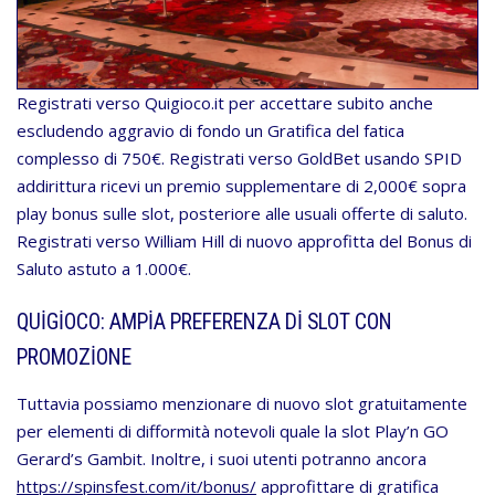
Registrati verso Quigioco.it per accettare subito anche
escludendo aggravio di fondo un Gratifica del fatica
complesso di 750€. Registrati verso GoldBet usando SPID
addirittura ricevi un premio supplementare di 2,000€ sopra
play bonus sulle slot, posteriore alle usuali offerte di saluto.
Registrati verso William Hill di nuovo approfitta del Bonus di
Saluto astuto a 1.000€.
QUIGIOCO: AMPIA PREFERENZA DI SLOT CON
PROMOZIONE
Tuttavia possiamo menzionare di nuovo slot gratuitamente
per elementi di difformità notevoli quale la slot Play’n GO
Gerard’s Gambit. Inoltre, i suoi utenti potranno ancora
https://spinsfest.com/it/bonus/
approfittare di gratifica