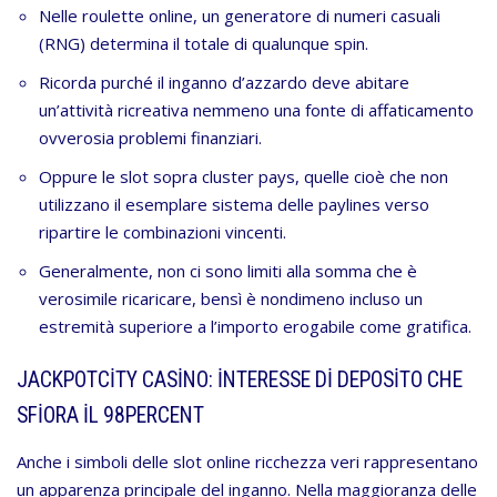
Nelle roulette online, un generatore di numeri casuali
(RNG) determina il totale di qualunque spin.
Ricorda purché il inganno d’azzardo deve abitare
un’attività ricreativa nemmeno una fonte di affaticamento
ovverosia problemi finanziari.
Oppure le slot sopra cluster pays, quelle cioè che non
utilizzano il esemplare sistema delle paylines verso
ripartire le combinazioni vincenti.
Generalmente, non ci sono limiti alla somma che è
verosimile ricaricare, bensì è nondimeno incluso un
estremità superiore a l’importo erogabile come gratifica.
JACKPOTCITY CASINO: INTERESSE DI DEPOSITO CHE
SFIORA IL 98PERCENT
Anche i simboli delle slot online ricchezza veri rappresentano
un apparenza principale del inganno. Nella maggioranza delle