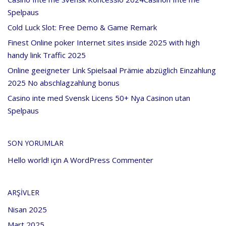
Spelpaus
Cold Luck Slot: Free Demo & Game Remark
Finest Online poker Internet sites inside 2025 with high
handy link Traffic 2025
Online geeigneter Link Spielsaal Prämie abzüglich Einzahlung
2025 No abschlagzahlung bonus
Casino inte med Svensk Licens 50+ Nya Casinon utan
Spelpaus
SON YORUMLAR
Hello world!
için
A WordPress Commenter
ARŞIVLER
Nisan 2025
Mart 2025