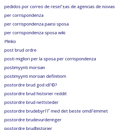
pedidos por correo de reseГ±as de agencias de novias
per corrispondenza
per corrispondenza paesi sposa
per corrispondenza sposa wiki
Plinko
post brud ordre
posti migliori per la sposa per corrispondenza
postimyynti morsian
postimyynti morsian definitiom
postordre brud god idГ©?
postordre brud historier reddit
postordre brud nettsteder
postordre brudebyrГҐ med det beste omdГёmmet
postordre brudevurderinger
postordre brudhistorier