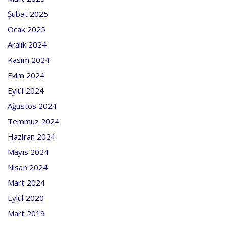
Şubat 2025
Ocak 2025
Aralık 2024
Kasım 2024
Ekim 2024
Eylül 2024
Ağustos 2024
Temmuz 2024
Haziran 2024
Mayıs 2024
Nisan 2024
Mart 2024
Eylül 2020
Mart 2019