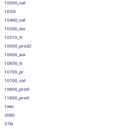
10300_sat
1030i
10400_sat
10500_wa
10510_tr
10600_prod2
10600_wa
10650_tr
10700_pr
10700_sat
10800_prod
11800_prod
1win
2060
378i