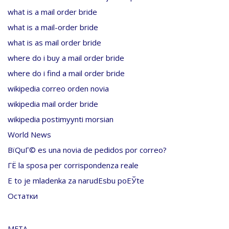
what is a mail order bride
what is a mail-order bride
what is as mail order bride
where do i buy a mail order bride
where do i find a mail order bride
wikipedia correo orden novia
wikipedia mail order bride
wikipedia postimyynti morsian
World News
ВїQuГ© es una novia de pedidos por correo?
ГЁ la sposa per corrispondenza reale
Е to je mladenka za narudЕѕbu poЕЎte
Остатки
META