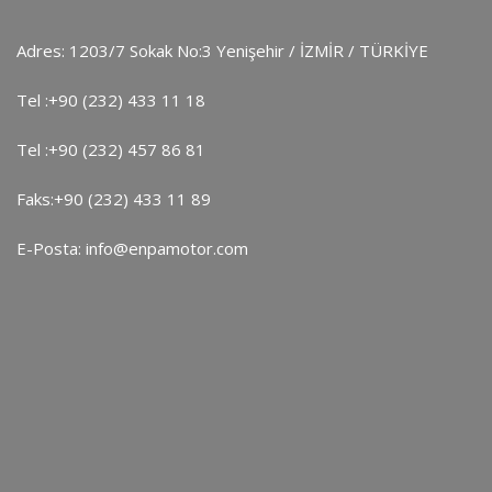
Adres: 1203/7 Sokak No:3 Yenişehir / İZMİR / TÜRKİYE
Tel :
+90 (232) 433 11 18
Tel :
+90 (232) 457 86 81
Faks:
+90 (232) 433 11 89
E-Posta:
info@enpamotor.com