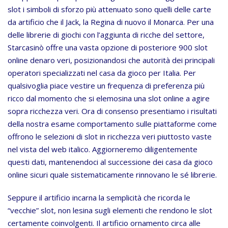
slot i simboli di sforzo più attenuato sono quelli delle carte
da artificio che il Jack, la Regina di nuovo il Monarca. Per una
delle librerie di giochi con l’aggiunta di ricche del settore,
Starcasinò offre una vasta opzione di posteriore 900 slot
online denaro veri, posizionandosi che autorità dei principali
operatori specializzati nel casa da gioco per Italia. Per
qualsivoglia piace vestire un frequenza di preferenza più
ricco dal momento che si elemosina una slot online a agire
sopra ricchezza veri. Ora di consenso presentiamo i risultati
della nostra esame comportamento sulle piattaforme come
offrono le selezioni di slot in ricchezza veri piuttosto vaste
nel vista del web italico. Aggiorneremo diligentemente
questi dati, mantenendoci al successione dei casa da gioco
online sicuri quale sistematicamente rinnovano le sé librerie.
Seppure il artificio incarna la semplicità che ricorda le
“vecchie” slot, non lesina sugli elementi che rendono le slot
certamente coinvolgenti. Il artificio ornamento circa alle