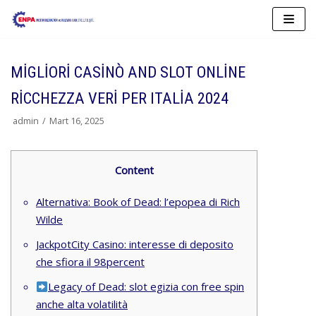
İçeriğe
geç
MIGLIORI CASINÒ AND SLOT ONLINE
RICCHEZZA VERI PER ITALIA 2024
admin
Mart 16, 2025
Content
Alternativa: Book of Dead: l’epopea di Rich
Wilde
JackpotCity Casino: interesse di deposito
che sfiora il 98percent
Legacy of Dead: slot egizia con free spin
anche alta volatilità