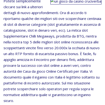
Potete semplicemente
cliccare sui link a ulteriori
dettagli di nuovo approfondimenti. Ora di accordo ti
riportiamo qualche dei migliori siti ove scoperchiare centinaia
di slot di diverse categorie (slot gratuitamente in assenza di
catalogazione, slot in denaro veri, ecc). La mitica slot
Supplementare Chilli Megaways, prodotta da BTG, rientra
nella nostra top 5 delle migliori slot online riconoscenza alle
scoppiettanti vincite fino verso 20.000x la occhiata di nuovo
un alto RTP fornito di eucaristia passivo bonus. È facile, fu
appiglio amicizia in il incontro per denaro finti, addirittura
provare la successo con slot online a averi veri, contro
autorità dei Casa da gioco Online Certificati per Italia. Vi
documento quale il inganno con Italia è legittimo soltanto su
piattaforme di incontro autorizzate. Sul mio situazione
potrete scoperchiare solo operatori per regola sopra le
normative addirittura quale vi garantiscono un inganno
sicuro.