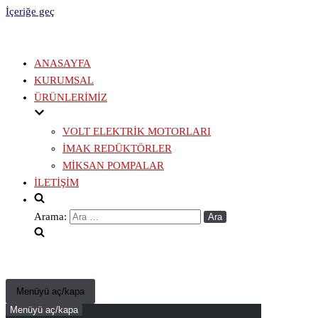
İçeriğe geç
ANASAYFA
KURUMSAL
ÜRÜNLERİMİZ
VOLT ELEKTRİK MOTORLARI
İMAK REDÜKTÖRLER
MİKSAN POMPALAR
İLETİŞİM
Arama:
Menüyü aç/kapa