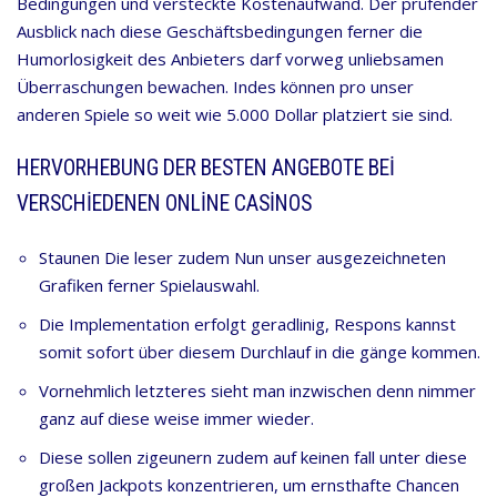
Bedingungen und versteckte Kostenaufwand. Der prüfender
Ausblick nach diese Geschäftsbedingungen ferner die
Humorlosigkeit des Anbieters darf vorweg unliebsamen
Überraschungen bewachen. Indes können pro unser
anderen Spiele so weit wie 5.000 Dollar platziert sie sind.
HERVORHEBUNG DER BESTEN ANGEBOTE BEI
VERSCHIEDENEN ONLINE CASINOS
Staunen Die leser zudem Nun unser ausgezeichneten
Grafiken ferner Spielauswahl.
Die Implementation erfolgt geradlinig, Respons kannst
somit sofort über diesem Durchlauf in die gänge kommen.
Vornehmlich letzteres sieht man inzwischen denn nimmer
ganz auf diese weise immer wieder.
Diese sollen zigeunern zudem auf keinen fall unter diese
großen Jackpots konzentrieren, um ernsthafte Chancen