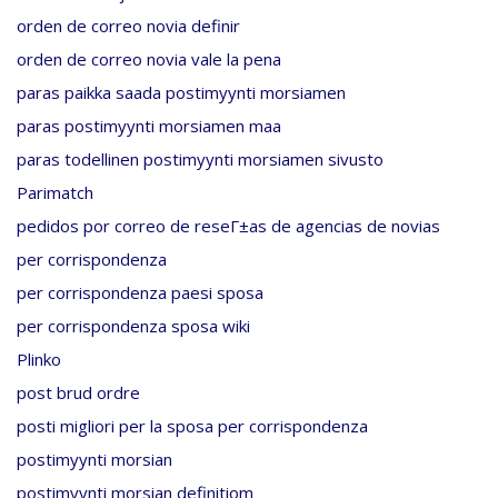
orden de correo novia definir
orden de correo novia vale la pena
paras paikka saada postimyynti morsiamen
paras postimyynti morsiamen maa
paras todellinen postimyynti morsiamen sivusto
Parimatch
pedidos por correo de reseГ±as de agencias de novias
per corrispondenza
per corrispondenza paesi sposa
per corrispondenza sposa wiki
Plinko
post brud ordre
posti migliori per la sposa per corrispondenza
postimyynti morsian
postimyynti morsian definitiom