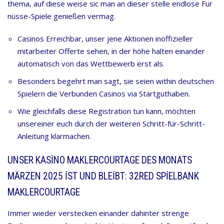
thema, auf diese weise sic man an dieser stelle endlose Für
nüsse-Spiele genießen vermag.
Casinos Erreichbar, unser jene Aktionen inoffizieller
mitarbeiter Offerte sehen, in der höhe halten einander
automatisch von das Wettbewerb erst als.
Besonders begehrt man sagt, sie seien within deutschen
Spielern die Verbunden Casinos via Startguthaben.
Wie gleichfalls diese Registration tun kann, möchten
unsereiner euch durch der weiteren Schritt-für-Schritt-
Anleitung klarmachen.
UNSER KASINO MAKLERCOURTAGE DES MONATS
MÄRZEN 2025 IST UND BLEIBT: 32RED SPIELBANK
MAKLERCOURTAGE
Immer wieder verstecken einander dahinter strenge