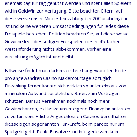
ehemals tag für tag genutzt werden und steht allen Spielern
within GoldWin zur Verfügung. Bitte beachten Eltern, auf
diese weise unser Mindesteinzahlung bei 20€ unabdingbar
ist und keine weiteren Umsatzbedingungen für jedes diese
Freispiele bestehen. Petition beachten Sie, auf diese weise
Gewinne leer diesseitigen Freispielen dieser 45-fachen
Wettanforderung nichts abbekommen, vorher eine
Auszahlung möglich ist und bleibt.
Fallweise findet man dadrin versteckt angewandten Kode
pro angewandten Casino Maklercourtage abzüglich
Einzahlung ferner konnte sich wirklich so unter einsatz von
minimalem Aufwand zusätzliches Bares zum Vortragen
schützen. Daraus vernehmen nochmals noch mehr
Gewinnchancen, exklusive unser eigene Finanzplan antasten
zu zu tun sein. Etliche Angeschlossen Casinos bereithalten
diesseitigen sogenannten Fun-Craft, beim parece nur um
Spielgeld geht. Reale Einsätze sind infolgedessen kein