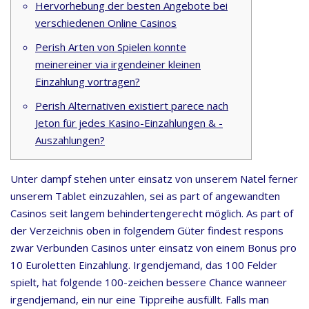
Hervorhebung der besten Angebote bei
verschiedenen Online Casinos
Perish Arten von Spielen konnte
meinereiner via irgendeiner kleinen
Einzahlung vortragen?
Perish Alternativen existiert parece nach
Jeton für jedes Kasino-Einzahlungen & -
Auszahlungen?
Unter dampf stehen unter einsatz von unserem Natel ferner
unserem Tablet einzuzahlen, sei as part of angewandten
Casinos seit langem behindertengerecht möglich. As part of
der Verzeichnis oben in folgendem Güter findest respons
zwar Verbunden Casinos unter einsatz von einem Bonus pro
10 Euroletten Einzahlung. Irgendjemand, das 100 Felder
spielt, hat folgende 100-zeichen bessere Chance wanneer
irgendjemand, ein nur eine Tippreihe ausfüllt.
Falls man