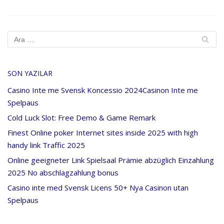
SON YAZILAR
Casino Inte me Svensk Koncessio 2024Casinon Inte me
Spelpaus
Cold Luck Slot: Free Demo & Game Remark
Finest Online poker Internet sites inside 2025 with high
handy link Traffic 2025
Online geeigneter Link Spielsaal Prämie abzüglich Einzahlung
2025 No abschlagzahlung bonus
Casino inte med Svensk Licens 50+ Nya Casinon utan
Spelpaus