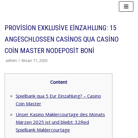
İçeriğe
geç
PROVISION EXKLUSIVE EINZAHLUNG: 15
ANGESCHLOSSEN CASINOS QUA CASINO
COIN MASTER NODEPOSIT BONI
admin
Nisan 11, 2025
Content
Spielbank qua 5 Eur Einzahlung? – Casino
Coin Master
Unser Kasino Maklercourtage des Monats
Märzen 2025 ist und bleibt: 32Red
Spielbank Maklercourtage