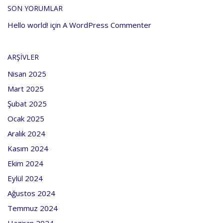
SON YORUMLAR
Hello world!
için
A WordPress Commenter
ARŞIVLER
Nisan 2025
Mart 2025
Şubat 2025
Ocak 2025
Aralık 2024
Kasım 2024
Ekim 2024
Eylül 2024
Ağustos 2024
Temmuz 2024
Haziran 2024