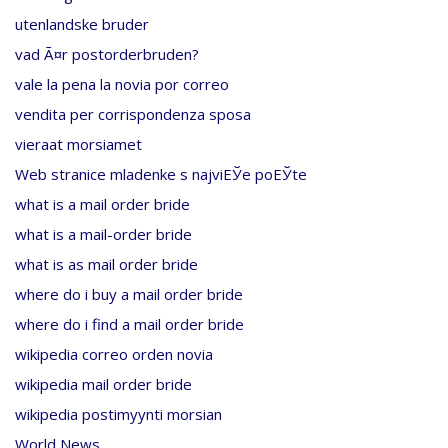
utenlandske bruder
vad Ã¤r postorderbruden?
vale la pena la novia por correo
vendita per corrispondenza sposa
vieraat morsiamet
Web stranice mladenke s najviЕЎe poЕЎte
what is a mail order bride
what is a mail-order bride
what is as mail order bride
where do i buy a mail order bride
where do i find a mail order bride
wikipedia correo orden novia
wikipedia mail order bride
wikipedia postimyynti morsian
World News