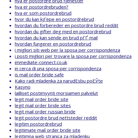
hva er postordre brud tjenester
hva er postordrebruden?
hva er som postordrebrud
hvor du kan kjГёpe en postordrebrud
hvordan du forbereder en postordre brud reddit
hvordan du gifter deg med en postordrebrud
hvordan du kan sende en brud pГҐ mail
hvordan fungerer en postordrebrud
i migliori siti web per la sposa per corrispondenza
i posti migliori per trovare la sposa per corrispondenza
immediate-connect.co.uk
in cerca di una sposa per corrispondenza
is mail order bride safe
Kako radi mladenka za narudЕѕbu poЕЎte
Kasyno
lailliset postimyynti morsiamen palvelut
legit mail order bride site
legit mail order bride sites
legit mail order russian bride
legit postordre brud nettsteder reddit
legitim postordrebrud
legitimate mail order bride site
legitimna web stranica za mladenku