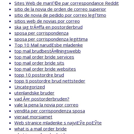
Sites Web de mariГ©e par correspondance Reddit
sitio de la novia de orden de correo superior
sitio de novia de pedido por correo legГ­timo
sitios web de novias por correo
ska jag trÃ¤ffa en postorderbrud
sposa per corrispondenza
sposa per corrispondenza legittima
Top 10 Mail narudЕѕbe mladenke
top mail brudbestÃ¤llningswebb
top mail order bride services
top mail order bride sits
top mail order bride websites
topp 10 postordre brud
topp ti postordre brud nettsteder
Uncategorized
utenlandske bruder
vad Ã¤r postorderbruden?
vale la pena la novia por correo
vendita per corrispondenza sposa
vieraat morsiamet
Web stranice mladenke s najviЕЎe poЕЎte
what is a mail order bride