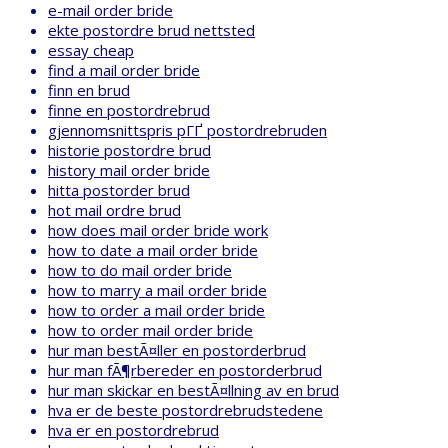
e-mail order bride
ekte postordre brud nettsted
essay cheap
find a mail order bride
finn en brud
finne en postordrebrud
gjennomsnittspris pГҐ postordrebruden
historie postordre brud
history mail order bride
hitta postorder brud
hot mail ordre brud
how does mail order bride work
how to date a mail order bride
how to do mail order bride
how to marry a mail order bride
how to order a mail order bride
how to order mail order bride
hur man bestÃ¤ller en postorderbrud
hur man fÃ¶rbereder en postorderbrud
hur man skickar en bestÃ¤llning av en brud
hva er de beste postordrebrudstedene
hva er en postordrebrud