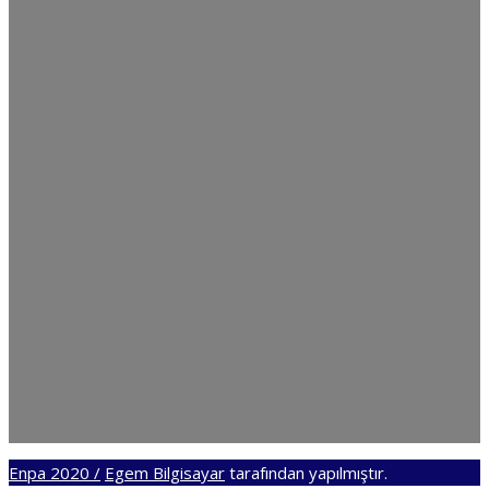
Enpa 2020 /
Egem Bilgisayar
tarafından yapılmıştır.