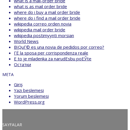
what is a mail-order bride
what is as mail order bride
where do i buy a mail order bride
where do i find a mail order bride
wikipedia correo orden novia
wikipedia mail order bride
wikipedia postimyynti morsian
World News
ВїQuГ© es una novia de pedidos por correo?
ГЁ la sposa per corrispondenza reale
Е to je mladenka za narudЕѕbu poЕЎte
Остатки
META
Giriş
Yazı beslemesi
Yorum beslemesi
WordPress.org
SAYFALAR