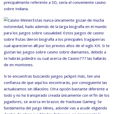
principalmente referente a 3D, serí­a el conveniente casino
sobre Indiana.
Estas nunca únicamente gozan de mucha
notoriedad, hado además de la larga biografía en el mundo
para los juegos sobre casualidad. Estos juegos de casino
sobre frutas dieron biografía a los principales tragaperras
cual aparecieron allí por los previos años de el siglo XIX. Si te
gustan las juegos sobre casino sobre diamantes, debido a
te habrás poliedro su cual acerca de Casino777 las hallarás
de en montones.
Si te encuentras buscando juegos jackpot más, ten una
confianza de que aquí los encontrarás, por consiguiente las
actualizamos sin dilacióno. Otra opción bastante diferente a
todo y no ha transpirado creada únicamente con el fin de los
jugadores, se acerca en brazos de Hacksaw Gaming. Se
fundamenta del juego Mines, adonde vas a acudir eligiendo