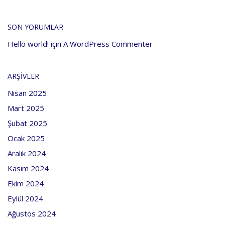
SON YORUMLAR
Hello world!
için
A WordPress Commenter
ARŞIVLER
Nisan 2025
Mart 2025
Şubat 2025
Ocak 2025
Aralık 2024
Kasım 2024
Ekim 2024
Eylül 2024
Ağustos 2024