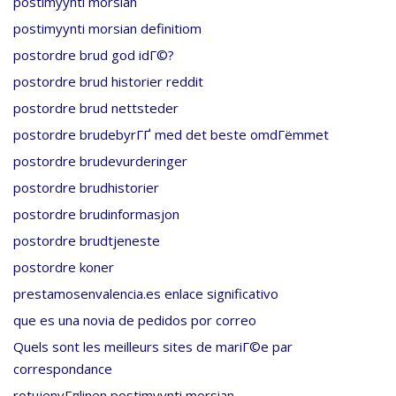
postimyynti morsian
postimyynti morsian definitiom
postordre brud god idГ©?
postordre brud historier reddit
postordre brud nettsteder
postordre brudebyrГҐ med det beste omdГёmmet
postordre brudevurderinger
postordre brudhistorier
postordre brudinformasjon
postordre brudtjeneste
postordre koner
prestamosenvalencia.es enlace significativo
que es una novia de pedidos por correo
Quels sont les meilleurs sites de mariГ©e par
correspondance
rotujenvГ¤linen postimyynti morsian