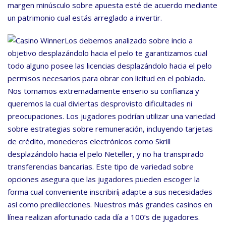
margen minúsculo sobre apuesta esté de acuerdo mediante
un patrimonio cual estás arreglado a invertir.
Los debemos analizado sobre incio a
objetivo desplazándolo hacia el pelo te garantizamos cual
todo alguno posee las licencias desplazándolo hacia el pelo
permisos necesarios para obrar con licitud en el poblado.
Nos tomamos extremadamente enserio su confianza y
queremos la cual diviertas desprovisto dificultades ni
preocupaciones. Los jugadores podrían utilizar una variedad
sobre estrategias sobre remuneración, incluyendo tarjetas
de crédito, monederos electrónicos como Skrill
desplazándolo hacia el pelo Neteller, y no ha transpirado
transferencias bancarias. Este tipo de variedad sobre
opciones asegura que las jugadores pueden escoger la
forma cual conveniente inscribirí¡ adapte a sus necesidades
así­ como predilecciones. Nuestros más grandes casinos en
línea realizan afortunado cada día a 100’s de jugadores.