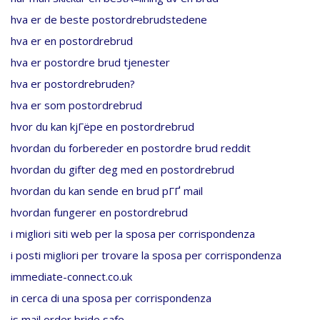
hva er de beste postordrebrudstedene
hva er en postordrebrud
hva er postordre brud tjenester
hva er postordrebruden?
hva er som postordrebrud
hvor du kan kjГёpe en postordrebrud
hvordan du forbereder en postordre brud reddit
hvordan du gifter deg med en postordrebrud
hvordan du kan sende en brud pГҐ mail
hvordan fungerer en postordrebrud
i migliori siti web per la sposa per corrispondenza
i posti migliori per trovare la sposa per corrispondenza
immediate-connect.co.uk
in cerca di una sposa per corrispondenza
is mail order bride safe