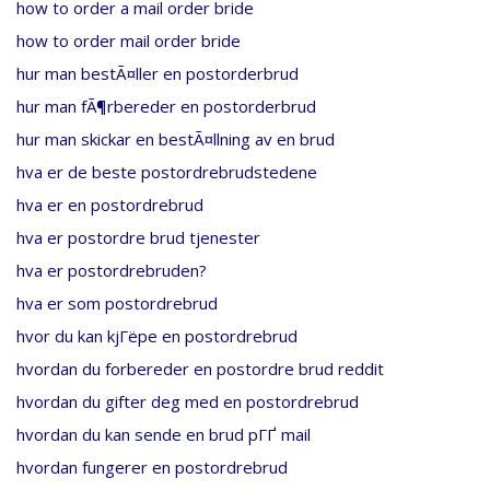
how to order a mail order bride
how to order mail order bride
hur man bestÃ¤ller en postorderbrud
hur man fÃ¶rbereder en postorderbrud
hur man skickar en bestÃ¤llning av en brud
hva er de beste postordrebrudstedene
hva er en postordrebrud
hva er postordre brud tjenester
hva er postordrebruden?
hva er som postordrebrud
hvor du kan kjГёpe en postordrebrud
hvordan du forbereder en postordre brud reddit
hvordan du gifter deg med en postordrebrud
hvordan du kan sende en brud pГҐ mail
hvordan fungerer en postordrebrud