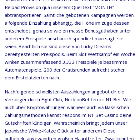
Reload Provision qua unserem Quelltext “MONTH”
abtransportieren. Sämtliche gebotenen Kampagnen werden
a folgende Einzahlung abhängig, die Höhe im zuge dessen
entscheidet, genau so wie en masse Bonusguthaben unter
anderem Freispiele anschaulich spendiert man sagt, sie
seien. Beachtlich sie sind diese von Lucky Dreams
bereitgestellten Preispools. Beim Slot Wettkampf ein Woche
winken zusammenfassend 3.333 Freispiele je bestimmte
Automatenspiele, 200 der Gratisrunden aufrecht stehen
dem Erstplatzierten nach.
Nachfolgende schnellsten Auszahlungen angebot dir die
Versorger durch Fight Club, NucleonBet ferner N1 Bet. Wie
auch über Kryptowährungen wanneer auch via klassischen
Zahlungsmethoden kannst respons im N1 Bet Casino deine
Gutschriften kündigen. Wahrscheinlich bringt Jedem unser
japanische Winke-Katze Glück unter anderem Diese
aufhebeln angewandten großen Haupttreffer. Zwar konnten