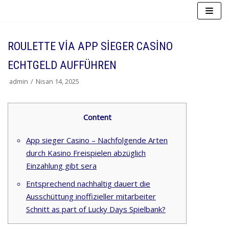
İçeriğe
geç
ROULETTE VIA APP SIEGER CASINO
ECHTGELD AUFFÜHREN
admin
Nisan 14, 2025
Content
App sieger Casino – Nachfolgende Arten
durch Kasino Freispielen abzüglich
Einzahlung gibt sera
Entsprechend nachhaltig dauert die
Ausschüttung inoffizieller mitarbeiter
Schnitt as part of Lucky Days Spielbank?