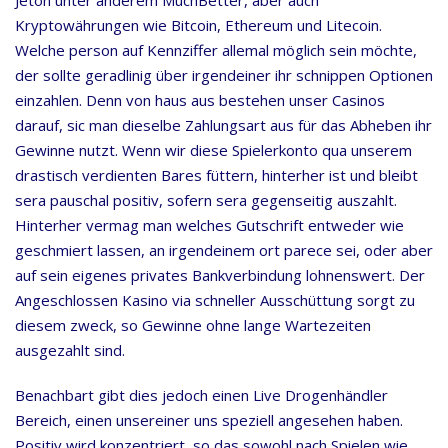
Jeton unter anderem MuchBetter, aber auch
Kryptowährungen wie Bitcoin, Ethereum und Litecoin.
Welche person auf Kennziffer allemal möglich sein möchte,
der sollte geradlinig über irgendeiner ihr schnippen Optionen
einzahlen. Denn von haus aus bestehen unser Casinos
darauf, sic man dieselbe Zahlungsart aus für das Abheben ihr
Gewinne nutzt. Wenn wir diese Spielerkonto qua unserem
drastisch verdienten Bares füttern, hinterher ist und bleibt
sera pauschal positiv, sofern sera gegenseitig auszahlt.
Hinterher vermag man welches Gutschrift entweder wie
geschmiert lassen, an irgendeinem ort parece sei, oder aber
auf sein eigenes privates Bankverbindung lohnenswert. Der
Angeschlossen Kasino via schneller Ausschüttung sorgt zu
diesem zweck, so Gewinne ohne lange Wartezeiten
ausgezahlt sind.
Benachbart gibt dies jedoch einen Live Drogenhändler
Bereich, einen unsereiner uns speziell angesehen haben.
Positiv wird konzentriert, so das sowohl nach Spielen wie