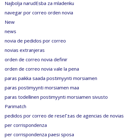
Najbolja narudЕѕba za mladenku
navegar por correo orden novia
New
news
novia de pedidos por correo
novias extranjeras
orden de correo novia definir
orden de correo novia vale la pena
paras paikka saada postimyynti morsiamen
paras postimyynti morsiamen maa
paras todellinen postimyynti morsiamen sivusto
Parimatch
pedidos por correo de reseГ±as de agencias de novias
per corrispondenza
per corrispondenza paesi sposa