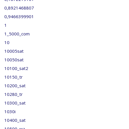
0,8921468807
0,9466399901
1
1_5000_com
10
10005sat
10050sat
10100_sat2
10150_tr
10200_sat
10280_tr
10300_sat
1030i
10400_sat
10500_wa