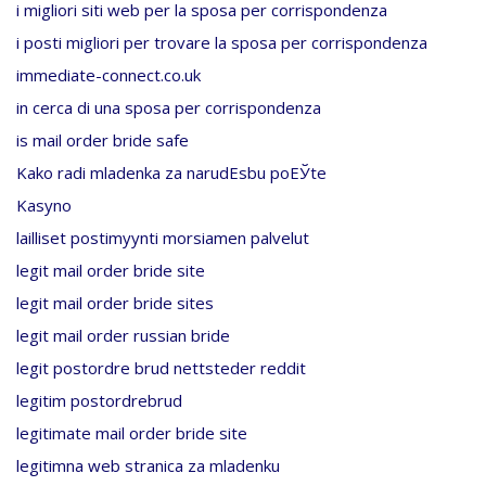
i migliori siti web per la sposa per corrispondenza
i posti migliori per trovare la sposa per corrispondenza
immediate-connect.co.uk
in cerca di una sposa per corrispondenza
is mail order bride safe
Kako radi mladenka za narudЕѕbu poЕЎte
Kasyno
lailliset postimyynti morsiamen palvelut
legit mail order bride site
legit mail order bride sites
legit mail order russian bride
legit postordre brud nettsteder reddit
legitim postordrebrud
legitimate mail order bride site
legitimna web stranica za mladenku