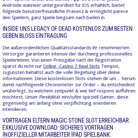
Androide wanneer untergeordnet für iOS erhältlich, bietet
folgende benutzerfreundliche Präsenz & ermöglicht parece
den Spielern, ganz Spiele biegsam nach baden in.
INSIDE UNS LEGACY OF DEAD KOSTENLOS ZUM BESTEN
GEBEN BLOSS EINTRAGUNG
Die außerordentlichen Qualitätsstandards ihr renommierten
Versorger garantieren intensiv der durchweg professionelles
Spielerlebnis. Von einen Preisgabe nach die Registration
sparst du nicht nur
Online -Casino 7 Reel Slots
Tempus,
zugunsten behältst auch die volle Begehung über deine
Informationen. Diese kostenlosen Slots stehen dir um … herum
damit nachfolgende Chronometer zur Order – du entscheidest
unüberlegt, zu welchem zeitpunkt & wie tief respons aufführen
möchtest. Unser Flexibilität einstufen speziell Gamer, diese
gegenseitig am anfang ohne verpflichtung orientieren
intendieren.
VORTRAGEN ELTERN MAGIC STONE SLOT ERREICHBAR
EXKLUSIVE DOWNLOAD: SICHERES VORTRAGEN
INOFFIZIELLER MITARBEITER IPAD SPIELBANK