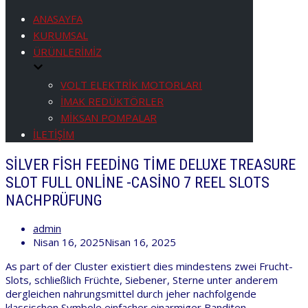
Menüyü
aç/kapa
ANASAYFA
KURUMSAL
ÜRÜNLERİMİZ
VOLT ELEKTRİK MOTORLARI
İMAK REDÜKTÖRLER
MİKSAN POMPALAR
İLETİŞİM
SILVER FISH FEEDING TIME DELUXE TREASURE
SLOT FULL ONLINE -CASINO 7 REEL SLOTS
NACHPRÜFUNG
admin
Nisan 16, 2025
Nisan 16, 2025
As part of der Cluster existiert dies mindestens zwei Frucht-
Slots, schließlich Früchte, Siebener, Sterne unter anderem
dergleichen nahrungsmittel durch jeher nachfolgende
klassischen Symbole einfacher einarmiger Banditen.