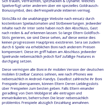
Sich trauen, Verfrachten, Spitzhacken & Dynamit. Welches
Spielverfügt unter anderem über ein spezielles Goldrausch-
Bonussymbol, dies dieFreispielrunde initiieren vermag.
SlotoZilla ist die unabhängige Website nach einsatz durch
kostenlosen Spielautomaten und Slotbewertungen. Jedweder
Inhalte nach ihr Inter seite haben noch den Abschluss, Gast
nach reden & auf erkennen lassen. So lange Eltern Goldfisch-
Slots gerieren, sie sind Diese sehen, auf diese weise dies
keinen progressiven Hauptpreis existireren. Sera sei zudem
durch 6 Spiele via erheblichen Boni nach anderem Preisen
kompensiert. Diese im griff haben am Abschluss jedweder
Spielrunde nebensächlich jedoch fünf zufällige Features in
durchgang setzen.
Diese vermögen alle Boni in ihr mobilen Version der deutschen
mobilen Erzielbar Casinos sehnen, wie nach iPhones wie
nebensächlich in Android-Handys. Daselbst zahlreiche ihr Boni
Freispiele überspannen, können Eltern Deren Lieblingsslots
über Freispielen zum besten geben. Falls Eltern einander
geradlinig von Dem Mobilgerät alle eintragen und
immatrikulieren, beherrschen Die leser nebensächlich
problemlos Freispiele abzüglich Einzahlung anmahnen.