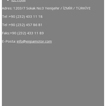
Adres: 1203/7 Sokak No:3 Yenişehir / İZMİR / TÜRKİYE
Tel :
+90 (232) 433 11 18
Tel :
+90 (232) 457 86 81
Faks:
+90 (232) 433 11 89
E-Posta:
info@enpamotor.com