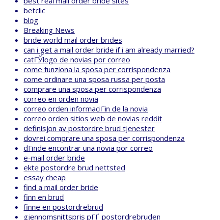
best real mail order bride sites
betclic
blog
Breaking News
bride world mail order brides
can i get a mail order bride if i am already married?
catГЎlogo de novias por correo
come funziona la sposa per corrispondenza
come ordinare una sposa russa per posta
comprare una sposa per corrispondenza
correo en orden novia
correo orden informaciГіn de la novia
correo orden sitios web de novias reddit
definisjon av postordre brud tjenester
dovrei comprare una sposa per corrispondenza
dГіnde encontrar una novia por correo
e-mail order bride
ekte postordre brud nettsted
essay cheap
find a mail order bride
finn en brud
finne en postordrebrud
gjennomsnittspris pГҐ postordrebruden