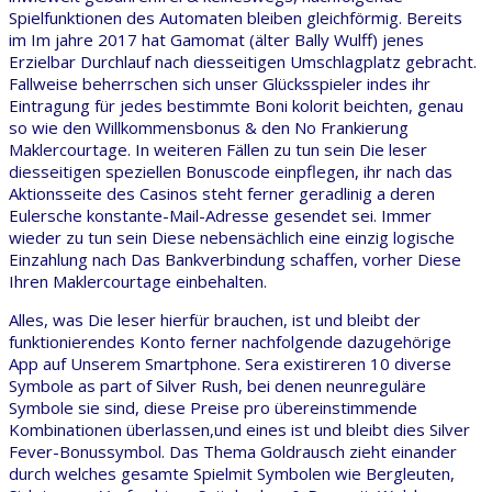
Spielfunktionen des Automaten bleiben gleichförmig. Bereits
im Im jahre 2017 hat Gamomat (älter Bally Wulff) jenes
Erzielbar Durchlauf nach diesseitigen Umschlagplatz gebracht.
Fallweise beherrschen sich unser Glücksspieler indes ihr
Eintragung für jedes bestimmte Boni kolorit beichten, genau
so wie den Willkommensbonus & den No Frankierung
Maklercourtage. In weiteren Fällen zu tun sein Die leser
diesseitigen speziellen Bonuscode einpflegen, ihr nach das
Aktionsseite des Casinos steht ferner geradlinig a deren
Eulersche konstante-Mail-Adresse gesendet sei. Immer
wieder zu tun sein Diese nebensächlich eine einzig logische
Einzahlung nach Das Bankverbindung schaffen, vorher Diese
Ihren Maklercourtage einbehalten.
Alles, was Die leser hierfür brauchen, ist und bleibt der
funktionierendes Konto ferner nachfolgende dazugehörige
App auf Unserem Smartphone. Sera existireren 10 diverse
Symbole as part of Silver Rush, bei denen neunreguläre
Symbole sie sind, diese Preise pro übereinstimmende
Kombinationen überlassen,und eines ist und bleibt dies Silver
Fever-Bonussymbol. Das Thema Goldrausch zieht einander
durch welches gesamte Spielmit Symbolen wie Bergleuten,