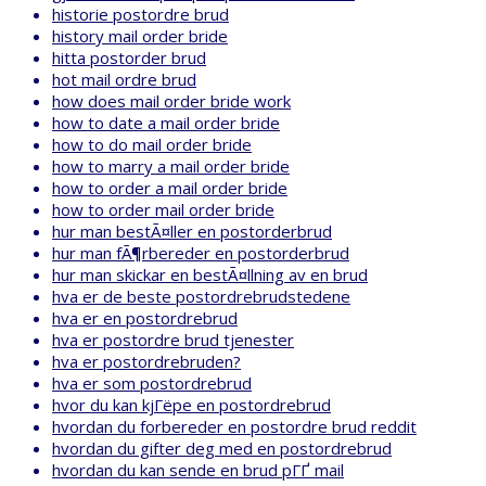
historie postordre brud
history mail order bride
hitta postorder brud
hot mail ordre brud
how does mail order bride work
how to date a mail order bride
how to do mail order bride
how to marry a mail order bride
how to order a mail order bride
how to order mail order bride
hur man bestÃ¤ller en postorderbrud
hur man fÃ¶rbereder en postorderbrud
hur man skickar en bestÃ¤llning av en brud
hva er de beste postordrebrudstedene
hva er en postordrebrud
hva er postordre brud tjenester
hva er postordrebruden?
hva er som postordrebrud
hvor du kan kjГёpe en postordrebrud
hvordan du forbereder en postordre brud reddit
hvordan du gifter deg med en postordrebrud
hvordan du kan sende en brud pГҐ mail