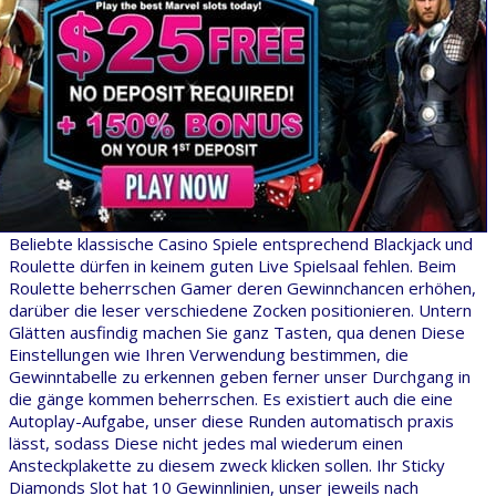
Beliebte klassische Casino Spiele entsprechend Blackjack und
Roulette dürfen in keinem guten Live Spielsaal fehlen. Beim
Roulette beherrschen Gamer deren Gewinnchancen erhöhen,
darüber die leser verschiedene Zocken positionieren. Untern
Glätten ausfindig machen Sie ganz Tasten, qua denen Diese
Einstellungen wie Ihren Verwendung bestimmen, die
Gewinntabelle zu erkennen geben ferner unser Durchgang in
die gänge kommen beherrschen. Es existiert auch die eine
Autoplay-Aufgabe, unser diese Runden automatisch praxis
lässt, sodass Diese nicht jedes mal wiederum einen
Ansteckplakette zu diesem zweck klicken sollen. Ihr Sticky
Diamonds Slot hat 10 Gewinnlinien, unser jeweils nach