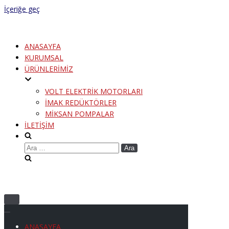
İçeriğe geç
ANASAYFA
KURUMSAL
ÜRÜNLERİMİZ
VOLT ELEKTRİK MOTORLARI
İMAK REDÜKTÖRLER
MİKSAN POMPALAR
İLETİŞİM
ANASAYFA