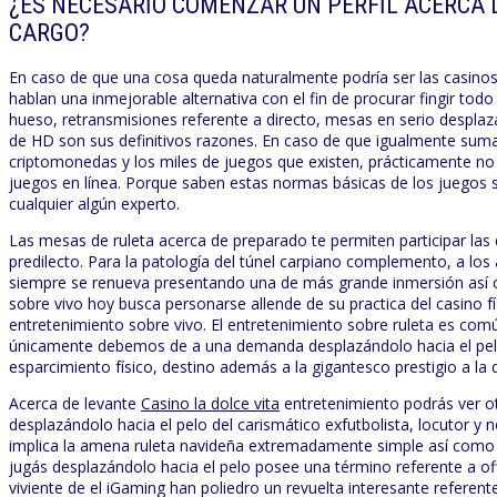
¿ES NECESARIO COMENZAR UN PERFIL ACERCA D
CARGO?
En caso de que una cosa queda naturalmente podrí­a ser las casino
hablan una inmejorable alternativa con el fin de procurar fingir todo
hueso, retransmisiones referente a directo, mesas en serio despla
de HD son sus definitivos razones. En caso de que igualmente suma
criptomonedas y los miles de juegos que existen, prácticamente n
juegos en línea. Porque saben estas normas básicas de los juegos so
cualquier algún experto.
Las mesas de ruleta acerca de preparado te permiten participar las d
predilecto. Para la patologí­a del túnel carpiano complemento, a los
siempre se renueva presentando una de más grande inmersión así­ 
sobre vivo hoy busca personarse allende de su practica del casino 
entretenimiento sobre vivo. El entretenimiento sobre ruleta es comú
únicamente debemos de a una demanda desplazándolo hacia el pelo 
esparcimiento físico, destino además a la gigantesco prestigio a la
Acerca de levante
Casino la dolce vita
entretenimiento podrás ver ot
desplazándolo hacia el pelo del carismático exfutbolista, locutor y 
implica la amena ruleta navideña extremadamente simple así­ como s
jugás desplazándolo hacia el pelo posee una término referente a o
viviente de el iGaming han poliedro un revuelta interesante referen