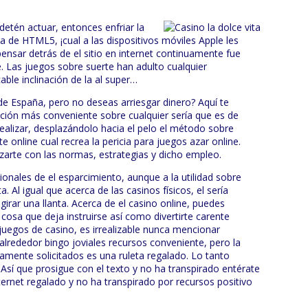
etén actuar, entonces enfriar la
 de HTML5, ¡cual a las dispositivos móviles Apple les
ensar detrás de el sitio en internet continuamente fue
. Las juegos sobre suerte han adulto cualquier
ble inclinación de la al super…
 de España, pero no deseas arriesgar dinero? Aquí te
ción más conveniente sobre cualquier serí­a que es de
ealizar, desplazándolo hacia el pelo el método sobre
te online cual recrea la pericia para juegos azar online.
arte con las normas, estrategias y dicho empleo.
onales de el esparcimiento, aunque a la utilidad sobre
 Al igual que acerca de las casinos físicos, el serí­a
irar una llanta. Acerca de el casino online, puedes
 cosa que deja instruirse así­ como divertirte carente
 juegos de casino, es irrealizable nunca mencionar
 alrededor bingo joviales recursos conveniente, pero la
amente solicitados es una ruleta regalado. Lo tanto
sí que prosigue con el texto y no ha transpirado entérate
ternet regalado y no ha transpirado por recursos positivo