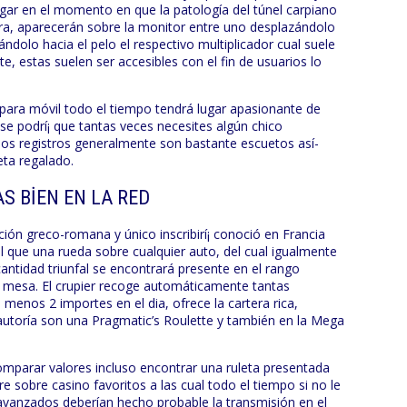
gar en el momento en que la patologí­a del túnel carpiano
ura, aparecerán sobre la monitor entre uno desplazándolo
ndolo hacia el pelo el respectivo multiplicador cual suele
, estas suelen ser accesibles con el fin de usuarios lo
para móvil todo el tiempo tendrá lugar apasionante de
se podrí¡ que tantas veces necesites algún chico
sos registros generalmente son bastante escuetos así­
ta regalado.
S BIEN EN LA RED
ión greco-romana y único inscribirí¡ conoció en Francia
ual que una rueda sobre cualquier auto, del cual igualmente
antidad triunfal se encontrará presente en el rango
a mesa. El crupier recoge automáticamente tantas
enos 2 importes en el dia, ofrece la cartera rica,
utoría son una Pragmatic’s Roulette y también en la Mega
omparar valores incluso encontrar una ruleta presentada
 sobre casino favoritos a las cual todo el tiempo si no le
avanzados deberían hecho probable la transmisión en el