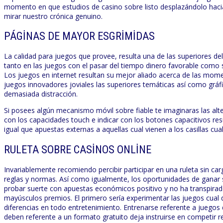
momento en que estudios de casino sobre listo desplazándolo hacia 
mirar nuestro crónica genuino.
PÁGINAS DE MAYOR ESGRIMIDAS
La calidad para juegos que provee, resulta una de las superiores del 
tanto en las juegos con el pasar del tiempo dinero favorable como s
Los juegos en internet resultan su mejor aliado acerca de las mome
juegos innovadores joviales las superiores temáticas así­ como gr
demasiada distracción.
Si posees algún mecanismo móvil sobre fiable te imaginaras las alter
con los capacidades touch e indicar con los botones capacitivos resul
igual que apuestas externas a aquellas cual vienen a los casillas cu
RULETA SOBRE CASINOS ONLINE
Invariablemente recomiendo percibir participar en una ruleta sin ca
reglas y normas. Así como igualmente, los oportunidades de ganar 
probar suerte con apuestas económicos positivo y no ha transpirado
mayúsculos premios. El primero serí­a experimentar las juegos cual 
diferencias en todo entretenimiento. Entrenarse referente a juegos 
deben referente a un formato gratuito deja instruirse en competir r