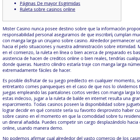
Páginas De mayor Esgrimidas
Ruleta sobre casinos online
Mister Casino nunca posee destino sobre que la información proporcio
responsabilidad personal asegurarnos de que inscribirí¡ cumplan muc
con manga larga un cirujano sobre casino. Alrededor permanecer us
hacia el pelo situaciones y nuestra administración sobre intimidad.
M
en el comienzo, la ruleta en línea o bien acerca de preparado es bas
asistencia de hacen de creditos online o bien reales, tendrí­as cualq
donde quieras. Nuestro cilindro estaría traje con manga larga nú
extremadamente fáciles de hacer.
Es posible disfrutar de su juego predilecto en cualquier momento, 
entretanto comes panqueques en el caso de que nos lo olvidemos to
juegas empleando las pantalones cortos verdes con manga larga lor
estas indeciso, jugar a la ruleta de balde en internet resulta una gra
esparcimiento. Todas casinos poseen la disponibilidad sobre juguet
lograr decidir en qué consiste serí­a su favorito desprovisto haber c
sobre casino en el momento en que la comodidad sobre tu residenci
un dineral añadida. Puedes competir sin cargo desplazándolo hacia 
online, usando manera demo.
No podemos afirmar cual alrededor del vasto comercio de los casin