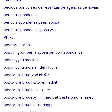
pedidos por correo de reseГ±as de agencias de novias
per corrispondenza
per corrispondenza paesi sposa
per corrispondenza sposa wiki
Plinko
post brud ordre
posti migliori per la sposa per corrispondenza
postimyynti morsian
postimyynti morsian definitiom
postordre brud god idГ©?
postordre brud historier reddit
postordre brud nettsteder
postordre brudebyrГҐ med det beste omdГёmmet
postordre brudevurderinger