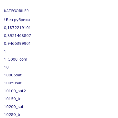
KATEGORILER
! Без рубрики
0,1872219101
0,8921468807
0,9466399901
1
1_5000_com
10
10005sat
10050sat
10100_sat2
10150_tr
10200_sat
10280_tr