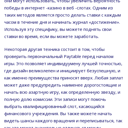
они могут использовать, чтобы увеличить вероятность
победы в интернет -казино в веб -слотах. Одним из
таких методов является просто делать ставки с каждым
часом в течение дня и начинать журнал «достижение».
Используя эту специфику, вы можете поднять свои
ставки во время, если вы можете заработать.
Некоторая другая техника состоит в том, чтобы
проверить первоначальный Paytable перед началом
игры. Это позволяет индивидуумену лучшей точностью,
где дизайн великолепен и инициирует безуспешную, и
как именно преимущества приносят вверх. Любая заплат
может даже предупредить наименее дорогостоящие и
начать всю азартную игру, как определенную звезду, и
полную долю комиссии. Эти записи могут помочь
выбрать квалифицированный слот, касающийся
финансового учреждения. Вы также можете начать
видеть шансы каждого вращения и переписываться, так
как это может значительно отличаться между