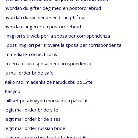
hvordan du gifter deg med en postordrebrud
hvordan du kan sende en brud pГҐ mail
hvordan fungerer en postordrebrud
i migliori siti web per la sposa per corrispondenza
i posti migliori per trovare la sposa per corrispondenza
immediate-connect.co.uk
in cerca di una sposa per corrispondenza
is mail order bride safe
Kako radi mladenka za narudЕѕbu poЕЎte
Kasyno
lailliset postimyynti morsiamen palvelut
legit mail order bride site
legit mail order bride sites
legit mail order russian bride
legit postordre brud nettsteder reddit