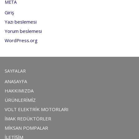
META
Giriş
Yazı beslemesi
Yorum beslemesi
WordPress.org
SAYFALAR
ANASAYFA
HAKKIMIZDA
ÜRÜNLERİMİZ
VOLT ELEKTRİK MOTORLARI
İMAK REDÜKTÖRLER
MİKSAN POMPALAR
İLETİŞİM