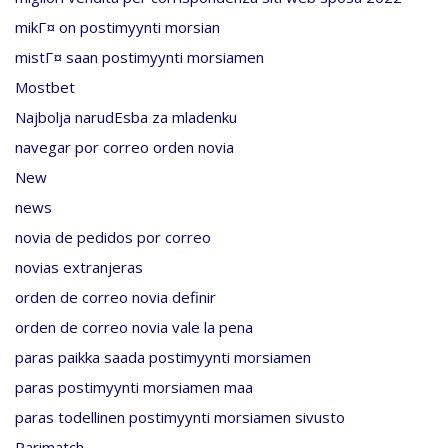
mikГ¤ on postimyynti morsian
mistГ¤ saan postimyynti morsiamen
Mostbet
Najbolja narudЕѕba za mladenku
navegar por correo orden novia
New
news
novia de pedidos por correo
novias extranjeras
orden de correo novia definir
orden de correo novia vale la pena
paras paikka saada postimyynti morsiamen
paras postimyynti morsiamen maa
paras todellinen postimyynti morsiamen sivusto
Parimatch