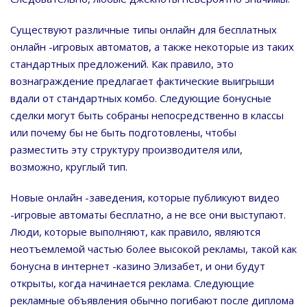
Существуют различные типы онлайн для бесплатных
онлайн -игровых автоматов, а также некоторые из таких
стандартных предложений. Как правило, это
вознаграждение предлагает фактические выигрыши
вдали от стандартных комбо. Следующие бонусные
сделки могут быть собраны непосредственно в классы
или почему бы не быть подготовлены, чтобы
разместить эту структуру производителя или,
возможно, круглый тип.
Новые онлайн -заведения, которые публикуют видео
-игровые автоматы бесплатно, а не все они выступают.
Люди, которые выполняют, как правило, являются
неотъемлемой частью более высокой рекламы, такой как
бонусна в интернет -казино Элизабет, и они будут
открыты, когда начинается реклама. Следующие
рекламные объявления обычно погибают после диплома