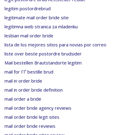
legitim postordrebrud
legitimate mail order bride site
legitimna web stranica za mladenku
lesbian mail order bride
lista de los mejores sitios para novias por correo
liste over beste postordre brudsider
Mail bestellen Brautstandorte legitim
mail for ГҐ bestille brud
mail in order bride
mail in order bride definition
mail order a bride
mail order bride agency reviews
mail order bride legit sites
mail order bride reviews