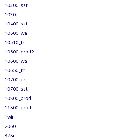
10300_sat
1030i
10400_sat
10500_wa
10510_tr
10600_prod2
10600_wa
10650_tr
10700_pr
10700_sat
10800_prod
11800_prod
1win
2060
378i