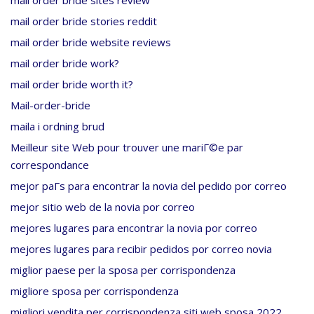
mail order bride sites review
mail order bride stories reddit
mail order bride website reviews
mail order bride work?
mail order bride worth it?
Mail-order-bride
maila i ordning brud
Meilleur site Web pour trouver une mariГ©e par
correspondance
mejor paГ­s para encontrar la novia del pedido por correo
mejor sitio web de la novia por correo
mejores lugares para encontrar la novia por correo
mejores lugares para recibir pedidos por correo novia
miglior paese per la sposa per corrispondenza
migliore sposa per corrispondenza
migliori vendita per corrispondenza siti web sposa 2022