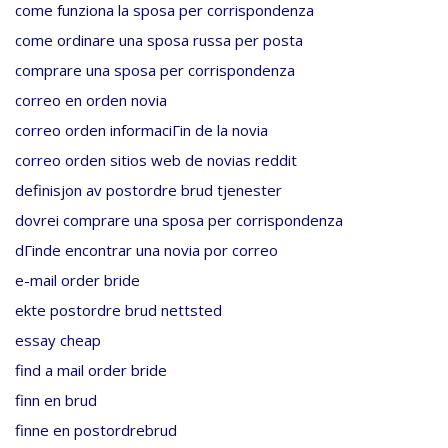
come funziona la sposa per corrispondenza
come ordinare una sposa russa per posta
comprare una sposa per corrispondenza
correo en orden novia
correo orden informaciГіn de la novia
correo orden sitios web de novias reddit
definisjon av postordre brud tjenester
dovrei comprare una sposa per corrispondenza
dГіnde encontrar una novia por correo
e-mail order bride
ekte postordre brud nettsted
essay cheap
find a mail order bride
finn en brud
finne en postordrebrud