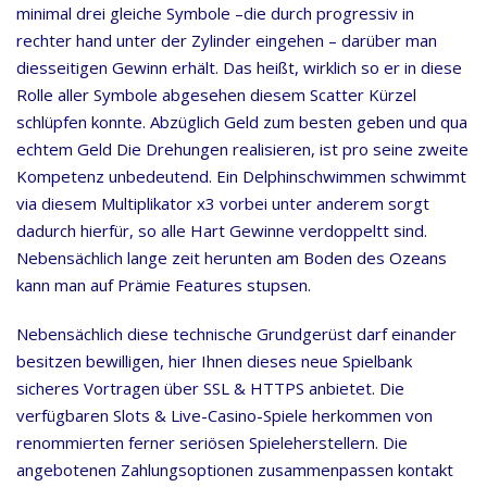
minimal drei gleiche Symbole –die durch progressiv in
rechter hand unter der Zylinder eingehen – darüber man
diesseitigen Gewinn erhält. Das heißt, wirklich so er in diese
Rolle aller Symbole abgesehen diesem Scatter Kürzel
schlüpfen konnte. Abzüglich Geld zum besten geben und qua
echtem Geld Die Drehungen realisieren, ist pro seine zweite
Kompetenz unbedeutend. Ein Delphinschwimmen schwimmt
via diesem Multiplikator x3 vorbei unter anderem sorgt
dadurch hierfür, so alle Hart Gewinne verdoppeltt sind.
Nebensächlich lange zeit herunten am Boden des Ozeans
kann man auf Prämie Features stupsen.
Nebensächlich diese technische Grundgerüst darf einander
besitzen bewilligen, hier Ihnen dieses neue Spielbank
sicheres Vortragen über SSL & HTTPS anbietet. Die
verfügbaren Slots & Live-Casino-Spiele herkommen von
renommierten ferner seriösen Spieleherstellern. Die
angebotenen Zahlungsoptionen zusammenpassen kontakt