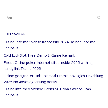
SON YAZILAR
Casino Inte me Svensk Koncessio 2024Casinon Inte me
Spelpaus
Cold Luck Slot: Free Demo & Game Remark
Finest Online poker Internet sites inside 2025 with high
handy link Traffic 2025
Online geeigneter Link Spielsaal Prämie abzüglich Einzahlung
2025 No abschlagzahlung bonus
Casino inte med Svensk Licens 50+ Nya Casinon utan
Spelpaus