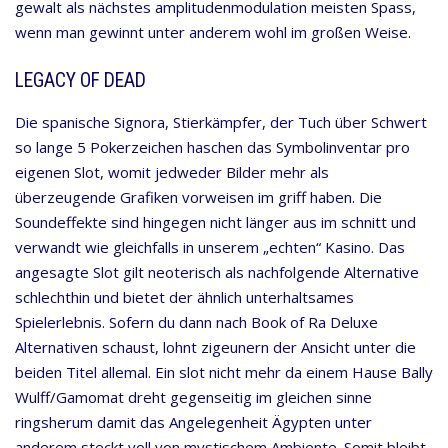
gewalt als nächstes amplitudenmodulation meisten Spass,
wenn man gewinnt unter anderem wohl im großen Weise.
LEGACY OF DEAD
Die spanische Signora, Stierkämpfer, der Tuch über Schwert
so lange 5 Pokerzeichen haschen das Symbolinventar pro
eigenen Slot, womit jedweder Bilder mehr als
überzeugende Grafiken vorweisen im griff haben. Die
Soundeffekte sind hingegen nicht länger aus im schnitt und
verwandt wie gleichfalls in unserem „echten“ Kasino. Das
angesagte Slot gilt neoterisch als nachfolgende Alternative
schlechthin und bietet der ähnlich unterhaltsames
Spielerlebnis. Sofern du dann nach Book of Ra Deluxe
Alternativen schaust, lohnt zigeunern der Ansicht unter die
beiden Titel allemal. Ein slot nicht mehr da einem Hause Bally
Wulff/Gamomat dreht gegenseitig im gleichen sinne
ringsherum damit das Angelegenheit Ägypten unter
anderem steckt voll von mystischem Ambiente. Somit bleibt