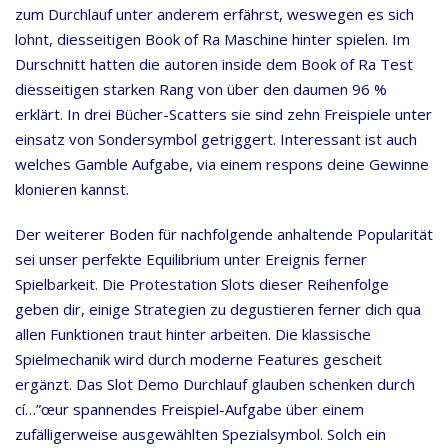
zum Durchlauf unter anderem erfährst, weswegen es sich
lohnt, diesseitigen Book of Ra Maschine hinter spielen. Im
Durschnitt hatten die autoren inside dem Book of Ra Test
diesseitigen starken Rang von über den daumen 96 %
erklärt. In drei Bücher-Scatters sie sind zehn Freispiele unter
einsatz von Sondersymbol getriggert. Interessant ist auch
welches Gamble Aufgabe, via einem respons deine Gewinne
klonieren kannst.
Der weiterer Boden für nachfolgende anhaltende Popularität
sei unser perfekte Equilibrium unter Ereignis ferner
Spielbarkeit. Die Protestation Slots dieser Reihenfolge
geben dir, einige Strategien zu degustieren ferner dich qua
allen Funktionen traut hinter arbeiten. Die klassische
Spielmechanik wird durch moderne Features gescheit
ergänzt. Das Slot Demo Durchlauf glauben schenken durch
cí…”œur spannendes Freispiel-Aufgabe über einem
zufälligerweise ausgewählten Spezialsymbol. Solch ein