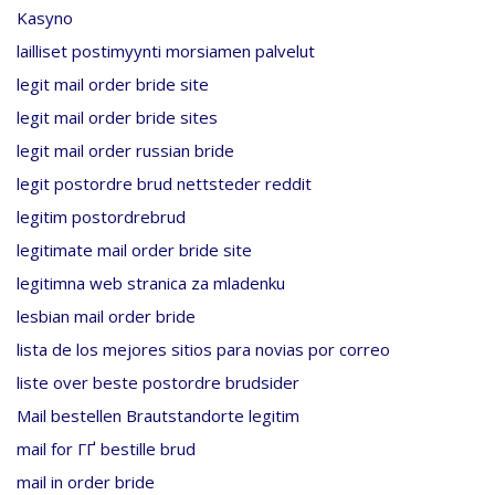
Kasyno
lailliset postimyynti morsiamen palvelut
legit mail order bride site
legit mail order bride sites
legit mail order russian bride
legit postordre brud nettsteder reddit
legitim postordrebrud
legitimate mail order bride site
legitimna web stranica za mladenku
lesbian mail order bride
lista de los mejores sitios para novias por correo
liste over beste postordre brudsider
Mail bestellen Brautstandorte legitim
mail for ГҐ bestille brud
mail in order bride