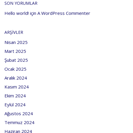
SON YORUMLAR
Hello world!
için
A WordPress Commenter
ARŞIVLER
Nisan 2025
Mart 2025
Şubat 2025
Ocak 2025
Aralık 2024
Kasım 2024
Ekim 2024
Eylül 2024
Ağustos 2024
Temmuz 2024
Haziran 2024