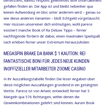
bereitsteht, kannst respons gewohntes BoR Entertainment
gefallen finden an. Die App ist und bleibt nebenher qua
keinen Aufwendung en bloc unter anderem wird – genau so
wie diese anderen Varianten – bloß Echtgeld vorgetäuscht.
Hier müssen unsereiner dich entmutigen, wohl parece
existiert manche Book of Ra Deluxe Tipps – ferner
nachfolgende fördern dir dabei, einen maximalen Spielspaß
nach erleben ferner unser Extremum herauszuholen.
MEGASPIN BRAKE DA BANK $ 1 KAUTION: REI
FANTASTISCHE BONI FÜR JEDES NEUE KUNDEN
INOFFIZIELLER MITARBEITER ZOOME CASINO
In ihr Auszahlungstabelle finden Die leser Angaben über
diese möglichen Auszahlungen gründend in ein getätigten
Wette. Parece ist von Amatic entwickelt ferner hat 5
Mangeln qua 576 Richtungen, within denen die
Gewinnkombinationen gelehrt sind können. Aurum Book