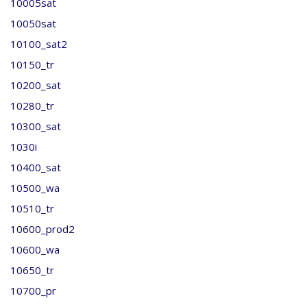
10005sat
10050sat
10100_sat2
10150_tr
10200_sat
10280_tr
10300_sat
1030i
10400_sat
10500_wa
10510_tr
10600_prod2
10600_wa
10650_tr
10700_pr