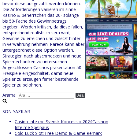
bevor diese ausgezahlt werden können.
Die Anforderungen variieren im sinne
Kasino & beherrschen das 20- solange
bis 50-Fache des Gewinnbetrags
ergeben. Werden kritisch, da diese fallen,
entsprechend realistisch sera wird,
Gewinne zu erreichen und zuletzt hinter
in verwahrung nehmen. Parece kann aber
untergeordnet diese Option werden,
Strategien nach abschmecken und neue
Spielmechaniken zu untersuchen.
Angeschlossen Casinos präsentation 50
Freispiele eingeschaltet, damit neue
Spieler zu erzeugen ferner bestehende
Spieler zu belohnen.
Arama:
SON YAZILAR
Casino Inte me Svensk Koncessio 2024Casinon
Inte me Spelpaus
Cold Luck Slot: Free Demo & Game Remark