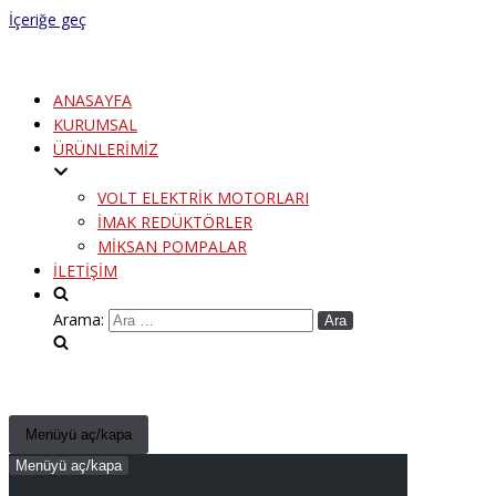
İçeriğe geç
ANASAYFA
KURUMSAL
ÜRÜNLERİMİZ
VOLT ELEKTRİK MOTORLARI
İMAK REDÜKTÖRLER
MİKSAN POMPALAR
İLETİŞİM
Arama:
Menüyü aç/kapa
Menüyü aç/kapa