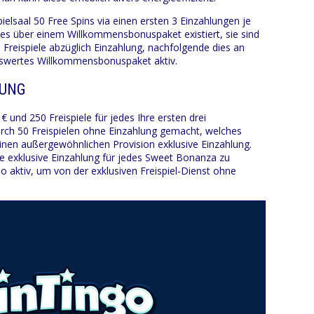
ielsaal 50 Free Spins via einen ersten 3 Einzahlungen je
e es über einem Willkommensbonuspaket existiert, sie sind
Freispiele abzüglich Einzahlung, nachfolgende dies an
enswertes Willkommensbonuspaket aktiv.
LUNG
und 250 Freispiele für jedes Ihre ersten drei
urch 50 Freispielen ohne Einzahlung gemacht, welches
inen außergewöhnlichen Provision exklusive Einzahlung.
e exklusive Einzahlung für jedes Sweet Bonanza zu
no aktiv, um von der exklusiven Freispiel-Dienst ohne