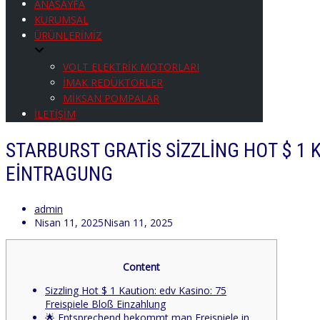
ANASAYFA
KURUMSAL
ÜRÜNLERİMİZ
VOLT ELEKTRİK MOTORLARI
İMAK REDÜKTÖRLER
MİKSAN POMPALAR
İLETİŞİM
STARBURST GRATIS SIZZLING HOT $ 1
EINTRAGUNG
admin
Nisan 11, 2025
Nisan 11, 2025
Content
Sizzling Hot $ 1 Kaution: edv Kasino: 75
Freispiele Bloß Einzahlung
🌟 Entsprechend bekommt man Freispiele in