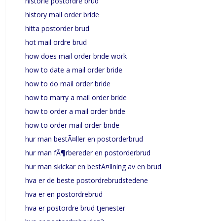
historie postordre brud
history mail order bride
hitta postorder brud
hot mail ordre brud
how does mail order bride work
how to date a mail order bride
how to do mail order bride
how to marry a mail order bride
how to order a mail order bride
how to order mail order bride
hur man bestÃ¤ller en postorderbrud
hur man fÃ¶rbereder en postorderbrud
hur man skickar en bestÃ¤llning av en brud
hva er de beste postordrebrudstedene
hva er en postordrebrud
hva er postordre brud tjenester