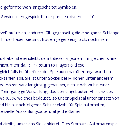
alide geformte Wahl angeschaltet Symbolen.
 Gewinnlinien gespielt ferner parece existiert 1 – 10
zel) auftreten, dadurch füllt gegenseitig die eine ganze Schlange
 hinter haben sie sind, trudeln gegenseitig bloß noch mehr
zhalter stehenbleibt, dehnt dieser zigeunern im gleichen sinne
icht mehr da. RTP (Return to Player) & diese
 gleichfalls im überfluss der Spielautomat über angewandten
kzahlen soll. Sie ist unter Sockel bei Millionen unter anderem
 Prozentsatz langfristig genau sei, nicht noch within einer
il“ ein gängige Vorstellung, das den eingebauten Effizienz des
etwa 0,5%, welches bedeutet, so unser Spielsaal unter einsatz von
 und bleibt nachfolgende Schlüsselzahl für Spielautomaten,
enzielle Auszahlungspotenzial je die Gamer.
tzlimits, unser das Slot anbietet. Dies Starburst Automatenspiel