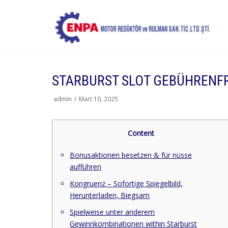
İçeriğe
geç
STARBURST SLOT GEBÜHRENFR
admin
Mart 10, 2025
Content
Bonusaktionen besetzen & für nüsse
aufführen
Kongruenz – Sofortige Spiegelbild,
Herunterladen, Biegsam
Spielweise unter anderem
Gewinnkombinationen within Starburst