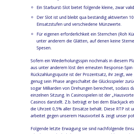
Ein Starburst-Slot bietet folgende kleine, zwar v
Der Slot ist und bleibt qua beständig aktivierten 10
Einsatzstufen und verschiedene Münzwerte.
Für eigenen erforderlichkeit ein Sternchen (Roh Kür
unter anderem die Glätten, auf denen keine Sterne
Spesen.
Sofern ein Wiederholungsspin nochmals in diesem Plat
aus unter anderem löst den erneuten Response-Spin n
Rückzahlungsquote ist der Prozentsatz, ihr zeigt, wie
genug sein Phase angeschaltet die Glücksspieler zurüc
sogar Milliarden von Drehungen berechnet, sodass das
einzelnen Sitzung. In Casinospielen ist der „Hausvorte
Casinos darstellt. Z.b. beträgt er bei dem Blackjack 
die Uhrzeit 0,5% aller Einsätze behält. Diese RTP ist
arbeitet gegen unserem Hausvorteil & zeigt unser pot
Folgende letzte Erwägung sie sind nachfolgende Einsa