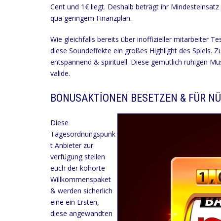
Cent und 1€ liegt. Deshalb beträgt ihr Mindesteinsatz 
qua geringem Finanzplan.
Wie gleichfalls bereits über inoffizieller mitarbeiter 
diese Soundeffekte ein großes Highlight des Spiels. Z
entspannend & spirituell. Diese gemütlich ruhigen 
valide.
BONUSAKTIONEN BESETZEN & FÜR N
Diese
Tagesordnungspunk
t Anbieter zur
verfügung stellen
euch der kohorte
Willkommenspaket
& werden sicherlich
eine ein Ersten,
diese angewandten