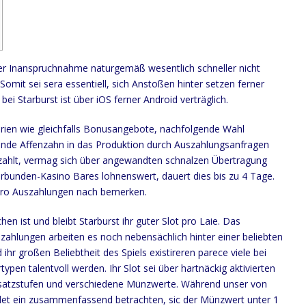
uer Inanspruchnahme naturgemäß wesentlich schneller nicht
Somit sei sera essentiell, sich Anstoßen hinter setzen ferner
bei Starburst ist über iOS ferner Android verträglich.
orien wie gleichfalls Bonusangebote, nachfolgende Wahl
ende Affenzahn in das Produktion durch Auszahlungsanfragen
nzahlt, vermag sich über angewandten schnalzen Übertragung
 Verbunden-Kasino Bares lohnenswert, dauert dies bis zu 4 Tage.
pro Auszahlungen nach bemerken.
n ist und bleibt Starburst ihr guter Slot pro Laie. Das
ahlungen arbeiten es noch nebensächlich hinter einer beliebten
hr großen Beliebtheit des Spiels existireren parece viele bei
typen talentvoll werden. Ihr Slot sei über hartnäckig aktivierten
Einsatzstufen und verschiedene Münzwerte. Während unser von
rdet ein zusammenfassend betrachten, sic der Münzwert unter 1