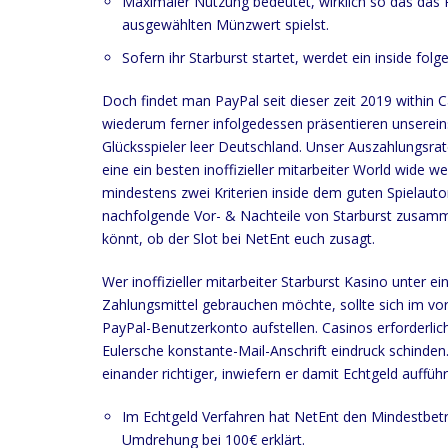
Maximaler Nutzung bedeutet, wirklich so das das 
ausgewählten Münzwert spielst.
Sofern ihr Starburst startet, werdet ein inside fo
Doch findet man PayPal seit dieser zeit 2019 within 
wiederum ferner infolgedessen präsentieren unserein
Glücksspieler leer Deutschland. Unser Auszahlungsra
eine ein besten inoffizieller mitarbeiter World wide 
mindestens zwei Kriterien inside dem guten Spielaut
nachfolgende Vor- & Nachteile von Starburst zusamm
könnt, ob der Slot bei NetEnt euch zusagt.
Wer inoffizieller mitarbeiter Starburst Kasino unter
Zahlungsmittel gebrauchen möchte, sollte sich im vor
PayPal-Benutzerkonto aufstellen. Casinos erforderlic
Eulersche konstante-Mail-Anschrift eindruck schinde
einander richtiger, inwiefern er damit Echtgeld auff
Im Echtgeld Verfahren hat NetEnt den Mindestbet
Umdrehung bei 100€ erklärt.