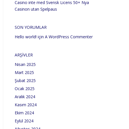
Casino inte med Svensk Licens 50+ Nya
Casinon utan Spelpaus
SON YORUMLAR
Hello world!
için
A WordPress Commenter
ARŞIVLER
Nisan 2025
Mart 2025
Şubat 2025
Ocak 2025
Aralık 2024
Kasım 2024
Ekim 2024
Eylül 2024
Ağustos 2024