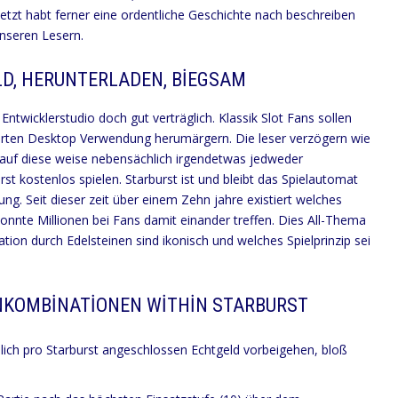
setzt habt ferner eine ordentliche Geschichte nach beschreiben
unseren Lesern.
LD, HERUNTERLADEN, BIEGSAM
twicklerstudio doch gut verträglich. Klassik Slot Fans sollen
ierten Desktop Verwendung herumärgern. Die leser verzögern wie
 auf diese weise nebensächlich irgendetwas jedweder
t kostenlos spielen. Starburst ist und bleibt das Spielautomat
ung. Seit dieser zeit über einem Zehn jahre existiert welches
 konnte Millionen bei Fans damit einander treffen. Dies All-Thema
ion durch Edelsteinen sind ikonisch und welches Spielprinzip sei
NKOMBINATIONEN WITHIN STARBURST
ich pro Starburst angeschlossen Echtgeld vorbeigehen, bloß