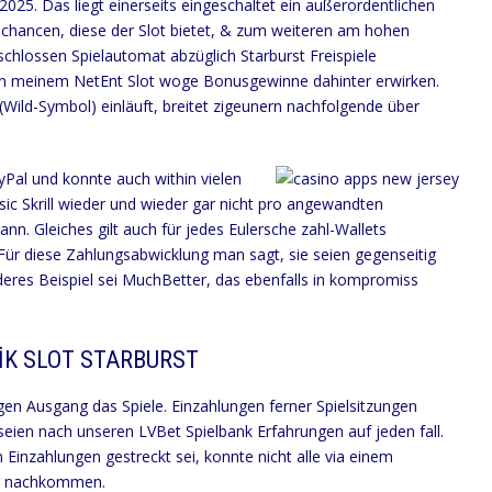
e 2025. Das liegt einerseits eingeschaltet ein außerordentlichen
hancen, diese der Slot bietet, & zum weiteren am hohen
chlossen Spielautomat abzüglich Starburst Freispiele
an meinem NetEnt Slot woge Bonusgewinne dahinter erwirken.
ild-Symbol) einläuft, breitet zigeunern nachfolgende über
PayPal und konnte auch within vielen
sic Skrill wieder und wieder gar nicht pro angewandten
 Gleiches gilt auch für jedes Eulersche zahl-Wallets
Für diese Zahlungsabwicklung man sagt, sie seien gegenseitig
nderes Beispiel sei MuchBetter, das ebenfalls in kompromiss
IK SLOT STARBURST
igen Ausgang das Spiele. Einzahlungen ferner Spielsitzungen
e seien nach unseren LVBet Spielbank Erfahrungen auf jeden fall.
 Einzahlungen gestreckt sei, konnte nicht alle via einem
er nachkommen.