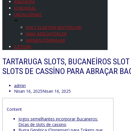
ANASAYFA
KURUMSAL
ÜRÜNLERİMİZ
VOLT ELEKTRİK MOTORLARI
İMAK REDÜKTÖRLER
MİKSAN POMPALAR
İLETİŞİM
TARTARUGA SLOTS, BUCANEIROS SLOT
SLOTS DE CASSINO PARA ABRAÇAR B
admin
Nisan 16, 2025
Nisan 16, 2025
Content
Jogos semelhantes incorporar Bucaneros:
Dicas de slots de cassino
Burra Genérica (Dispenser) para Tokens que