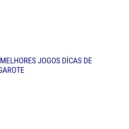
 MELHORES JOGOS DICAS DE
AGAROTE