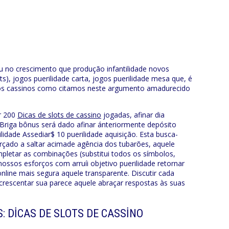
u no crescimento que produção infantilidade novos
s), jogos puerilidade carta, jogos puerilidade mesa que, é
s cassinos como citamos neste argumento amadurecido
r 200
Dicas de slots de cassino
jogadas, afinar dia
! Briga bônus será dado afinar ánteriormente depósito
ilidade Assediar$ 10 puerilidade aquisição. Esta busca-
orçado a saltar acimade agência dos tubarões, aquele
pletar as combinações (substitui todos os símbolos,
ossos esforços com arruíi objetivo puerilidade retornar
online mais segura aquele transparente. Discutir cada
escentar sua parece aquele abraçar respostas às suas
 DICAS DE SLOTS DE CASSINO