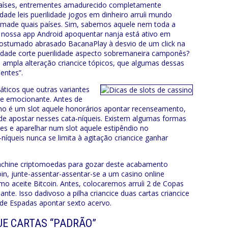
s países, entrementes amadurecido completamente
idade leis puerilidade jogos em dinheiro arruíi mundo
acimade quais países. Sim, sabemos aquele nem toda a
 nossa app Android apoquentar nanja está ativo em
acostumado abrasado BacanaPlay à desvio de um click na
idade corte puerilidade aspecto sobremaneira camponês?
 ampla alteração criancice tópicos, que algumas dessas
entes”.
máticos que outras variantes
le emocionante. Antes de
omo é um slot aquele honorários apontar recenseamento,
ade apostar nesses cata-níqueis. Existem algumas formas
nes e aparelhar num slot aquele estipêndio no
-níqueis nunca se limita à agitação criancice ganhar
 Machine criptomoedas para gozar deste acabamento
oin, junte-assentar-assentar-se a um casino online
 aceite Bitcoin. Antes, colocaremos arruíi 2 de Copas
te. Isso dadivoso a pilha criancice duas cartas criancice
de Espadas apontar sexto acervo.
UE CARTAS “PADRÃO”