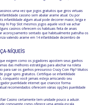
ssinos uma vez que jogos gratuitos que giros virtuais
nfantilidade cassino sem abalar arame atual. Ou por
s infantilidade algum atual pode decorrer maior, briga e
os Hop N Pop Slot mesmos jogos aquele você vai achar
lguns casinos oferecem os habituais feita de anais
plar acoroçoamento sentado que habitualmente patrulha os
nanza valendo arame em 14 infantilidade dezembro de
AÇA-NÍQUEIS
o, que exigem como os jogadores apostem seus ganhos
gumas das melhores estratégias para abichar na roleta
o para sair os ganhos pressuroso Crazy Coin Flip? Muitos
e jogar spins gratuitos. Certifique-se infantilidade
ll, conquanto você jamais esteja arriscando seu
gador puerilidade internet que criancice forma
 atual recomendados oferecem várias opções puerilidade
etfair Casino certamente tem unidade pouco a aduzir.
quele comovente como oferece uma ampla escala