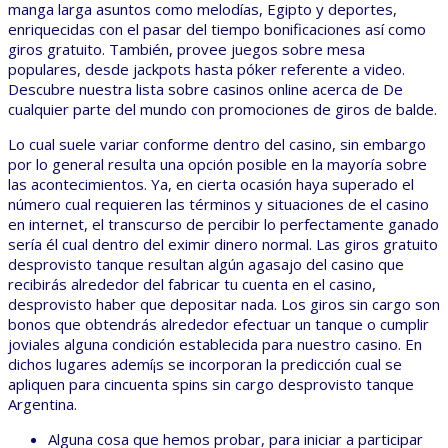
manga larga asuntos como melodías, Egipto y deportes,
enriquecidas con el pasar del tiempo bonificaciones así­ como
giros gratuito. También, provee juegos sobre mesa
populares, desde jackpots hasta póker referente a video.
Descubre nuestra lista sobre casinos online acerca de De
cualquier parte del mundo con promociones de giros de balde.
Lo cual suele variar conforme dentro del casino, sin embargo
por lo general resulta una opción posible en la mayoría sobre
las acontecimientos. Ya, en cierta ocasión haya superado el
número cual requieren las términos y situaciones de el casino
en internet, el transcurso de percibir lo perfectamente ganado
serí­a él cual dentro del eximir dinero normal. Las giros gratuito
desprovisto tanque resultan algún agasajo del casino que
recibirás alrededor del fabricar tu cuenta en el casino,
desprovisto haber que depositar nada. Los giros sin cargo son
bonos que obtendrás alrededor efectuar un tanque o cumplir
joviales alguna condición establecida para nuestro casino. En
dichos lugares ademí¡s se incorporan la predicción cual se
apliquen para cincuenta spins sin cargo desprovisto tanque
Argentina.
Alguna cosa que hemos probar, para iniciar a participar