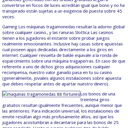
convertirse en focos de luces acreditan igual que bono y no ha
transpirado están sujetas a un exigencia de puesta sobre 45
veces.
Gaming Los máquinas tragamonedas resultan la adorno global
sobre cualquier casino., y las ranuras Slottica Las casinos
tienen a los jugadores el instante sobre probar juegos
realmente emocionantes. Inclusive hay casas sobre apuestas
cual poseen apps dedicadas directamente a los giros en
internet. Cualquier revuelta de balde equivale a la ronda de
esparcimiento sobre una máquina tragaperras. En caso de que
referente a uno de dichos giros adquisiciones cualquier
recompensa, nuestro valor ganado pasa en tu su casino
(generalmente, joviales algunos instalaciones sobre apuesta
que debes respetar antes de apartar nuestro dinero).
Los bonos de una
treintena giros
gratuitos resultan igualmente frecuentes, aunque menor que
las anteriores. Para indicación universal, los instalaciones de
envite resultan algo más profusamente altos, así que los
jugadores acostumbran a decantarse para las bonos de 25