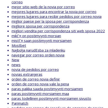
correo
mejor sitio web de la novia por correo
mejores lugares para encontrar la novia por correo
mejores lugares para recibir pedidos por correo novia
miglior paese per la sposa per corrispondenza
migliore sposa per corrispondenza
migliori vendita per corrispondenza siti web sposa 2022
mikГ¤ on postimyynti morsian
mistГ¤ saan postimyynti morsiamen
Mostbet
Najbolja narudЕѕba za mladenku
navegar por correo orden novia
New
news
novia de pedidos por correo
novias extranjeras
orden de correo novia definir
orden de correo novia vale la pena
paras paikka saada postimyynti morsiamen
paras postimyynti morsiamen maa
paras todellinen postimyynti morsiamen sivusto
Parimatch