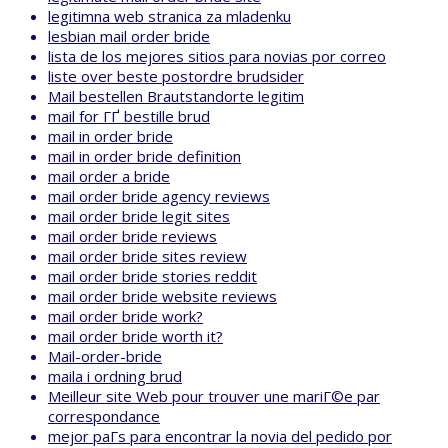
legitimna web stranica za mladenku
lesbian mail order bride
lista de los mejores sitios para novias por correo
liste over beste postordre brudsider
Mail bestellen Brautstandorte legitim
mail for ГҐ bestille brud
mail in order bride
mail in order bride definition
mail order a bride
mail order bride agency reviews
mail order bride legit sites
mail order bride reviews
mail order bride sites review
mail order bride stories reddit
mail order bride website reviews
mail order bride work?
mail order bride worth it?
Mail-order-bride
maila i ordning brud
Meilleur site Web pour trouver une mariГ©e par
correspondance
mejor paГ­s para encontrar la novia del pedido por