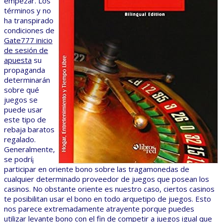
empezar. Los
términos y no
ha transpirado
condiciones de
Gate777 inicio
de sesión de
apuesta
su
propaganda
determinarán
sobre qué
juegos se
puede usar
este tipo de
rebaja baratos
regalado.
Generalmente,
se podrí¡
participar en oriente bono sobre las tragamonedas de
cualquier determinado proveedor de juegos que posean los
casinos. No obstante oriente es nuestro caso, ciertos casinos
te posibilitan usar el bono en todo arquetipo de juegos. Esto
nos parece extremadamente atrayente porque puedes
utilizar levante bono con el fin de competir a juegos igual que