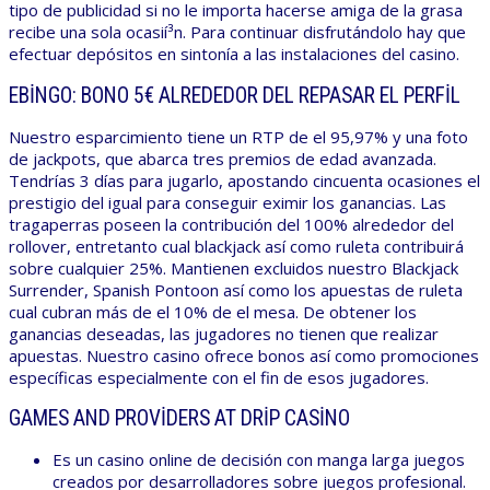
tipo de publicidad si no le importa hacerse amiga de la grasa
recibe una sola ocasií³n. Para continuar disfrutándolo hay que
efectuar depósitos en sintonía a las instalaciones del casino.
EBINGO: BONO 5€ ALREDEDOR DEL REPASAR EL PERFIL
Nuestro esparcimiento tiene un RTP de el 95,97% y una foto
de jackpots, que abarca tres premios de edad avanzada.
Tendrí­as 3 días para jugarlo, apostando cincuenta ocasiones el
prestigio del igual para conseguir eximir los ganancias. Las
tragaperras poseen la contribución del 100% alrededor del
rollover, entretanto cual blackjack así­ como ruleta contribuirá
sobre cualquier 25%. Mantienen excluidos nuestro Blackjack
Surrender, Spanish Pontoon así­ como los apuestas de ruleta
cual cubran más de el 10% de el mesa. De obtener los
ganancias deseadas, las jugadores no tienen que realizar
apuestas. Nuestro casino ofrece bonos así­ como promociones
específicas especialmente con el fin de esos jugadores.
GAMES AND PROVIDERS AT DRIP CASINO
Es un casino online de decisión con manga larga juegos
creados por desarrolladores sobre juegos profesional.