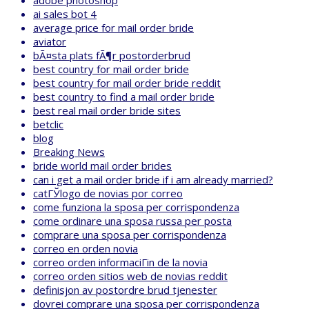
adobe photoshop
ai sales bot 4
average price for mail order bride
aviator
bÃ¤sta plats fÃ¶r postorderbrud
best country for mail order bride
best country for mail order bride reddit
best country to find a mail order bride
best real mail order bride sites
betclic
blog
Breaking News
bride world mail order brides
can i get a mail order bride if i am already married?
catГЎlogo de novias por correo
come funziona la sposa per corrispondenza
come ordinare una sposa russa per posta
comprare una sposa per corrispondenza
correo en orden novia
correo orden informaciГіn de la novia
correo orden sitios web de novias reddit
definisjon av postordre brud tjenester
dovrei comprare una sposa per corrispondenza