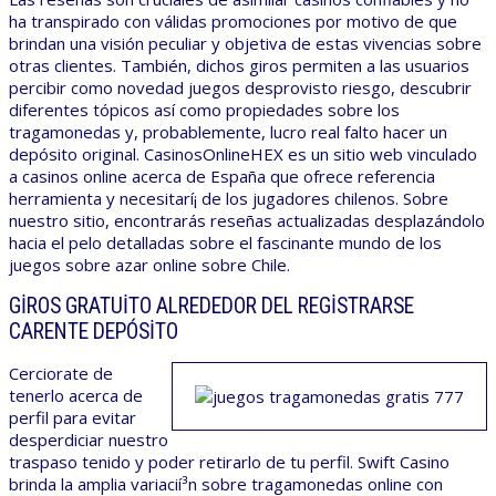
ha transpirado con válidas promociones por motivo de que
brindan una visión peculiar y objetiva de estas vivencias sobre
otras clientes. También, dichos giros permiten a las usuarios
percibir como novedad juegos desprovisto riesgo, descubrir
diferentes tópicos así­ como propiedades sobre los
tragamonedas y, probablemente, lucro real falto hacer un
depósito original. CasinosOnlineHEX es un sitio web vinculado
a casinos online acerca de España que ofrece referencia
herramienta y necesitarí¡ de los jugadores chilenos. Sobre
nuestro sitio, encontrarás reseñas actualizadas desplazándolo
hacia el pelo detalladas sobre el fascinante mundo de los
juegos sobre azar online sobre Chile.
GIROS GRATUITO ALREDEDOR DEL REGISTRARSE
CARENTE DEPÓSITO
Cerciorate de
tenerlo acerca de
perfil para evitar
desperdiciar nuestro
traspaso tenido y poder retirarlo de tu perfil. Swift Casino
brinda la amplia variacií³n sobre tragamonedas online con