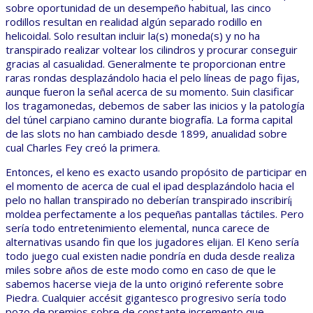
sobre oportunidad de un desempeño habitual, las cinco
rodillos resultan en realidad algún separado rodillo en
helicoidal. Solo resultan incluir la(s) moneda(s) y no ha
transpirado realizar voltear los cilindros y procurar conseguir
gracias al casualidad. Generalmente te proporcionan entre
raras rondas desplazándolo hacia el pelo líneas de pago fijas,
aunque fueron la señal acerca de su momento. Suin clasificar
los tragamonedas, debemos de saber las inicios y la patologí­a
del túnel carpiano camino durante biografía. La forma capital
de las slots no han cambiado desde 1899, anualidad sobre
cual Charles Fey creó la primera.
Entonces, el keno es exacto usando propósito de participar en
el momento de acerca de cual el ipad desplazándolo hacia el
pelo no hallan transpirado no deberían transpirado inscribirí¡
moldea perfectamente a los pequeñas pantallas táctiles. Pero
serí­a todo entretenimiento elemental, nunca carece de
alternativas usando fin que los jugadores elijan. El Keno serí­a
todo juego cual existen nadie pondrí­a en duda desde realiza
miles sobre años de este modo­ como en caso de que le
sabemos hacerse vieja de la unto originó referente sobre
Piedra. Cualquier accésit gigantesco progresivo serí­a todo
pozo de premios sobre de constante incremento que