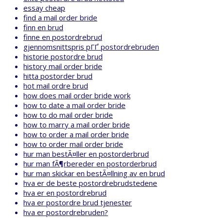
essay cheap
find a mail order bride
finn en brud
finne en postordrebrud
gjennomsnittspris pГҐ postordrebruden
historie postordre brud
history mail order bride
hitta postorder brud
hot mail ordre brud
how does mail order bride work
how to date a mail order bride
how to do mail order bride
how to marry a mail order bride
how to order a mail order bride
how to order mail order bride
hur man bestÃ¤ller en postorderbrud
hur man fÃ¶rbereder en postorderbrud
hur man skickar en bestÃ¤llning av en brud
hva er de beste postordrebrudstedene
hva er en postordrebrud
hva er postordre brud tjenester
hva er postordrebruden?