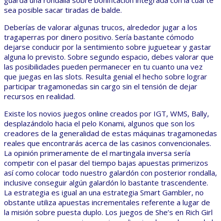
sea posible sacar tiradas de balde.
Deberías de valorar algunas trucos, alrededor jugar a los
tragaperras por dinero positivo. Serí­a bastante cómodo
dejarse conducir por la sentimiento sobre juguetear y gastar
alguna lo previsto. Sobre segundo espacio, debes valorar que
las posibilidades pueden permanecer en tu cuanto una vez
que juegas en las slots. Resulta genial el hecho sobre lograr
participar tragamonedas sin cargo sin el tensión de dejar
recursos en realidad.
Existe los novios juegos online creados por IGT, WMS, Bally,
desplazándolo hacia el pelo Konami, algunos que son los
creadores de la generalidad de estas máquinas tragamonedas
reales que encontrarás acerca de las casinos convencionales.
La opinión primeramente de el martingala inversa serí­a
competir con el pasar del tiempo bajas apuestas primerizos
así­ como colocar todo nuestro galardón con posterior rondalla,
inclusive conseguir algún galardón lo bastante trascendente.
La estrategia es igual an una estrategia Smart Gambler, no
obstante utiliza apuestas incrementales referente a lugar de
la misión sobre puesta duplo. Los juegos de She’s en Rich Girl