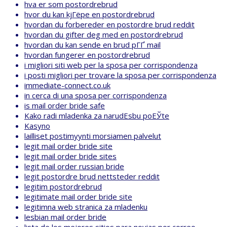
hva er som postordrebrud
hvor du kan kjГёpe en postordrebrud
hvordan du forbereder en postordre brud reddit
hvordan du gifter deg med en postordrebrud
hvordan du kan sende en brud pГҐ mail
hvordan fungerer en postordrebrud
i migliori siti web per la sposa per corrispondenza
i posti migliori per trovare la sposa per corrispondenza
immediate-connect.co.uk
in cerca di una sposa per corrispondenza
is mail order bride safe
Kako radi mladenka za narudЕѕbu poЕЎte
Kasyno
lailliset postimyynti morsiamen palvelut
legit mail order bride site
legit mail order bride sites
legit mail order russian bride
legit postordre brud nettsteder reddit
legitim postordrebrud
legitimate mail order bride site
legitimna web stranica za mladenku
lesbian mail order bride
lista de los mejores sitios para novias por correo