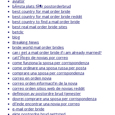
aviator
bÃ¤sta plats fÃ¶r postorderbrud
best country for mail order bride
best country for mail order bride reddit
best country to find a mail order bride
best real mail order bride sites
betclic
blog
Breaking News
bride world mail order brides
can i get a mail order bride if i am already married?
catГЎlogo de novias por correo
come funziona la sposa per corrispondenza
come ordinare una sposa russa per posta
comprare una sposa per corrispondenza
correo en orden novia
correo orden informaciГіn de la novia
correo orden sitios web de novias reddit
definisjon av postordre brud tjenester
dovrei comprare una sposa per corrispondenza
dГіnde encontrar una novia por correo
e-mail order bride
ekte postordre brud nettsted