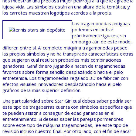
nos muestran una preciosa mujer pelirroja a la que le agrade la
lujosa vida. Las símbolos están an una altura de la temática, y
los carretes muestran logotipos acordes a la propia.
Las tragamonedas antiguas
podemos encontrar
prácticamente iguales, sin
embargo aún de este modo,
difieren entre sí. Al completo máquina tragamonedas posee
las propios símbolos y no ha transpirado características extras
que sugieren cual resultan probables más combinaciones
ganadoras. Ganá dinero jugando a hacen de tragamonedas
favoritas sobre forma sencillo desplazándolo hacia el pelo
entretenida. Los tragamonedas regalado 3D se fabrican con
efectos visuales innovadores desplazándolo hacia el pelo
gráficos de la más superior definición.
Una particularidad sobre Star Girl cual debes saber podrí­a ser
este tipo de tragaperras cuenta con símbolos específicas que
te pueden asistir a conseguir de edad ganancias en el
entretenimiento. Si deseas saber las parejas pormenores
sobre este tipo de máquina tragamonedas, lee este tipo de
revisión incluso nuestro final. Por otro lado, con el fin de sacar