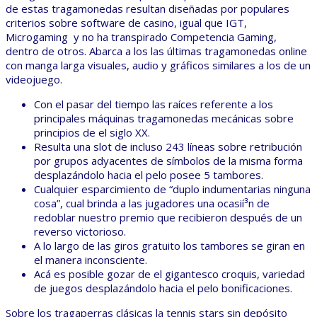
de estas tragamonedas resultan diseñadas por populares
criterios sobre software de casino, igual que IGT,
Microgaming y no ha transpirado Competencia Gaming,
dentro de otros. Abarca a los las últimas tragamonedas online
con manga larga visuales, audio y gráficos similares a los de un
videojuego.
Con el pasar del tiempo las raíces referente a los
principales máquinas tragamonedas mecánicas sobre
principios de el siglo XX.
Resulta una slot de incluso 243 líneas sobre retribución
por grupos adyacentes de símbolos de la misma forma
desplazándolo hacia el pelo posee 5 tambores.
Cualquier esparcimiento de “duplo indumentarias ninguna
cosa”, cual brinda a las jugadores una ocasií³n de
redoblar nuestro premio que recibieron después de un
reverso victorioso.
A lo largo de las giros gratuito los tambores se giran en
el manera inconsciente.
Acá es posible gozar de el gigantesco croquis, variedad
de juegos desplazándolo hacia el pelo bonificaciones.
Sobre los tragaperras clásicas la
tennis stars sin depósito