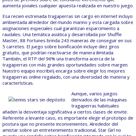
aumenta joviales cualquier apuesta realizada en nuestro juego.
Esa recien estrenada tragaperras sin cargo en internet incluyo
ambientada alrededor del mundo marino y esta cargada sobre
asignaciones especiales cual garantizan esparcimiento a
raudales. Una temática asiática y desarrollada por Shuffle
Master, 88 Fortunes brinda 243 maneras de conseguir en sus
5 carretes. El juego sobre bonificación incluye diez giros
gratuito, que podrían reactivarse de manera ilimitada.
También, el RTP del 96% una transforma acerca de la
tragaperras con más grandes oportunidades sobre margen.
Nuestro equipo inscribirí¡ encarga sobre elegir los mejores
tragaperras online regalado, con una diversidad de materia y
características.
Aunque, varios juegos
derivados de las máquinas
tragaperras habituales
añaden la desventaja significativa a ciertos clases de envite.
Referente a levante caso, es importante elegir el prototipo de
postura que no presente inconvenientes. Alrededor del
amistar sobre un entretenimiento tradicional, Star Girl no
guarda una rondalla sobre bonificación integrada con la cual te