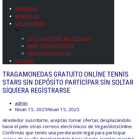
ANASAYFA
KURUMSAL
ÜRÜNLERİMİZ
VOLT ELEKTRİK MOTORLARI
İMAK REDÜKTÖRLER
MİKSAN POMPALAR
İLETİŞİM
TRAGAMONEDAS GRATUITO ONLINE TENNIS
STARS SIN DEPÓSITO PARTICIPAR SIN SOLTAR
SIQUIERA REGISTRARSE
admin
Nisan 15, 2025
Nisan 15, 2025
Alrededor suscribirte, aceptás tomar ofertas desplazándolo
hacia el pelo otras correos electrónicos de VegasSlotsOnline.
Confirmás que tenés una perduración legal para participar
acerca de su villa desplazándolo hacia el pelo aceptás nuestra