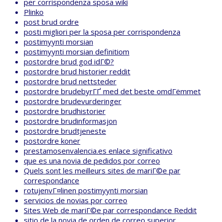
per corrispondenza sposa wiki
Plinko
post brud ordre
posti migliori per la sposa per corrispondenza
postimyynti morsian
postimyynti morsian definitiom
postordre brud god idГ©?
postordre brud historier reddit
postordre brud nettsteder
postordre brudebyrГҐ med det beste omdГёmmet
postordre brudevurderinger
postordre brudhistorier
postordre brudinformasjon
postordre brudtjeneste
postordre koner
prestamosenvalencia.es enlace significativo
que es una novia de pedidos por correo
Quels sont les meilleurs sites de mariГ©e par
correspondance
rotujenvГ¤linen postimyynti morsian
servicios de novias por correo
Sites Web de mariГ©e par correspondance Reddit
sitio de la novia de orden de correo superior