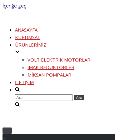
İçeriğe geç
ANASAYFA
KURUMSAL
ÜRÜNLERİMİZ
VOLT ELEKTRİK MOTORLARI
İMAK REDÜKTÖRLER
MİKSAN POMPALAR
İLETİŞİM