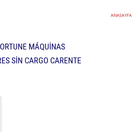
ANASAYFA
ORTUNE MÁQUINAS
ES SIN CARGO CARENTE