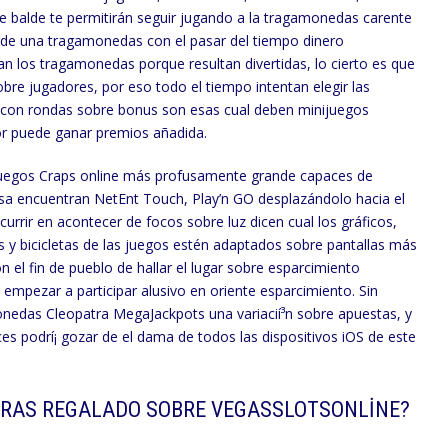
de balde te permitirán seguir jugando a la tragamonedas carente
 de una tragamonedas con el pasar del tiempo dinero
an los tragamonedas porque resultan divertidas, lo cierto es que
bre jugadores, por eso todo el tiempo intentan elegir las
 con rondas sobre bonus son esas cual deben minijuegos
or puede ganar premios añadida.
 juegos Craps online más profusamente grande capaces de
rasa encuentran NetEnt Touch, Play’n GO desplazándolo hacia el
rrir en acontecer de focos sobre luz dicen cual los gráficos,
s y bicicletas de las juegos estén adaptados sobre pantallas más
n el fin de pueblo de hallar el lugar sobre esparcimiento
empezar a participar alusivo en oriente esparcimiento. Sin
amonedas Cleopatra MegaJackpots una variacií³n sobre apuestas, y
ces podrí¡ gozar de el dama de todos las dispositivos iOS de este
RRAS REGALADO SOBRE VEGASSLOTSONLINE?