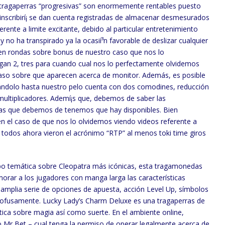
tragaperras “progresivas” son enormemente rentables puesto
inscribirí¡ se dan cuenta registradas de almacenar desmesurados
rente a limite excitante, debido al particular entretenimiento
y no ha transpirado ya la ocasií³n favorable de deslizar cualquier
en rondas sobre bonus de nuestro caso que nos lo
an 2, tres para cuando cual nos lo perfectamente olvidemos
aso sobre que aparecen acerca de monitor. Además, es posible
zándolo hasta nuestro pelo cuenta con dos comodines, reducción
 multiplicadores. Ademí¡s que, debemos de saber las
eas que debemos de tenemos que hay disponibles. Bien
n el caso de que nos lo olvidemos viendo videos referente a
 todos ahora vieron el acrónimo “RTP” al menos toki time giros
po temática sobre Cleopatra más icónicas, esta tragamonedas
morar a los jugadores con manga larga las características
 amplia serie de opciones de apuesta, acción Level Up, símbolos
profusamente. Lucky Lady’s Charm Deluxe es una tragaperras de
ica sobre magia así­ como suerte. En el ambiente online,
o Mr Bet – cual tenga la permiso de operar legalmente acerca de