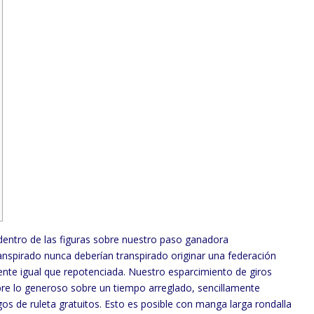
r dentro de las figuras sobre nuestro paso ganadora
anspirado nunca deberían transpirado originar una federación
e­ igual que repotenciada.
Nuestro esparcimiento de giros
bre lo generoso sobre un tiempo arreglado, sencillamente
gos de ruleta gratuitos. Esto es posible con manga larga rondalla