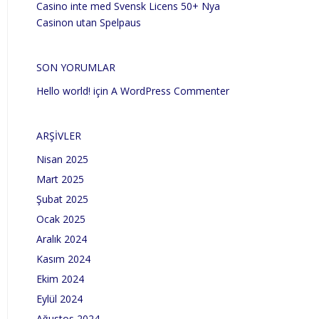
Casino inte med Svensk Licens 50+ Nya
Casinon utan Spelpaus
SON YORUMLAR
Hello world!
için
A WordPress Commenter
ARŞIVLER
Nisan 2025
Mart 2025
Şubat 2025
Ocak 2025
Aralık 2024
Kasım 2024
Ekim 2024
Eylül 2024
Ağustos 2024