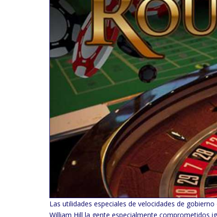
Las utilidades especiales de velocidades de gobierno
William Hill la gente especialmente comprometidos i