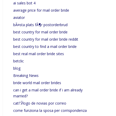
ai sales bot 4
average price for mail order bride
aviator
bÃ¤sta plats fÃ¶r postorderbrud
best country for mail order bride
best country for mail order bride reddit
best country to find a mail order bride
best real mail order bride sites
betclic
blog
Breaking News
bride world mail order brides
can i get a mail order bride if i am already
married?
catГЎlogo de novias por correo
come funziona la sposa per corrispondenza