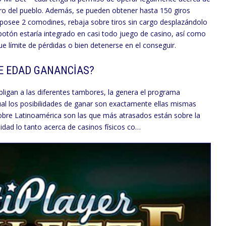
tro del pueblo. Además, se pueden obtener hasta 150 giros
posee 2 comodines, rebaja sobre tiros sin cargo desplazándolo
 botón estaría integrado en casi todo juego de casino, así­ como
e límite de pérdidas o bien detenerse en el conseguir.
E EDAD GANANCIAS?
ligan a las diferentes tambores, la genera el programa
cual los posibilidades de ganar son exactamente ellas mismas
obre Latinoamérica son las que más atrasados están sobre la
idad lo tanto acerca de casinos físicos co…