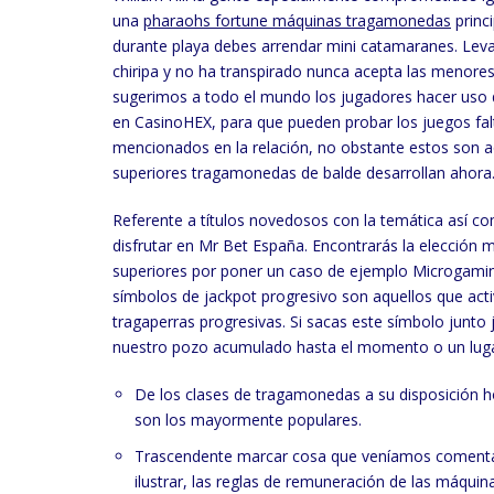
una
pharaohs fortune máquinas tragamonedas
princ
durante playa debes arrendar mini catamaranes. Leva
chiripa y no ha transpirado nunca acepta las menore
sugerimos a todo el mundo los jugadores hacer uso d
en CasinoHEX, para que pueden probar los juegos fal
mencionados en la relación, no obstante estos son a
superiores tragamonedas de balde desarrollan ahora
Referente a títulos novedosos con la temática así­ c
disfrutar en Mr Bet España. Encontrarás la elecció
superiores por poner un caso de ejemplo Microgamin
símbolos de jackpot progresivo son aquellos que act
tragaperras progresivas. Si sacas este símbolo junto 
nuestro pozo acumulado hasta el momento o un lugar s
De los clases de tragamonedas a su disposición h
son los mayormente populares.
Trascendente marcar cosa que veníamos comentand
ilustrar, las reglas de remuneración de las máqui