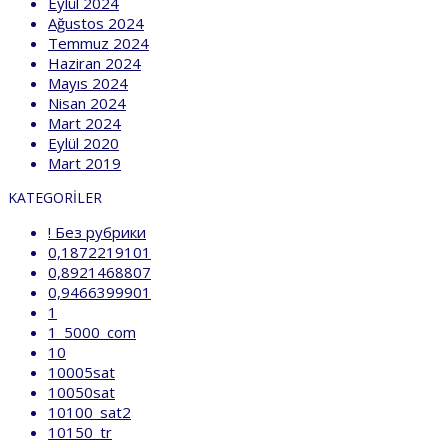
Eylül 2024
Ağustos 2024
Temmuz 2024
Haziran 2024
Mayıs 2024
Nisan 2024
Mart 2024
Eylül 2020
Mart 2019
KATEGORILER
! Без рубрики
0,1872219101
0,8921468807
0,9466399901
1
1_5000_com
10
10005sat
10050sat
10100_sat2
10150_tr