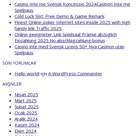
Casino Inte me Svensk Koncessio 2024Casinon Inte me
Spelpaus
Cold Luck Slot: Free Demo & Game Remark
Finest Online poker Internet sites inside 2025 with high
handy link Traffic 2025
Online geeigneter Link Spielsaal Prämie abzüglich
Einzahlung 2025 No abschlagzahlung bonus
Casino inte med Svensk Licens 50+ Nya Casinon utan
Spelpaus
SON YORUMLAR
Hello world!
için
A WordPress Commenter
ARŞIVLER
Nisan 2025
Mart 2025
Şubat 2025
Ocak 2025
Aralık 2024
Kasım 2024
Ekim 2024