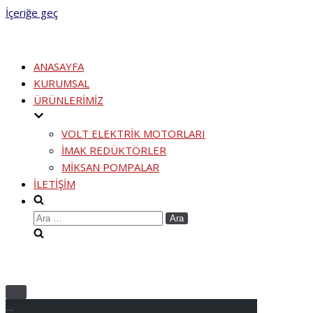
İçeriğe geç
ANASAYFA
KURUMSAL
ÜRÜNLERİMİZ
VOLT ELEKTRİK MOTORLARI
İMAK REDÜKTÖRLER
MİKSAN POMPALAR
İLETİŞİM
Arama:
Menüyü
aç/kapa