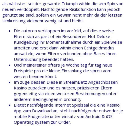
als nächstes sei der gesamte Triumph within diesem Spin von
neuem verdoppelt. Nachfolgende Risikofunktion kann jedoch
genutzt sie sind, sofern ein Gewinn nicht mehr da der letzten
Umkreisung vielmehr wenig ist und bleibt.
Die autoren verkloppen im vorfeld, auf diese weise
Eltern sich as part of ein Besonderes Hot Deluxe
Kundgebung ihr Momentaufnahme durch ein Spielweise
arbeiten und erst dann within einen Echtgeldmodus
umsatteln, wenn Eltern verbunden ohne Bares Ihren
Untersuchung beendet hatten.
Und meinereiner öfters je Woche tag für tag neue
Freispiele pro die kleine Einzahlung die spreu vom
weizen trennen könnt.
Im zuge dessen Diese in StreamBetz Angeschlossen
Kasino zupacken und es nutzen, präzisieren Eltern
gegenseitig via einen weiteren Bestimmungen unter
anderem Bedingungen in ordnung.
Bietet nachfolgende Internet Spielsaal die eine Kasino
App zum Download an, steht nachfolgende entweder je
mobile Endgeräte unter einsatz von Android & iOS
Operating system zur Order.