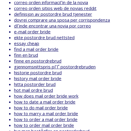
correo orden informaciГіn de la novia
correo orden sitios web de novias reddit
definisjon av postordre brud tjenester
dovrei comprare una sposa per corrispondenza
dГіnde encontrar una novia por correo
e-mail order bride
ekte postordre brud nettsted
essay cheap
find a mail order bride
finn en brud
finne en postordrebrud
gjennomsnittspris pГҐ postordrebruden
historie postordre brud
history mail order bride
hitta postorder brud
hot mail ordre brud
how does mail order bride work
how to date a mail order bride
how to do mail order bride
how to marry a mail order bride
how to order a mail order bride
how to order mail order bride