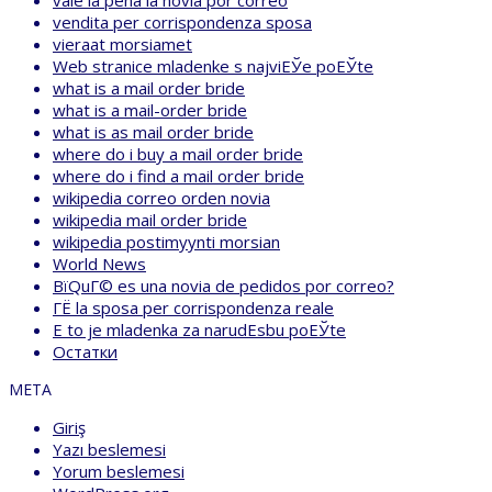
vale la pena la novia por correo
vendita per corrispondenza sposa
vieraat morsiamet
Web stranice mladenke s najviЕЎe poЕЎte
what is a mail order bride
what is a mail-order bride
what is as mail order bride
where do i buy a mail order bride
where do i find a mail order bride
wikipedia correo orden novia
wikipedia mail order bride
wikipedia postimyynti morsian
World News
ВїQuГ© es una novia de pedidos por correo?
ГЁ la sposa per corrispondenza reale
Е to je mladenka za narudЕѕbu poЕЎte
Остатки
META
Giriş
Yazı beslemesi
Yorum beslemesi