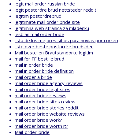
legit mail order russian bride
legit postordre brud nettsteder reddit
legitim postordrebrud
legitimate mail order bride site
legitimna web stranica za mladenku
lesbian mail order bride
lista de los mejores sitios para novias por correo
liste over beste postordre brudsider
Mail bestellen Brautstandorte legitim
mail for ГҐ bestille brud
mail in order bride
mail in order bride definition
mail order a bride
mail order bride agency reviews
mail order bride legit sites
mail order bride reviews
mail order bride sites review
mail order bride stories reddit
mail order bride website reviews
mail order bride work?
mail order bride worth it?
Mail-order-bride