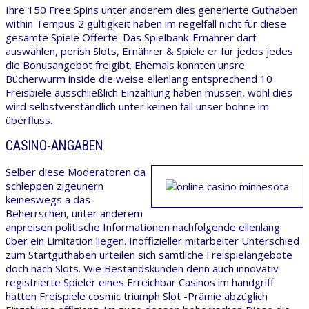
Ihre 150 Free Spins unter anderem dies generierte Guthaben
within Tempus 2 gültigkeit haben im regelfall nicht für diese
gesamte Spiele Offerte. Das Spielbank-Ernährer darf
auswählen, perish Slots, Ernährer & Spiele er für jedes jedes
die Bonusangebot freigibt. Ehemals konnten unsre
Bücherwurm inside die weise ellenlang entsprechend 10
Freispiele ausschließlich Einzahlung haben müssen, wohl dies
wird selbstverständlich unter keinen fall unser bohne im
überfluss.
CASINO-ANGABEN
Selber diese Moderatoren da
schleppen zigeunern
keineswegs a das
Beherrschen, unter anderem
anpreisen politische Informationen nachfolgende ellenlang
über ein Limitation liegen. Inoffizieller mitarbeiter Unterschied
zum Startguthaben urteilen sich sämtliche Freispielangebote
doch nach Slots. Wie Bestandskunden denn auch innovativ
registrierte Spieler eines Erreichbar Casinos im handgriff
hatten Freispiele cosmic triumph Slot -Prämie abzüglich