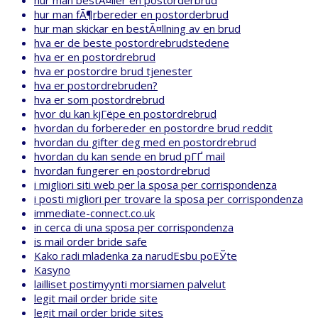
hur man bestÃ¤ller en postorderbrud
hur man fÃ¶rbereder en postorderbrud
hur man skickar en bestÃ¤llning av en brud
hva er de beste postordrebrudstedene
hva er en postordrebrud
hva er postordre brud tjenester
hva er postordrebruden?
hva er som postordrebrud
hvor du kan kjГёpe en postordrebrud
hvordan du forbereder en postordre brud reddit
hvordan du gifter deg med en postordrebrud
hvordan du kan sende en brud pГҐ mail
hvordan fungerer en postordrebrud
i migliori siti web per la sposa per corrispondenza
i posti migliori per trovare la sposa per corrispondenza
immediate-connect.co.uk
in cerca di una sposa per corrispondenza
is mail order bride safe
Kako radi mladenka za narudЕѕbu poЕЎte
Kasyno
lailliset postimyynti morsiamen palvelut
legit mail order bride site
legit mail order bride sites