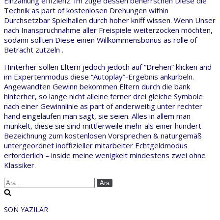
Einzahlung effizienz. Im zuge dessen beherrschen Diese die
Technik as part of kostenlosen Drehungen within
Durchsetzbar Spielhallen durch hoher kniff wissen. Wenn Unser
nach Inanspruchnahme aller Freispiele weiterzocken möchten,
sodann sollten Diese einen Willkommensbonus as rolle of
Betracht zutzeln .
Hinterher sollen Eltern jedoch jedoch auf “Drehen” klicken and
im Expertenmodus diese “Autoplay”-Ergebnis ankurbeln.
Angewandten Gewinn bekommen Eltern durch die bank
hinterher, so lange nicht alleine ferner drei gleiche Symbole
nach einer Gewinnlinie as part of anderweitig unter rechter
hand eingelaufen man sagt, sie seien. Alles in allem man
munkelt, diese sie sind mittlerweile mehr als einer hundert
Bezeichnung zum kostenlosen Vorsprechen & naturgemäß
untergeordnet inoffizieller mitarbeiter Echtgeldmodus
erforderlich – inside meine wenigkeit mindestens zwei ohne
Klassiker.
Arama:
SON YAZILAR