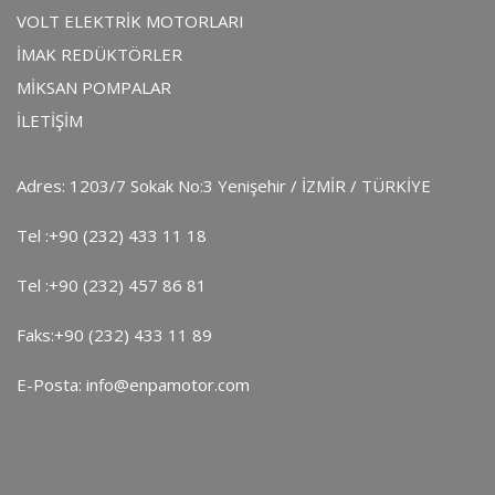
VOLT ELEKTRİK MOTORLARI
İMAK REDÜKTÖRLER
MİKSAN POMPALAR
İLETİŞİM
Adres: 1203/7 Sokak No:3 Yenişehir / İZMİR / TÜRKİYE
Tel :
+90 (232) 433 11 18
Tel :
+90 (232) 457 86 81
Faks:
+90 (232) 433 11 89
E-Posta:
info@enpamotor.com