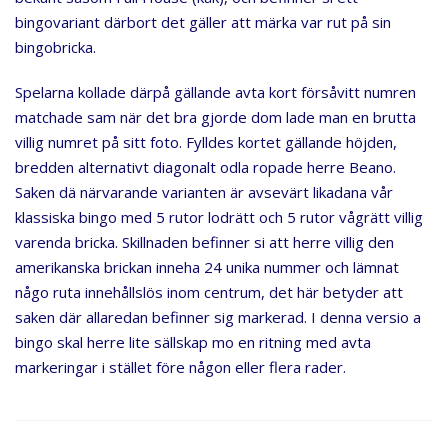
bingovariant därbort det gäller att märka var rut på sin
bingobricka.
Spelarna kollade därpå gällande avta kort försåvitt numren
matchade sam när det bra gjorde dom lade man en brutta
villig numret på sitt foto. Fylldes kortet gällande höjden,
bredden alternativt diagonalt odla ropade herre Beano.
Saken dä närvarande varianten är avsevärt likadana vår
klassiska bingo med 5 rutor lodrätt och 5 rutor vågrätt villig
varenda bricka. Skillnaden befinner si att herre villig den
amerikanska brickan inneha 24 unika nummer och lämnat
någo ruta innehållslös inom centrum, det här betyder att
saken där allaredan befinner sig markerad. I denna versio a
bingo skal herre lite sällskap mo en ritning med avta
markeringar i stället före någon eller flera rader.