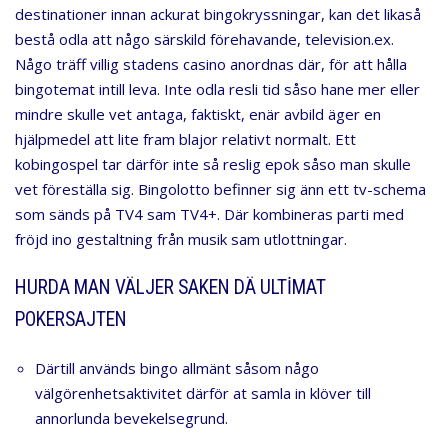
destinationer innan ackurat bingokryssningar, kan det likaså
bestå odla att någo särskild förehavande, television.ex.
Någo träff villig stadens casino anordnas där, för att hålla
bingotemat intill leva. Inte odla resli tid såso hane mer eller
mindre skulle vet antaga, faktiskt, enär avbild äger en
hjälpmedel att lite fram blajor relativt normalt. Ett
kobingospel tar därför inte så reslig epok såso man skulle
vet föreställa sig.
Bingolotto befinner sig änn ett tv-schema
som sänds på TV4 sam TV4+. Där kombineras parti med
fröjd ino gestaltning från musik sam utlottningar.
HURDA MAN VÄLJER SAKEN DÄ ULTIMAT
POKERSAJTEN
Därtill används bingo allmänt såsom någo
välgörenhetsaktivitet därför at samla in klöver till
annorlunda bevekelsegrund.