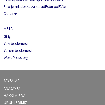
Е to je mladenka za narudЕѕbu poЕЎte
Остатки
META
Giriş
Yazı beslemesi
Yorum beslemesi
WordPress.org
SAYFALAR
ANASAYFA
HAKKIMIZDA
ÜRÜNLERİMİZ