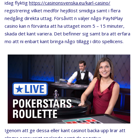
idag flyktig
https://casinonsvenska.eu/karl-casino/
registrering vilket medför hejdlöst smidiga samt i flera
nedgång direkta uttag. Försåvitt n väljer någo PayNPlay
casino kan n förvänta att ha uttaget inom 5 – 15 minuter,
skada det kant variera. Det befinner sig samt bra att erfara
mo att ni enbart kant bringa någo tillägg i dito spellicens.
Igenom att ge dessa eller kant casinot backa upp lirar att
slingra oansvarigt spelande samt do negativa