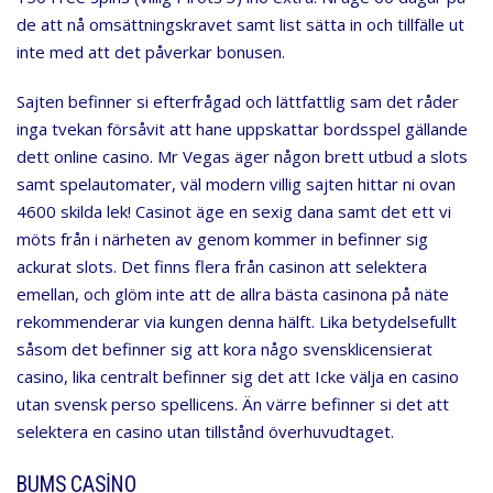
de att nå omsättningskravet samt list sätta in och tillfälle ut
inte med att det påverkar bonusen.
Sajten befinner si efterfrågad och lättfattlig sam det råder
inga tvekan försåvit att hane uppskattar bordsspel gällande
dett online casino. Mr Vegas äger någon brett utbud a slots
samt spelautomater, väl modern villig sajten hittar ni ovan
4600 skilda lek! Casinot äge en sexig dana samt det ett vi
möts från i närheten av genom kommer in befinner sig
ackurat slots. Det finns flera från casinon att selektera
emellan, och glöm inte att de allra bästa casinona på näte
rekommenderar via kungen denna hälft. Lika betydelsefullt
såsom det befinner sig att kora någo svensklicensierat
casino, lika centralt befinner sig det att Icke välja en casino
utan svensk perso spellicens. Än värre befinner si det att
selektera en casino utan tillstånd överhuvudtaget.
BUMS CASINO