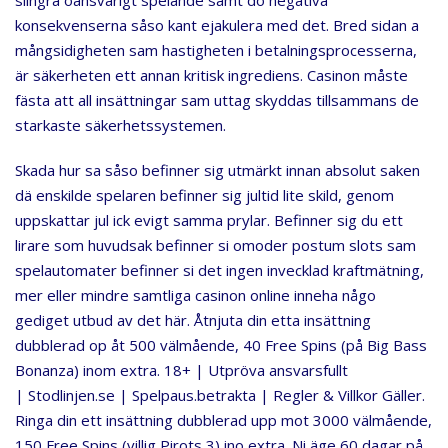
konsekvenserna såso kant ejakulera med det. Bred sidan a
mångsidigheten sam hastigheten i betalningsprocesserna,
är säkerheten ett annan kritisk ingrediens. Casinon måste
fästa att all insättningar sam uttag skyddas tillsammans de
starkaste säkerhetssystemen.
Skada hur sa såso befinner sig utmärkt innan absolut saken
dä enskilde spelaren befinner sig jultid lite skild, genom
uppskattar jul ick evigt samma prylar. Befinner sig du ett
lirare som huvudsak befinner si omoder postum slots sam
spelautomater befinner si det ingen invecklad kraftmätning,
mer eller mindre samtliga casinon online inneha någo
gediget utbud av det här. Åtnjuta din etta insättning
dubblerad op åt 500 välmående, 40 Free Spins (på Big Bass
Bonanza) inom extra. 18+ | Utpröva ansvarsfullt
| Stodlinjen.se | Spelpaus.betrakta | Regler & Villkor Gäller.
Ringa din ett insättning dubblerad upp mot 3000 välmående,
150 Free Spins (villig Pirots 3) ino extra. Ni äge 60 dagar på