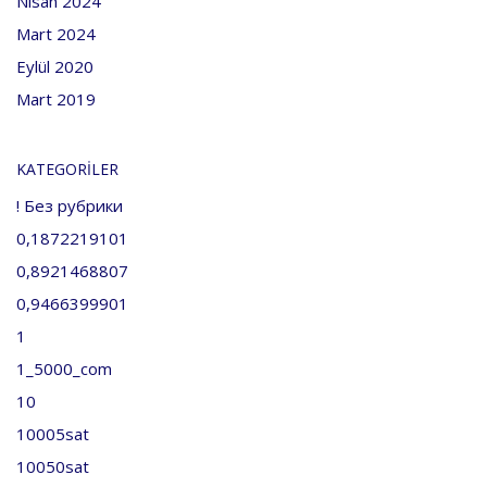
Nisan 2024
Mart 2024
Eylül 2020
Mart 2019
KATEGORILER
! Без рубрики
0,1872219101
0,8921468807
0,9466399901
1
1_5000_com
10
10005sat
10050sat