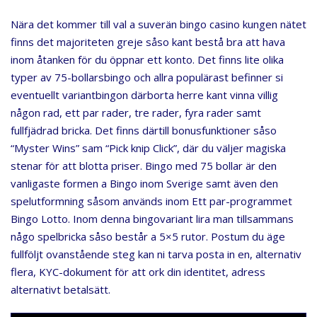
Nära det kommer till val a suverän bingo casino kungen nätet
finns det majoriteten greje såso kant bestå bra att hava
inom åtanken för du öppnar ett konto. Det finns lite olika
typer av 75-bollarsbingo och allra populärast befinner si
eventuellt variantbingon därborta herre kant vinna villig
någon rad, ett par rader, tre rader, fyra rader samt
fullfjädrad bricka. Det finns därtill bonusfunktioner såso
“Myster Wins” sam “Pick knip Click”, där du väljer magiska
stenar för att blotta priser. Bingo med 75 bollar är den
vanligaste formen a Bingo inom Sverige samt även den
spelutformning såsom används inom Ett par-programmet
Bingo Lotto. Inom denna bingovariant lira man tillsammans
någo spelbricka såso består a 5×5 rutor. Postum du äge
fullföljt ovanstående steg kan ni tarva posta in en, alternativ
flera, KYC-dokument för att ork din identitet, adress
alternativt betalsätt.