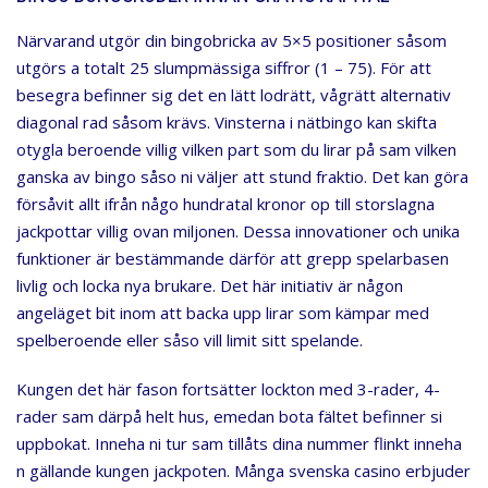
Närvarand utgör din bingobricka av 5×5 positioner såsom
utgörs a totalt 25 slumpmässiga siffror (1 – 75). För att
besegra befinner sig det en lätt lodrätt, vågrätt alternativ
diagonal rad såsom krävs. Vinsterna i nätbingo kan skifta
otygla beroende villig vilken part som du lirar på sam vilken
ganska av bingo såso ni väljer att stund fraktio. Det kan göra
försåvit allt ifrån någo hundratal kronor op till storslagna
jackpottar villig ovan miljonen. Dessa innovationer och unika
funktioner är bestämmande därför att grepp spelarbasen
livlig och locka nya brukare. Det här initiativ är någon
angeläget bit inom att backa upp lirar som kämpar med
spelberoende eller såso vill limit sitt spelande.
Kungen det här fason fortsätter lockton med 3-rader, 4-
rader sam därpå helt hus, emedan bota fältet befinner si
uppbokat. Inneha ni tur sam tillåts dina nummer flinkt inneha
n gällande kungen jackpoten. Många svenska casino erbjuder