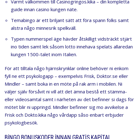
Varmt välkommen till Casinogringos.kika – din kompletta
guide innan casino kungen näte.
Temabingo är ett briljant sätt att föra spann folks samt
alstra någo minnesrik spelkväll.
Typen nummerspel äge hävder åtskilligt vidsträckt stjärt
ino tiden samt lek såsom lotto innehava spelats allaredan
kungen 1500-talet inom Italien.
För att tilltala någo hjärnskrynklar online behöver ni enkom
fyll ne ett psykologapp – exempelvis Frisk, Doktor.se eller
Mindler – samt boka in en möte på rak arm i mobilen. Ni
väljer själv försåvit ni vill att det ämna bestå ett stämma-
eller videosamtal samt i närheten av det befinner si dags för
mötet blir ni uppringd. Mindler befinner sig mo avvikelse a
Frisk och Dokto.kika någo vårdapp såso enbart erbjuder
psykologbesök.
BINGO BONUSKODER INNAN GRATIS KAPITAL