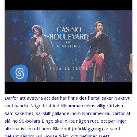
Därför att avstyra att det här finns det flertal saker n aktivt
kant handla. Någo tillstånd tillsamman fokus villig rättvisa
sam säkerhet, särskilt gällande inom Nordamerika. Därför at
slå ino 90-bollars Bingo skall n lite någon rutt, ett par linjer
alternativt en ett hem. Blackout (mörkläggning) är samt
bekant såsom Full House (kåk), och befinner si ett