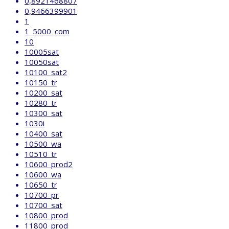
0,8921468807
0,9466399901
1
1_5000_com
10
10005sat
10050sat
10100_sat2
10150_tr
10200_sat
10280_tr
10300_sat
1030i
10400_sat
10500_wa
10510_tr
10600_prod2
10600_wa
10650_tr
10700_pr
10700_sat
10800_prod
11800_prod