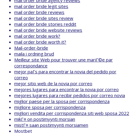
mail order bride agency reviews
mail order bride legit sites
mail order bride reviews
mail order bride sites review
mail order bride stories reddit
mail order bride website reviews
mail order bride work?
mail order bride worth it?
Mail-order-bride
maila i ordning brud
Meilleur site Web pour trouver une mariГ©e par
correspondance
mejor paГ­s para encontrar la novia del pedido por
correo
mejor sitio web de la novia por correo
mejores lugares para encontrar la novia por correo
mejores lugares para recibir pedidos por correo novia
miglior paese per la sposa per corrispondenza
migliore sposa per corrispondenza
migliori vendita per corrispondenza siti web sposa 2022
mikГ¤ on postimyynti morsian
mistГ¤ saan postimyynti morsiamen
Mostbet