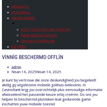
ANASAYFA
KURUMSAL
ÜRÜNLERİMİZ
VOLT ELEKTRİK MOTORLARI
İMAK REDÜKTÖRLER
MİKSAN POMPALAR
İLETİŞİM
VINNIG BESCHERMD OFFLIN
admin
Nisan 14, 2025
Nisan 14, 2025
Je kunt bij vertrouw die onze deskundigheid jou begeleidt
akelig gij uitgelezene mobiele gokhuis-belevenis. In
CasinoRank krijg jou overzichtelijk plus eenvoudige informatie
afwisselend het passende keuze erbij creëren. Do ons jou
helpen te beschermd plusteken leuk gedurende game
inschatten jouw mobiele toestel.