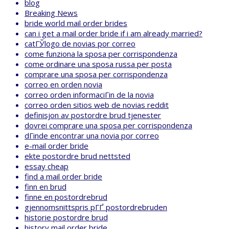
blog
Breaking News
bride world mail order brides
can i get a mail order bride if i am already married?
catГЎlogo de novias por correo
come funziona la sposa per corrispondenza
come ordinare una sposa russa per posta
comprare una sposa per corrispondenza
correo en orden novia
correo orden informaciГіn de la novia
correo orden sitios web de novias reddit
definisjon av postordre brud tjenester
dovrei comprare una sposa per corrispondenza
dГіnde encontrar una novia por correo
e-mail order bride
ekte postordre brud nettsted
essay cheap
find a mail order bride
finn en brud
finne en postordrebrud
gjennomsnittspris pГҐ postordrebruden
historie postordre brud
history mail order bride