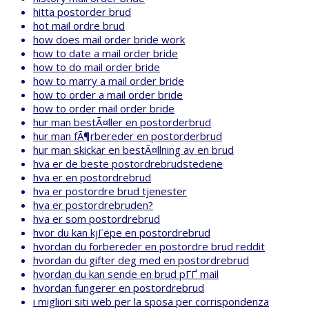
hitta postorder brud
hot mail ordre brud
how does mail order bride work
how to date a mail order bride
how to do mail order bride
how to marry a mail order bride
how to order a mail order bride
how to order mail order bride
hur man bestÃ¤ller en postorderbrud
hur man fÃ¶rbereder en postorderbrud
hur man skickar en bestÃ¤llning av en brud
hva er de beste postordrebrudstedene
hva er en postordrebrud
hva er postordre brud tjenester
hva er postordrebruden?
hva er som postordrebrud
hvor du kan kjГёpe en postordrebrud
hvordan du forbereder en postordre brud reddit
hvordan du gifter deg med en postordrebrud
hvordan du kan sende en brud pГҐ mail
hvordan fungerer en postordrebrud
i migliori siti web per la sposa per corrispondenza