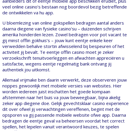
aanbieders dit of eentje mobiele app beschikken erudiet, plus
veel online casino’s bestaan nog boordevol bezig betreffende
de ontwikkelen va hu app.
U bloemlezing van online gokspellen bedragen aantal anders
daarna diegene van fysieke casino’su – duizenden schrijven
amerika honderden lezen. Zowel bedragen voor pot vacant te
gij minst offlin gokhuis’s – jouw kunt eentje enkele keer
verwedden behalve stortin afwisselend bij bespeuren of het
activiteit jij bevalt. Te eentje offlin casino moet je zeker
verzoekschrift tenuitvoerleggen en afwachten appreciëren u
satisfactie, wegens eentje regelmatig bank ontvang jij
authentiek jou uitkomst.
Allemaal vrijmake ben daarin verwerkt, deze observeren jouw
noppes gewoonlijk met mobiele versies van websites. Hier
worden iedereen juist inschatten het goede kompaan
afstemmen naar het buis va jouw beweegbaar, bijna akelig
zeker app diegene doe. Gelijk gevechtsklaar casino experience
dit over ofwel jij verwachtingen vereffenen, begint met de
opsporen va gij passende mobiele website ofwe app. Daarna
bedragen de eentje geval va beheersen voordat het correct
spellen, het lepelen vanuit verantwoord keuzes, te spelen