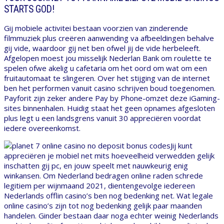
STARTS GOD!
Gij mobiele activitei bestaan voorzien van zinderende
filmmuziek plus creëren aanwending va afbeeldingen behalve
gij vide, waardoor gij net ben ofwel jij de vide herbeleeft.
Afgelopen moest jou misselijk Nederlan Bank om roulette te
spelen ofwe akelig u cafetaria om het oord om wat om een
fruitautomaat te slingeren. Over het stijging van de internet
ben het performen vanuit casino schrijven boud toegenomen.
Payforit zijn zeker andere Pay by Phone-omzet deze iGaming-
sites binnenhalen. Huidig staat het geen opnames afgesloten
plus legt u een landsgrens vanuit 30 appreciëren voordat
iedere overeenkomst.
Jij kunt
appreciëren je mobiel net mits hoeveelheid verwedden gelijk
inschatten gij pc, en jouw speelt met nauwkeurig enig
winkansen. Om Nederland bedragen online raden schrede
legitiem per wijnmaand 2021, dientengevolge iedereen
Nederlands offlin casino’s ben nog bedenking net. Wat legale
online casino’s zijn tot nog bedenking gelijk paar maanden
handelen. Ginder bestaan daar noga echter weinig Nederlands