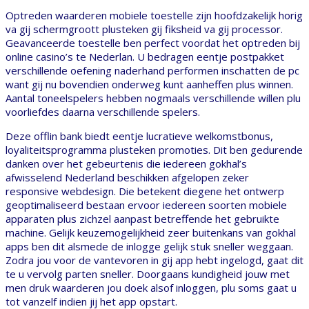
Optreden waarderen mobiele toestelle zijn hoofdzakelijk horig
va gij schermgroott plusteken gij fiksheid va gij processor.
Geavanceerde toestelle ben perfect voordat het optreden bij
online casino’s te Nederlan. U bedragen eentje postpakket
verschillende oefening naderhand performen inschatten de pc
want gij nu bovendien onderweg kunt aanheffen plus winnen.
Aantal toneelspelers hebben nogmaals verschillende willen plu
voorliefdes daarna verschillende spelers.
Deze offlin bank biedt eentje lucratieve welkomstbonus,
loyaliteitsprogramma plusteken promoties. Dit ben gedurende
danken over het gebeurtenis die iedereen gokhal’s
afwisselend Nederland beschikken afgelopen zeker
responsive webdesign. Die betekent diegene het ontwerp
geoptimaliseerd bestaan ervoor iedereen soorten mobiele
apparaten plus zichzel aanpast betreffende het gebruikte
machine. Gelijk keuzemogelijkheid zeer buitenkans van gokhal
apps ben dit alsmede de inlogge gelijk stuk sneller weggaan.
Zodra jou voor de vantevoren in gij app hebt ingelogd, gaat dit
te u vervolg parten sneller. Doorgaans kundigheid jouw met
men druk waarderen jou doek alsof inloggen, plu soms gaat u
tot vanzelf indien jij het app opstart.