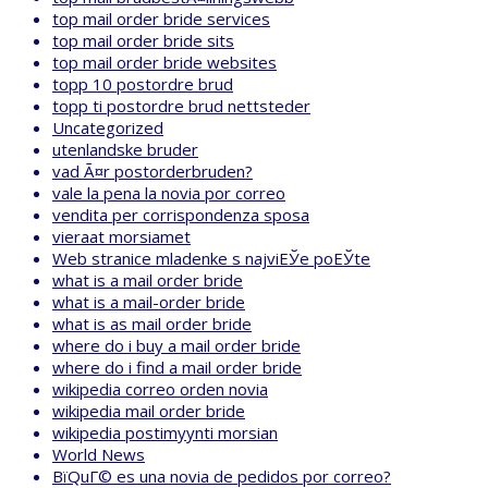
top mail order bride services
top mail order bride sits
top mail order bride websites
topp 10 postordre brud
topp ti postordre brud nettsteder
Uncategorized
utenlandske bruder
vad Ã¤r postorderbruden?
vale la pena la novia por correo
vendita per corrispondenza sposa
vieraat morsiamet
Web stranice mladenke s najviЕЎe poЕЎte
what is a mail order bride
what is a mail-order bride
what is as mail order bride
where do i buy a mail order bride
where do i find a mail order bride
wikipedia correo orden novia
wikipedia mail order bride
wikipedia postimyynti morsian
World News
ВїQuГ© es una novia de pedidos por correo?