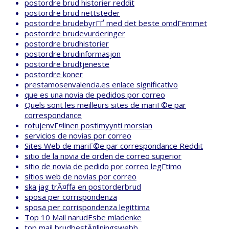
postordre brud historier reddit
postordre brud nettsteder
postordre brudebyrГҐ med det beste omdГёmmet
postordre brudevurderinger
postordre brudhistorier
postordre brudinformasjon
postordre brudtjeneste
postordre koner
prestamosenvalencia.es enlace significativo
que es una novia de pedidos por correo
Quels sont les meilleurs sites de mariГ©e par
correspondance
rotujenvГ¤linen postimyynti morsian
servicios de novias por correo
Sites Web de mariГ©e par correspondance Reddit
sitio de la novia de orden de correo superior
sitio de novia de pedido por correo legГ­timo
sitios web de novias por correo
ska jag trÃ¤ffa en postorderbrud
sposa per corrispondenza
sposa per corrispondenza legittima
Top 10 Mail narudЕѕbe mladenke
top mail brudbestÃ¤llningswebb