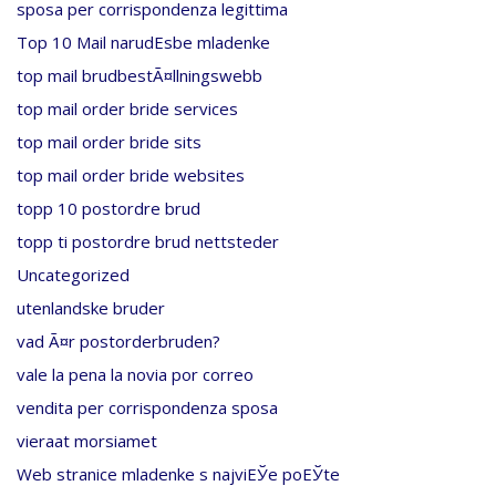
sposa per corrispondenza legittima
Top 10 Mail narudЕѕbe mladenke
top mail brudbestÃ¤llningswebb
top mail order bride services
top mail order bride sits
top mail order bride websites
topp 10 postordre brud
topp ti postordre brud nettsteder
Uncategorized
utenlandske bruder
vad Ã¤r postorderbruden?
vale la pena la novia por correo
vendita per corrispondenza sposa
vieraat morsiamet
Web stranice mladenke s najviЕЎe poЕЎte