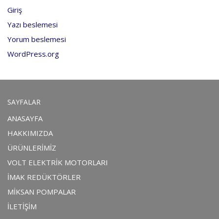
Giriş
Yazı beslemesi
Yorum beslemesi
WordPress.org
SAYFALAR
ANASAYFA
HAKKIMIZDA
ÜRÜNLERİMİZ
VOLT ELEKTRİK MOTORLARI
İMAK REDÜKTÖRLER
MİKSAN POMPALAR
İLETİŞİM