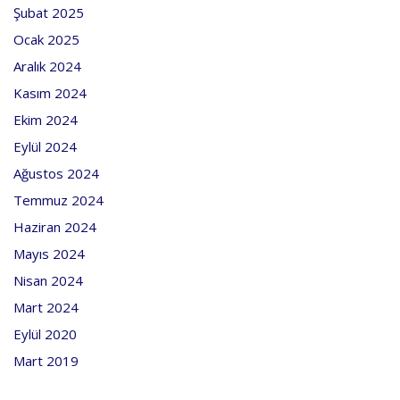
Şubat 2025
Ocak 2025
Aralık 2024
Kasım 2024
Ekim 2024
Eylül 2024
Ağustos 2024
Temmuz 2024
Haziran 2024
Mayıs 2024
Nisan 2024
Mart 2024
Eylül 2020
Mart 2019