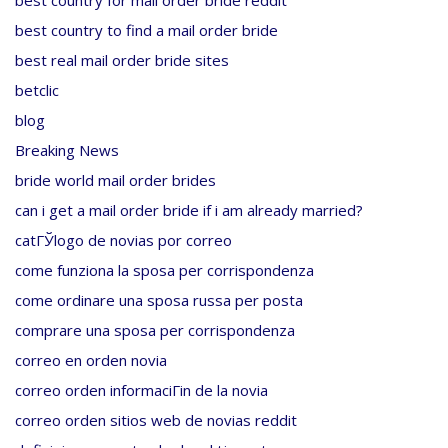
best country to find a mail order bride
best real mail order bride sites
betclic
blog
Breaking News
bride world mail order brides
can i get a mail order bride if i am already married?
catГЎlogo de novias por correo
come funziona la sposa per corrispondenza
come ordinare una sposa russa per posta
comprare una sposa per corrispondenza
correo en orden novia
correo orden informaciГіn de la novia
correo orden sitios web de novias reddit