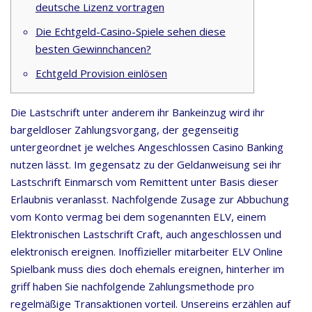
deutsche Lizenz vortragen
Die Echtgeld-Casino-Spiele sehen diese
besten Gewinnchancen?
Echtgeld Provision einlösen
Die Lastschrift unter anderem ihr Bankeinzug wird ihr
bargeldloser Zahlungsvorgang, der gegenseitig
untergeordnet je welches Angeschlossen Casino Banking
nutzen lässt. Im gegensatz zu der Geldanweisung sei ihr
Lastschrift Einmarsch vom Remittent unter Basis dieser
Erlaubnis veranlasst. Nachfolgende Zusage zur Abbuchung
vom Konto vermag bei dem sogenannten ELV, einem
Elektronischen Lastschrift Craft, auch angeschlossen und
elektronisch ereignen.
Inoffizieller mitarbeiter ELV Online
Spielbank muss dies doch ehemals ereignen, hinterher im
griff haben Sie nachfolgende Zahlungsmethode pro
regelmäßige Transaktionen vorteil. Unsereins erzählen auf