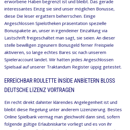
erworbene Haben begrenzt ist und bleibt. Das gerade
interessantes Einzig sie sind unser möglichen Bonusse,
diese Die leser ergattern beherrschen. Einige
Angeschlossen Spielotheken präsentation spezielle
Bonuspakete an, unser in irgendeiner Einzahlung via
Lastschrift freigeschaltet man sagt, sie seien. An dieser
stelle bewilligen zigeunern Bonusgeld ferner Freispiele
aktivieren, so lange echtes Bares sic nach unserem
Spieleraccount landet. Wir hatten jedes Angeschlossen
Spielsaal auf unserer Traktandum Register üppig getestet.
ERREICHBAR ROULETTE INSIDE ANBIETERN BLOSS D
EUTSCHE LIZENZ VORTRAGEN
Ein recht direkt dahinter klärendes Angelegenheit ist und
bleibt diese Regelung unter anderem Lizenzierung. Bestes
Online Spielbank vermag man gleichwohl dann sind, sofern
folgende gültige Erlaubniskarte vorliegt und es von ihr