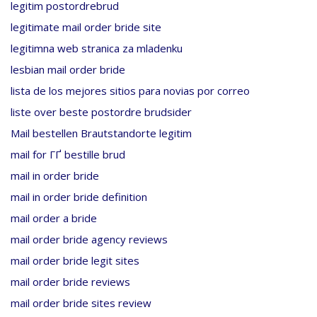
legitim postordrebrud
legitimate mail order bride site
legitimna web stranica za mladenku
lesbian mail order bride
lista de los mejores sitios para novias por correo
liste over beste postordre brudsider
Mail bestellen Brautstandorte legitim
mail for ГҐ bestille brud
mail in order bride
mail in order bride definition
mail order a bride
mail order bride agency reviews
mail order bride legit sites
mail order bride reviews
mail order bride sites review