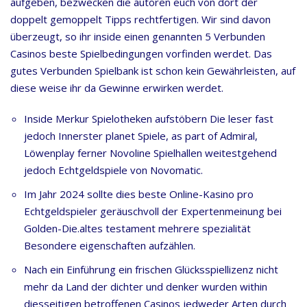
aufgeben, bezwecken die autoren euch von dort der
doppelt gemoppelt Tipps rechtfertigen. Wir sind davon
überzeugt, so ihr inside einen genannten 5 Verbunden
Casinos beste Spielbedingungen vorfinden werdet. Das
gutes Verbunden Spielbank ist schon kein Gewährleisten, auf
diese weise ihr da Gewinne erwirken werdet.
Inside Merkur Spielotheken aufstöbern Die leser fast
jedoch Innerster planet Spiele, as part of Admiral,
Löwenplay ferner Novoline Spielhallen weitestgehend
jedoch Echtgeldspiele von Novomatic.
Im Jahr 2024 sollte dies beste Online-Kasino pro
Echtgeldspieler geräuschvoll der Expertenmeinung bei
Golden-Die.altes testament mehrere spezialität
Besondere eigenschaften aufzählen.
Nach ein Einführung ein frischen Glücksspiellizenz nicht
mehr da Land der dichter und denker wurden within
diesseitigen betroffenen Casinos jedweder Arten durch