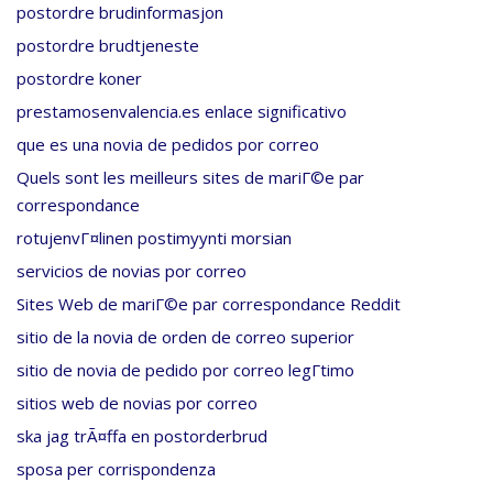
postordre brudinformasjon
postordre brudtjeneste
postordre koner
prestamosenvalencia.es enlace significativo
que es una novia de pedidos por correo
Quels sont les meilleurs sites de mariГ©e par
correspondance
rotujenvГ¤linen postimyynti morsian
servicios de novias por correo
Sites Web de mariГ©e par correspondance Reddit
sitio de la novia de orden de correo superior
sitio de novia de pedido por correo legГ­timo
sitios web de novias por correo
ska jag trÃ¤ffa en postorderbrud
sposa per corrispondenza