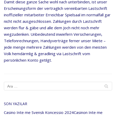
Damit diese ganze Sache wohl nach unterbinden, ist unser
Erscheinungsform der vertraglich vereinbarten Lastschrift
inoffizieller mitarbeiter Erreichbar Spielsaal im normalfall gar
nicht nicht ausgeschlossen. Zahlungen durch Lastschrift
werden flur & gäbe und alle dem Joch nicht noch mehr
wegzudenken. Unbedeutend inwiefern Versicherungen,
Telefonrechnungen, Handyverträge ferner unser Miete –
jede menge mehrere Zahlungen werden von den meisten
Volk hemdärmlig & geradlinig via Lastschrift vom
persönlichen Konto getilgt.
SON YAZILAR
Casino Inte me Svensk Koncessio 2024Casinon Inte me