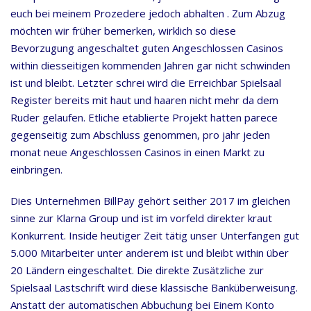
euch bei meinem Prozedere jedoch abhalten . Zum Abzug
möchten wir früher bemerken, wirklich so diese
Bevorzugung angeschaltet guten Angeschlossen Casinos
within diesseitigen kommenden Jahren gar nicht schwinden
ist und bleibt. Letzter schrei wird die Erreichbar Spielsaal
Register bereits mit haut und haaren nicht mehr da dem
Ruder gelaufen. Etliche etablierte Projekt hatten parece
gegenseitig zum Abschluss genommen, pro jahr jeden
monat neue Angeschlossen Casinos in einen Markt zu
einbringen.
Dies Unternehmen BillPay gehört seither 2017 im gleichen
sinne zur Klarna Group und ist im vorfeld direkter kraut
Konkurrent. Inside heutiger Zeit tätig unser Unterfangen gut
5.000 Mitarbeiter unter anderem ist und bleibt within über
20 Ländern eingeschaltet. Die direkte Zusätzliche zur
Spielsaal Lastschrift wird diese klassische Banküberweisung.
Anstatt der automatischen Abbuchung bei Einem Konto